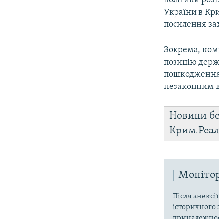
політики роз
України в Кр
посилення за
Зокрема, ком
позицію держ
пошкодженням
незаконним в
Новини бе
Крим.Реал
Моніто
Після анексі
історичного 
приналежност