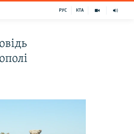
РУС
КТА
овідь
ополі