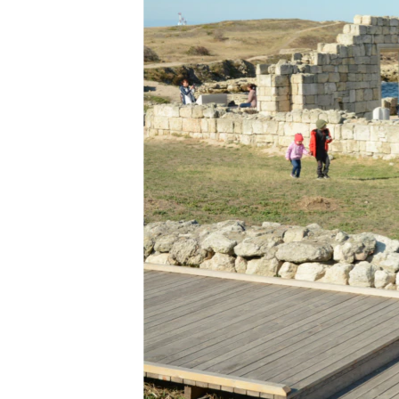
ВІДЕОУРОКИ «ELIFBE»
СВІДЧЕННЯ ОКУПАЦІЇ
УКРАЇНСЬКА ПРОБЛЕМА КРИМУ
ІНФОГРАФІКА