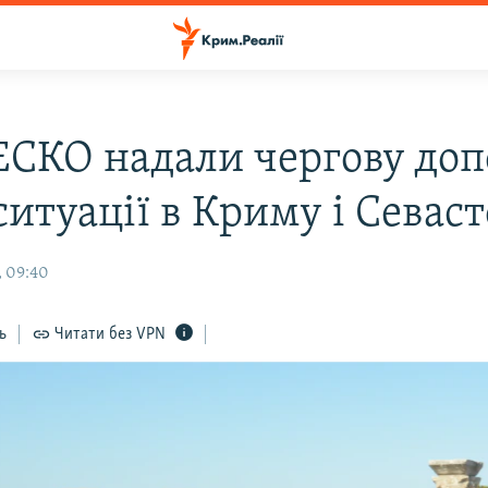
СКО надали чергову доп
итуації в Криму і Севаст
, 09:40
ь
Читати без VPN