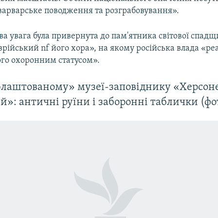
 варварське поводження та розграбовування».
ва увага була привернута до пам'ятника світової сп
рійський nf його хора», на якому російська влада «реа
ого охоронним статусом».
облаштованому» музеї-заповіднику «Херсон
й»: античні руїни і заборонні таблички (фо