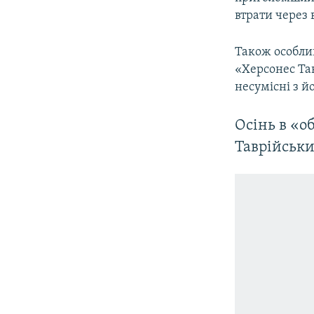
втрати через
Також особли
«Херсонес Тав
несумісні з й
Осінь в «
Таврійськи