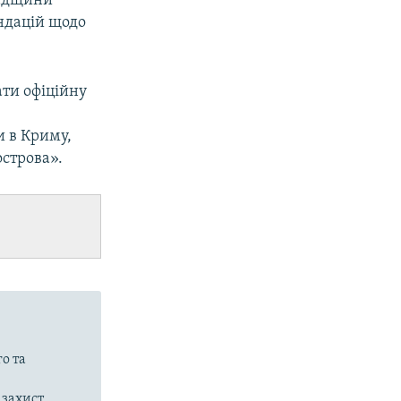
падщини
i
ндацій щодо
d
e
ти офіційну
 в Криму,
строва».
о та
 захист