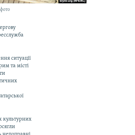
 фото
ергову
пресслужба
ння ситуації
им та місті
ти
ітичних
атарської
х культурних
осягли
ь непоправні