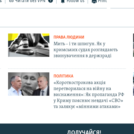
ь
Читати без VPN
Follow us
Print
ПРАВА ЛЮДИНИ
Мить – і ти шпигун. Як у
кримських судах розглядають
звинувачення в держзраді
ПОЛІТИКА
«Короткострокова акція
перетворилася на війну на
виснаження»: Як пропаганда РФ
у Криму пояснює невдачі «СВО»
та залякує «мінними атаками»
ДОЛУЧАЙСЯ!