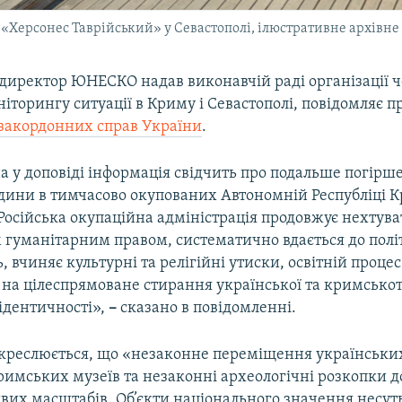
Херсонес Таврійський» у Севастополі, ілюстративне архівне
директор ЮНЕСКО надав виконавчій раді організації ч
ніторингу ситуації в Криму і Севастополі, повідомляє 
 закордонних справ України
.
 у доповіді інформація свідчить про подальше погірше
дини в тимчасово окупованих Автономній Республіці Кр
Російська окупаційна адміністрація продовжує нехтува
гуманітарним правом, систематично вдається до пол
, вчиняє культурні та релігійні утиски, освітній процес
 на цілеспрямоване стирання української та кримськот
ідентичності»,
–
сказано в повідомленні.
ідкреслюється, що «незаконне переміщення українськи
римських музеїв та незаконні археологічні розкопки д
их масштабів. Об’єкти національного значення несут