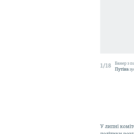
Банер з 
1/18
Путіна
зу
У липні коміт