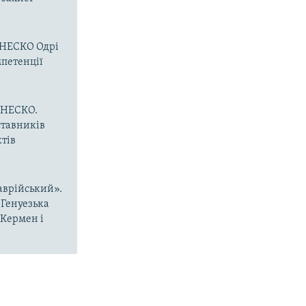
ЮНЕСКО Одрі
мпетенції
 ЮНЕСКО.
ставників
ктів
аврійський».
 Генуезька
-Кермен і