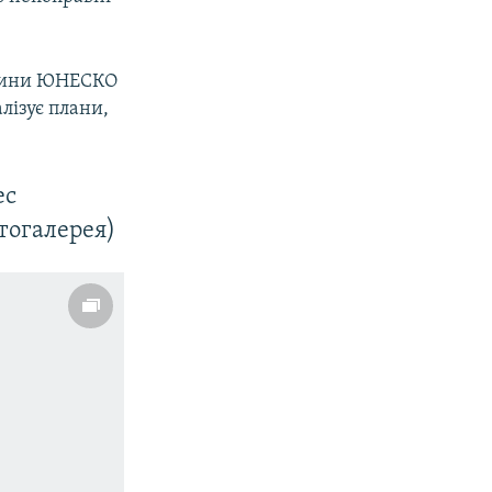
адщини ЮНЕСКО
лізує плани,
ес
тогалерея)