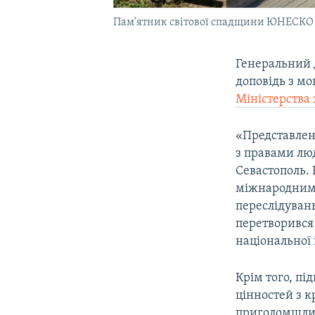
Пам'ятник світової спадщини ЮНЕСКО «
Генеральний 
доповідь з мо
Міністерства
«Представлена
з правами лю
Севастополь. 
міжнародним 
переслідувань
перетворився
національної 
Крім того, п
цінностей з к
приголомшлив