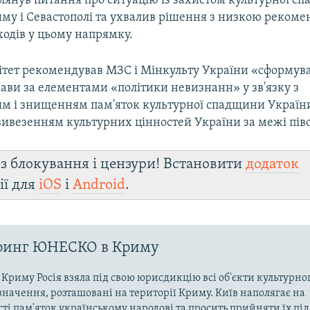
глянув питання про ситуацію із захистом культурної с
иму і Севастополі та ухвалив рішення з низкою рекоме
ходів у цьому напрямку.
ітет рекомендував МЗС і Мінкульту України «сформува
ави за елементами «політики нeвизнанн» у зв'язку з
 і знищенням пам'яток культурної спадщини України
ивезенням культурних цінностей України за межі піво
з блокування і цензури! Встановити
додаток
ії для
iOS
і
Android
.
ринг ЮНЕСКО в Криму
ї Криму Росія взяла під свою юрисдикцію всі об'єкти культурног
значення, розташовані на території Криму. Київ наполягає на
і пам'яток українському народові та просить прийняти їх під