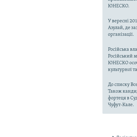
ЮНЕСКО.
У вересні 20
Азулай, де з
організації.
Російська вл
Російський м
ЮНЕСКО особи
культурної та
До списку В
Також кандид
фортеця в Су
Чуфут-Кале.