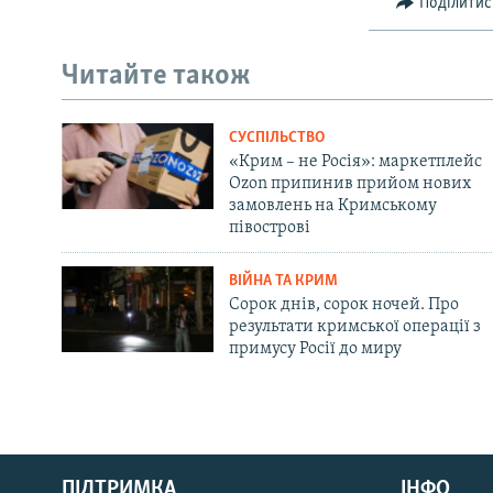
Поділитис
Читайте також
СУСПІЛЬСТВО
«Крим – не Росія»: маркетплейс
Ozon припинив прийом нових
замовлень на Кримському
півострові
ВІЙНА ТА КРИМ
Сорок днів, сорок ночей. Про
результати кримської операції з
примусу Росії до миру
Русский
ПІДТРИМКА
ІНФО
Qırımtatar