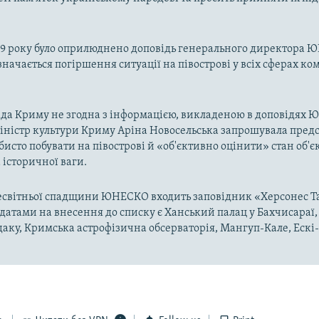
19 року було оприлюднено доповідь генерального директора 
азначається погіршення ситуації на півострові у всіх сферах ко
ада Криму не згодна з інформацією, викладеною в доповідях
іністр культури Криму Аріна Новосельська запрошувала пред
сто побувати на півострові й «об'єктивно оцінити» стан об'є
 історичної ваги.
сесвітньої спадщини ЮНЕСКО входить заповідник «Херсонес Т
атами на внесення до списку є Ханський палац у Бахчисараї,
даку, Кримська астрофізична обсерваторія, Мангуп-Кале, Ескі