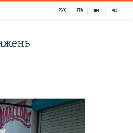
РУС
КТА
ражень