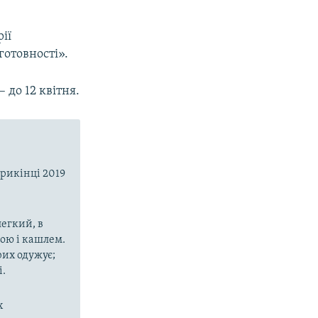
ії
отовності».
 до 12 квітня.
прикінці 2019
егкий, в
рою і кашлем.
рих одужує;
і.
х