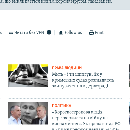
, що викликається новим коронавірусом, пандемією.
ь
Читати без VPN
Follow us
Print
ПРАВА ЛЮДИНИ
Мить – і ти шпигун. Як у
кримських судах розглядають
звинувачення в держзраді
ПОЛІТИКА
«Короткострокова акція
перетворилася на війну на
виснаження»: Як пропаганда РФ
у Криму пояснює невдачі «СВО»