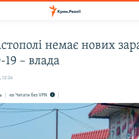
астополі немає нових за
-19 – влада
 12:26
ь
Читати без VPN