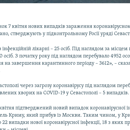
нок 7 квітня нових випадків зараження коронавірусно
ано, стверджують у підконтрольному Росії уряді Севаст
в інфекційній лікарні – 25 осіб. Під наглядом за місце
0 осіб. З початку року під наглядом перебувало 4952 осо
 на завершення карантинного періоду – 3612», – сказ
.
вастополі через загрозу коронавірусу під наглядом пере
явлених хворих на COVID-19 у Севастополі – 5 випадків.
квітня підтверджений новий випадок коронавірусної ін
ель Криму, який прибув із Москви. Таким чином, у Кр
 22 випадки нової коронавірусної інфекції, 18 з яких п
и – місцеві.