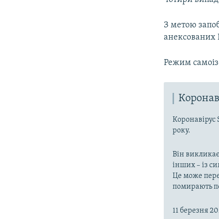
З метою запоб
анексованих 
Режим самоізо
Коронав
Коронавірус 
року.
Він викликає
інших – із с
Це може пере
помирають пе
11 березня 2