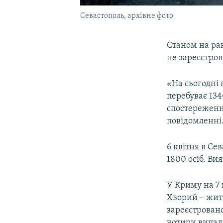
Севастополь, архівне фото
Станом на ра
не зареєстров
«На сьогодні 
перебуває 134
спостереження
повідомленні
6 квітня в Се
1800 осіб. Ви
У Криму на 7 
Хворий – жит
зареєстровано
чотири випадк