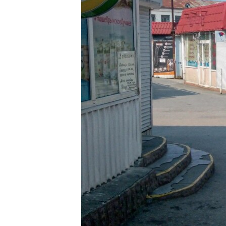
ВІДЕОУРОКИ «ELIFBE»
СВІДЧЕННЯ ОКУПАЦІЇ
УКРАЇНСЬКА ПРОБЛЕМА КРИМУ
ІНФОГРАФІКА