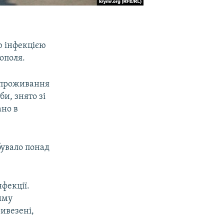
ю інфекцією
ополя.
м проживання
би, знято зі
ано в
бувало понад
фекції.
иму
ривезені,