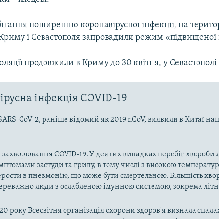
ігання поширенню коронавірусної інфекції, на територ
Криму і Севастополя запровадили режим «підвищеної г
ляції продовжили в Криму до 30 квітня, у Севастополі –
ірусна інфекція COVID-19
SARS-CoV-2, раніше відомий як 2019 nCoV, виявили в Китаї на
 захворювання COVID-19. У деяких випадках перебіг хвороби л
имптомами застуди та грипу, в тому числі з високою температу
рости в пневмонію, що може бути смертельною. Більшість хво
реважно люди з ослабленою імунною системою, зокрема літн
020 року Всесвітня організація охорони здоров'я визнала спала