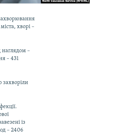
 захворювання
міста, хворі –
д наглядом –
ня – 431
ю захворіли
фекції.
ової
завезені із
іод – 2406