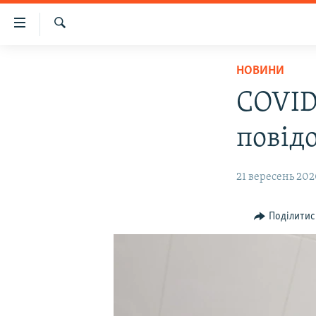
Доступність
посилання
Шукати
Перейти
НОВИНИ
НОВИНИ
до
ВОДА.КРИМ
основного
COVID-
матеріалу
ВІДЕО ТА ФОТО
Перейти
повід
ПОЛІТИКА
до
основної
БЛОГИ
21 вересень 202
навігації
ПОГЛЯД
Перейти
до
ІНТЕРВ'Ю
Поділитис
пошуку
ВСЕ ЗА ДЕНЬ
СПЕЦПРОЕКТИ
ЯК ОБІЙТИ БЛОКУВАННЯ
ДЕПОРТАЦІЯ