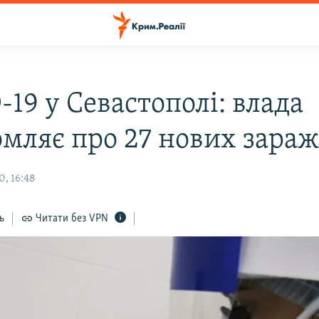
19 у Севастополі: влада
омляє про 27 нових зара
0, 16:48
ь
Читати без VPN