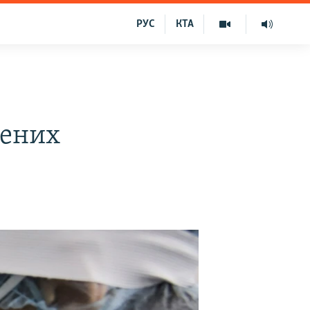
РУС
КТА
жених