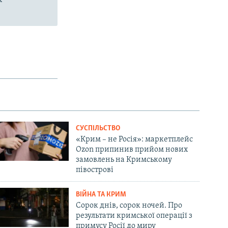
СУСПІЛЬСТВО
«Крим – не Росія»: маркетплейс
Ozon припинив прийом нових
замовлень на Кримському
півострові
ВІЙНА ТА КРИМ
Сорок днів, сорок ночей. Про
результати кримської операції з
примусу Росії до миру