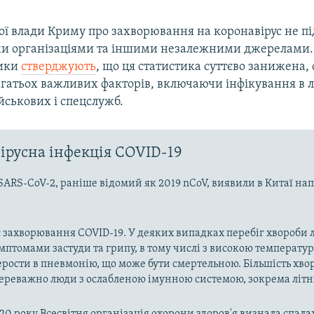
кої влади Криму про захворювання на коронавірус не п
и організаціями та іншими незалежними джерелами.
ики
стверджують
, що ця статистика суттєво занижена, 
агатьох важливих факторів, включаючи інфікування в 
йськових і спецслужб.
ірусна інфекція COVID-19
SARS-CoV-2, раніше відомий як 2019 nCoV, виявили в Китаї на
 захворювання COVID-19. У деяких випадках перебіг хвороби л
имптомами застуди та грипу, в тому числі з високою температу
рости в пневмонію, що може бути смертельною. Більшість хво
реважно люди з ослабленою імунною системою, зокрема літн
020 року Всесвітня організація охорони здоров'я визнала спала