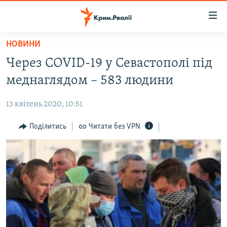
Доступність
посилання
Перейти
НОВИНИ
до
НОВИНИ
Через COVID-19 у Севастополі під
основного
ВОДА.КРИМ
матеріалу
меднаглядом – 583 людини
ВІДЕО ТА ФОТО
Перейти
до
13 квітень 2020, 10:51
ПОЛІТИКА
основної
БЛОГИ
Поділитись
Читати без VPN
навігації
Перейти
ПОГЛЯД
до
ІНТЕРВ'Ю
пошуку
ВСЕ ЗА ДЕНЬ
СПЕЦПРОЕКТИ
ЯК ОБІЙТИ БЛОКУВАННЯ
ДЕПОРТАЦІЯ