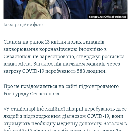
ВІДЕОУРОКИ «ELIFBE»
Русский
СВІДЧЕННЯ ОКУПАЦІЇ
Qırımtatar
Ілюстраційне фото
УКРАЇНСЬКА ПРОБЛЕМА КРИМУ
ДОЛУЧАЙСЯ!
ІНФОГРАФІКА
Станом на ранок 13 квітня нових випадків
захворювання коронавірусною інфекцією в
Севастополі не зареєстровано, стверджує російська
Усі сайти RFE/RL
влада міста. Загалом під наглядом медиків через
загрозу COVID-19 перебувають 583 людини.
Про це повідомляється на сайті підконтрольного
Росії уряду Севастополя.
«У стаціонарі інфекційної лікарні перебувають двоє
людей з підтвердженим діагнозом COVID-19, вони
отримують необхідну медичну допомогу. Загалом в