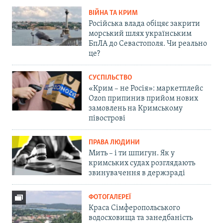
ВІЙНА ТА КРИМ
Російська влада обіцяє закрити
морський шлях українським
БпЛА до Севастополя. Чи реально
це?
СУСПІЛЬСТВО
«Крим – не Росія»: маркетплейс
Ozon припинив прийом нових
замовлень на Кримському
півострові
ПРАВА ЛЮДИНИ
Мить – і ти шпигун. Як у
кримських судах розглядають
звинувачення в держзраді
ФОТОГАЛЕРЕЇ
Краса Сімферопольського
водосховища та занедбаність