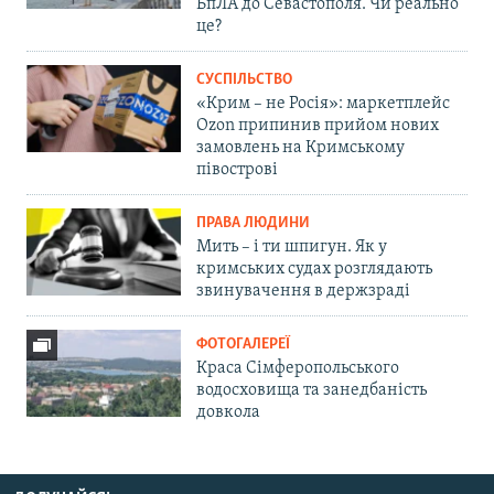
БпЛА до Севастополя. Чи реально
це?
СУСПІЛЬСТВО
«Крим – не Росія»: маркетплейс
Ozon припинив прийом нових
замовлень на Кримському
півострові
ПРАВА ЛЮДИНИ
Мить – і ти шпигун. Як у
кримських судах розглядають
звинувачення в держзраді
ФОТОГАЛЕРЕЇ
Краса Сімферопольського
водосховища та занедбаність
довкола