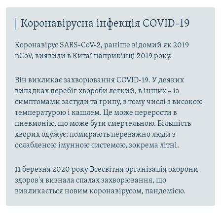
Коронавірусна інфекція COVID-19
Коронавірус SARS-CoV-2, раніше відомий як 2019
nCoV, виявили в Китаї наприкінці 2019 року.
Він викликає захворювання COVID-19. У деяких
випадках перебіг хвороби легкий, в інших – із
симптомами застуди та грипу, в тому числі з високою
температурою і кашлем. Це може перерости в
пневмонію, що може бути смертельною. Більшість
хворих одужує; помирають переважно люди з
ослабленою імунною системою, зокрема літні.
11 березня 2020 року Всесвітня організація охорони
здоров'я визнала спалах захворювання, що
викликається новим коронавірусом, пандемією.