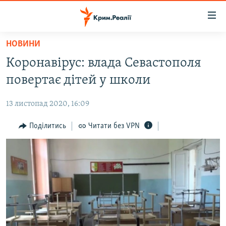
Доступність
посилання
Перейти
НОВИНИ
до
НОВИНИ
Коронавірус: влада Севастополя
основного
ВОДА.КРИМ
матеріалу
повертає дітей у школи
ВІДЕО ТА ФОТО
Перейти
до
13 листопад 2020, 16:09
ПОЛІТИКА
основної
БЛОГИ
Поділитись
Читати без VPN
навігації
Перейти
ПОГЛЯД
до
ІНТЕРВ'Ю
пошуку
ВСЕ ЗА ДЕНЬ
СПЕЦПРОЕКТИ
ЯК ОБІЙТИ БЛОКУВАННЯ
ДЕПОРТАЦІЯ