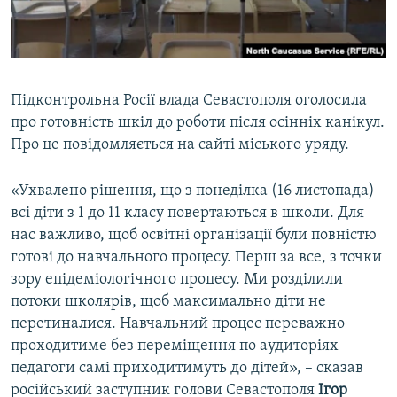
ВІДЕОУРОКИ «ELIFBE»
Русский
СВІДЧЕННЯ ОКУПАЦІЇ
Qırımtatar
УКРАЇНСЬКА ПРОБЛЕМА КРИМУ
Підконтрольна Росії влада Севастополя оголосила
ДОЛУЧАЙСЯ!
ІНФОГРАФІКА
про готовність шкіл до роботи після осінніх канікул.
Про це повідомляється на сайті міського уряду.
«Ухвалено рішення, що з понеділка (16 листопада)
Усі сайти RFE/RL
всі діти з 1 до 11 класу повертаються в школи. Для
нас важливо, щоб освітні організації були повністю
готові до навчального процесу. Перш за все, з точки
зору епідеміологічного процесу. Ми розділили
потоки школярів, щоб максимально діти не
перетиналися. Навчальний процес переважно
проходитиме без переміщення по аудиторіях –
педагоги самі приходитимуть до дітей», – сказав
російський заступник голови Севастополя
Ігор