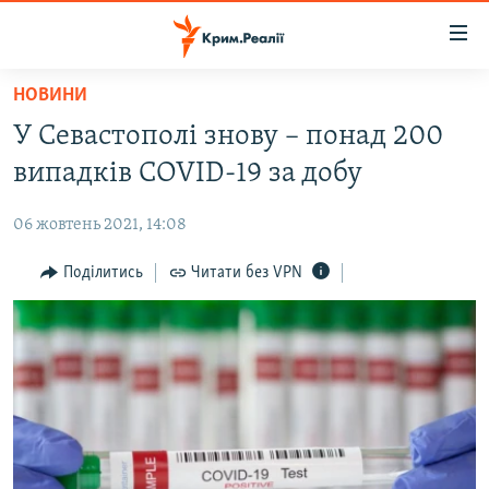
Доступність
посилання
Перейти
НОВИНИ
до
НОВИНИ
У Севастополі знову – понад 200
основного
ВОДА.КРИМ
матеріалу
випадків COVID-19 за добу
ВІДЕО ТА ФОТО
Перейти
до
06 жовтень 2021, 14:08
ПОЛІТИКА
основної
БЛОГИ
Поділитись
Читати без VPN
навігації
Перейти
ПОГЛЯД
до
ІНТЕРВ'Ю
пошуку
ВСЕ ЗА ДЕНЬ
СПЕЦПРОЕКТИ
ЯК ОБІЙТИ БЛОКУВАННЯ
ДЕПОРТАЦІЯ