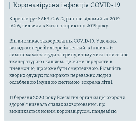
Коронавірусна інфекція COVID-19
Коронавірус SARS-CoV-2, раніше відомий як 2019
nCoV, виявили в Китаї наприкінці 2019 року.
Він викликає захворювання COVID-19. У деяких
випадках перебіг хвороби легкий, в інших – із
симптомами застуди та грипу, в тому числі з високою
температурою і кашлем. Це може перерости в
пневмонію, що може бути смертельною. Більшість
хворих одужує; помирають переважно люди з
ослабленою імунною системою, зокрема літні.
11 березня 2020 року Всесвітня організація охорони
здоров'я визнала спалах захворювання, що
викликається новим коронавірусом, пандемією.