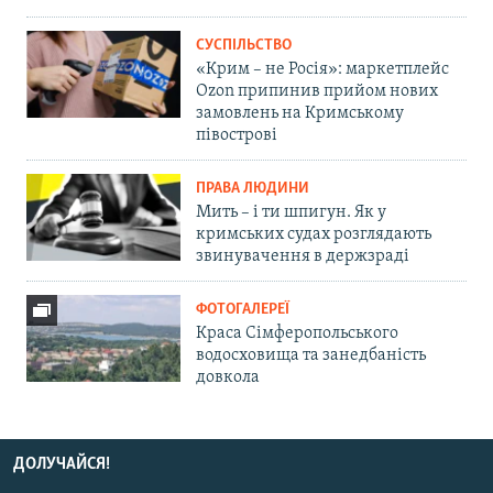
СУСПІЛЬСТВО
«Крим – не Росія»: маркетплейс
Ozon припинив прийом нових
замовлень на Кримському
півострові
ПРАВА ЛЮДИНИ
Мить – і ти шпигун. Як у
кримських судах розглядають
звинувачення в держзраді
ФОТОГАЛЕРЕЇ
Краса Сімферопольського
водосховища та занедбаність
довкола
ДОЛУЧАЙСЯ!