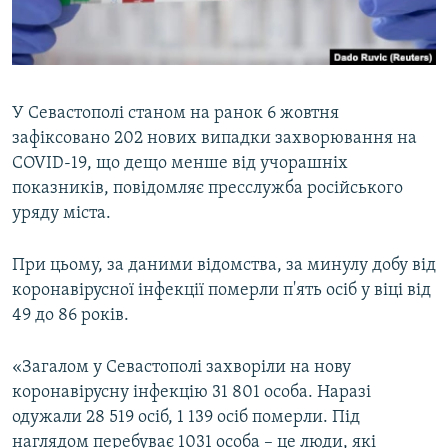
ВІДЕОУРОКИ «ELIFBE»
Русский
СВІДЧЕННЯ ОКУПАЦІЇ
Qırımtatar
УКРАЇНСЬКА ПРОБЛЕМА КРИМУ
У Севастополі станом на ранок 6 жовтня
ДОЛУЧАЙСЯ!
ІНФОГРАФІКА
зафіксовано 202 нових випадки захворювання на
COVID-19, що дещо менше від учорашніх
показників, повідомляє пресслужба російського
уряду міста.
Усі сайти RFE/RL
При цьому, за даними відомства, за минулу добу від
коронавірусної інфекції померли п'ять осіб у віці від
49 до 86 років.
«Загалом у Севастополі захворіли на нову
коронавірусну інфекцію 31 801 особа. Наразі
одужали 28 519 осіб, 1 139 осіб померли. Під
наглядом перебуває 1031 особа – це люди, які