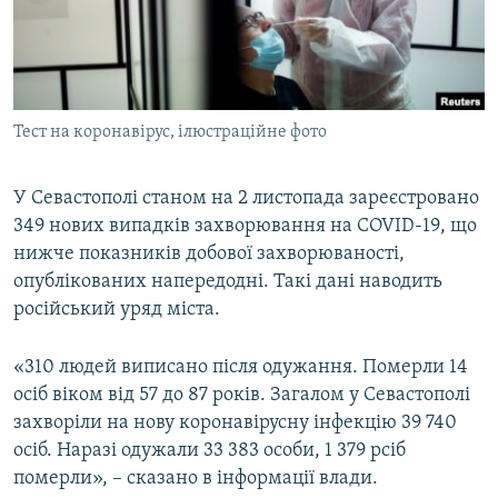
ВІДЕОУРОКИ «ELIFBE»
Русский
СВІДЧЕННЯ ОКУПАЦІЇ
Qırımtatar
УКРАЇНСЬКА ПРОБЛЕМА КРИМУ
Тест на коронавірус, ілюстраційне фото
ДОЛУЧАЙСЯ!
ІНФОГРАФІКА
У Севастополі станом на 2 листопада зареєстровано
349 нових випадків захворювання на COVID-19, що
Усі сайти RFE/RL
нижче показників добової захворюваності,
опублікованих напередодні. Такі дані наводить
російський уряд міста.
«310 людей виписано після одужання. Померли 14
осіб віком від 57 до 87 років. Загалом у Севастополі
захворіли на нову коронавірусну інфекцію 39 740
осіб. Наразі одужали 33 383 особи, 1 379 рсіб
померли», – сказано в інформації влади.