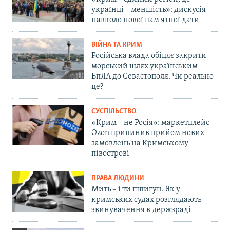
українці – меншість»: дискусія
навколо нової пам'ятної дати
ВІЙНА ТА КРИМ
Російська влада обіцяє закрити
морський шлях українським
БпЛА до Севастополя. Чи реально
це?
СУСПІЛЬСТВО
«Крим – не Росія»: маркетплейс
Ozon припинив прийом нових
замовлень на Кримському
півострові
ПРАВА ЛЮДИНИ
Мить – і ти шпигун. Як у
кримських судах розглядають
звинувачення в держзраді