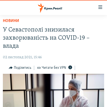
Доступність
посилання
Перейти
НОВИНИ
до
НОВИНИ
У Севастополі знизилася
основного
ВОДА.КРИМ
матеріалу
захворюваність на COVID-19 –
ВІДЕО ТА ФОТО
Перейти
влада
до
ПОЛІТИКА
основної
02 листопад 2021, 15:46
БЛОГИ
навігації
Перейти
Поділитись
Читати без VPN
ПОГЛЯД
до
ІНТЕРВ'Ю
пошуку
ВСЕ ЗА ДЕНЬ
СПЕЦПРОЕКТИ
ЯК ОБІЙТИ БЛОКУВАННЯ
ДЕПОРТАЦІЯ