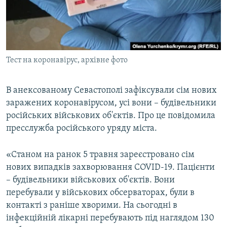
ВІДЕОУРОКИ «ELIFBE»
Русский
СВІДЧЕННЯ ОКУПАЦІЇ
Qırımtatar
УКРАЇНСЬКА ПРОБЛЕМА КРИМУ
Тест на коронавірус, архівне фото
ДОЛУЧАЙСЯ!
ІНФОГРАФІКА
В анексованому Севастополі зафіксували сім нових
заражених коронавірусом, усі вони – будівельники
Усі сайти RFE/RL
російських військових об'єктів. Про це повідомила
пресслужба російського уряду міста.
«Станом на ранок 5 травня зареєстровано сім
нових випадків захворювання COVID-19. Пацієнти
– будівельники військових об'єктів. Вони
перебували у військових обсерваторах, були в
контакті з раніше хворими. На сьогодні в
інфекційній лікарні перебувають під наглядом 130