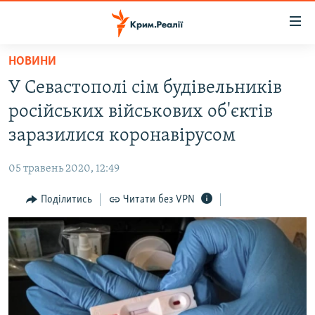
Доступність
посилання
Перейти
НОВИНИ
до
НОВИНИ
У Севастополі сім будівельників
основного
ВОДА.КРИМ
матеріалу
російських військових об'єктів
ВІДЕО ТА ФОТО
Перейти
заразилися коронавірусом
до
ПОЛІТИКА
основної
05 травень 2020, 12:49
БЛОГИ
навігації
Перейти
Поділитись
Читати без VPN
ПОГЛЯД
до
ІНТЕРВ'Ю
пошуку
ВСЕ ЗА ДЕНЬ
СПЕЦПРОЕКТИ
ЯК ОБІЙТИ БЛОКУВАННЯ
ДЕПОРТАЦІЯ