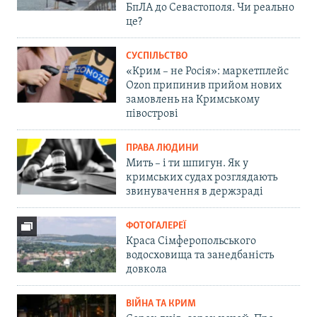
БпЛА до Севастополя. Чи реально
це?
СУСПІЛЬСТВО
«Крим – не Росія»: маркетплейс
Ozon припинив прийом нових
замовлень на Кримському
півострові
ПРАВА ЛЮДИНИ
Мить – і ти шпигун. Як у
кримських судах розглядають
звинувачення в держзраді
ФОТОГАЛЕРЕЇ
Краса Сімферопольського
водосховища та занедбаність
довкола
ВІЙНА ТА КРИМ