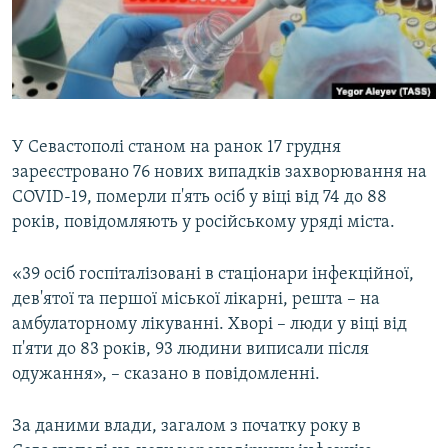
ВІДЕОУРОКИ «ELIFBE»
Русский
СВІДЧЕННЯ ОКУПАЦІЇ
Qırımtatar
УКРАЇНСЬКА ПРОБЛЕМА КРИМУ
ДОЛУЧАЙСЯ!
ІНФОГРАФІКА
У Севастополі станом на ранок 17 грудня
зареєстровано 76 нових випадків захворювання на
COVID-19, померли п'ять осіб у віці від 74 до 88
Усі сайти RFE/RL
років, повідомляють у російському уряді міста.
«39 осіб госпіталізовані в стаціонари інфекційної,
дев'ятої та першої міської лікарні, решта – на
амбулаторному лікуванні. Хворі – люди у віці від
п'яти до 83 років, 93 людини виписали після
одужання», – сказано в повідомленні.
За даними влади, загалом з початку року в