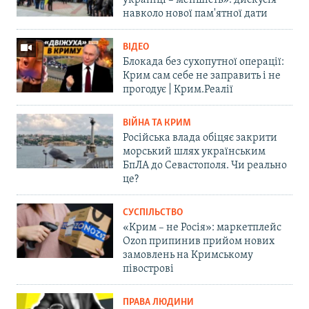
українці – меншість»: дискусія
навколо нової пам'ятної дати
ВІДЕО
Блокада без сухопутної операції:
Крим сам себе не заправить і не
прогодує | Крим.Реалії
ВІЙНА ТА КРИМ
Російська влада обіцяє закрити
морський шлях українським
БпЛА до Севастополя. Чи реально
це?
СУСПІЛЬСТВО
«Крим – не Росія»: маркетплейс
Ozon припинив прийом нових
замовлень на Кримському
півострові
ПРАВА ЛЮДИНИ