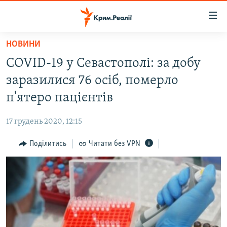
Доступність
посилання
Перейти
НОВИНИ
до
НОВИНИ
COVID-19 у Севастополі: за добу
основного
ВОДА.КРИМ
матеріалу
заразилися 76 осіб, померло
ВІДЕО ТА ФОТО
Перейти
п'ятеро пацієнтів
до
ПОЛІТИКА
основної
17 грудень 2020, 12:15
БЛОГИ
навігації
Перейти
Поділитись
Читати без VPN
ПОГЛЯД
до
ІНТЕРВ'Ю
пошуку
ВСЕ ЗА ДЕНЬ
СПЕЦПРОЕКТИ
ЯК ОБІЙТИ БЛОКУВАННЯ
ДЕПОРТАЦІЯ