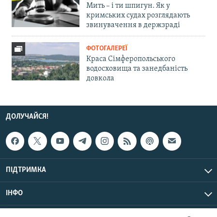
Мить – і ти шпигун. Як у
кримських судах розглядають
звинувачення в держзраді
ФОТОГАЛЕРЕЇ
Краса Сімферопольського
водосховища та занедбаність
довкола
ДОЛУЧАЙСЯ!
ПІДТРИМКА
ІНФО