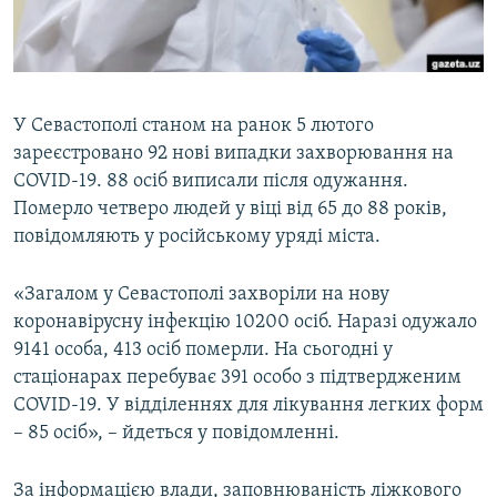
ВІДЕОУРОКИ «ELIFBE»
Русский
СВІДЧЕННЯ ОКУПАЦІЇ
Qırımtatar
УКРАЇНСЬКА ПРОБЛЕМА КРИМУ
У Севастополі станом на ранок 5 лютого
ДОЛУЧАЙСЯ!
ІНФОГРАФІКА
зареєстровано 92 нові випадки захворювання на
COVID-19. 88 осіб виписали після одужання.
Померло четверо людей у віці від 65 до 88 років,
повідомляють у російському уряді міста.
Усі сайти RFE/RL
«Загалом у Севастополі захворіли на нову
коронавірусну інфекцію 10200 осіб. Наразі одужало
9141 особа, 413 осіб померли. На сьогодні у
стаціонарах перебуває 391 особо з підтвердженим
COVID-19. У відділеннях для лікування легких форм
– 85 осіб», – йдеться у повідомленні.
За інформацією влади, заповнюваність ліжкового