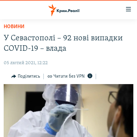
Доступність
посилання
Перейти
НОВИНИ
до
НОВИНИ
У Севастополі – 92 нові випадки
основного
ВОДА.КРИМ
матеріалу
COVID-19 – влада
ВІДЕО ТА ФОТО
Перейти
до
05 лютий 2021, 12:22
ПОЛІТИКА
основної
БЛОГИ
Поділитись
Читати без VPN
навігації
Перейти
ПОГЛЯД
до
ІНТЕРВ'Ю
пошуку
ВСЕ ЗА ДЕНЬ
СПЕЦПРОЕКТИ
ЯК ОБІЙТИ БЛОКУВАННЯ
ДЕПОРТАЦІЯ