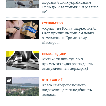
морський шлях українським
БпЛА до Севастополя. Чи реально
це?
СУСПІЛЬСТВО
«Крим – не Росія»: маркетплейс
Ozon припинив прийом нових
замовлень на Кримському
півострові
ПРАВА ЛЮДИНИ
Мить – і ти шпигун. Як у
кримських судах розглядають
звинувачення в держзраді
ФОТОГАЛЕРЕЇ
Краса Сімферопольського
водосховища та занедбаність
довкола