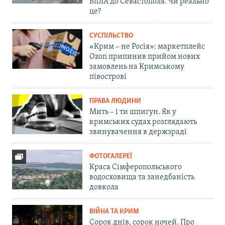
БпЛА до Севастополя. Чи реально
це?
СУСПІЛЬСТВО
«Крим – не Росія»: маркетплейс
Ozon припинив прийом нових
замовлень на Кримському
півострові
ПРАВА ЛЮДИНИ
Мить – і ти шпигун. Як у
кримських судах розглядають
звинувачення в держзраді
ФОТОГАЛЕРЕЇ
Краса Сімферопольського
водосховища та занедбаність
довкола
ВІЙНА ТА КРИМ
Сорок днів, сорок ночей. Про