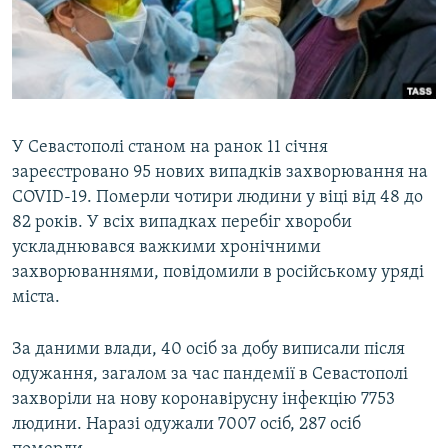
ВІДЕОУРОКИ «ELIFBE»
Русский
СВІДЧЕННЯ ОКУПАЦІЇ
Qırımtatar
УКРАЇНСЬКА ПРОБЛЕМА КРИМУ
ДОЛУЧАЙСЯ!
ІНФОГРАФІКА
У Севастополі станом на ранок 11 січня
зареєстровано 95 нових випадків захворювання на
COVID-19. Померли чотири людини у віці від 48 до
Усі сайти RFE/RL
82 років. У всіх випадках перебіг хвороби
ускладнювався важкими хронічними
захворюваннями, повідомили в російському уряді
міста.
За даними влади, 40 осіб за добу виписали після
одужання, загалом за час пандемії в Севастополі
захворіли на нову коронавірусну інфекцію 7753
людини. Наразі одужали 7007 осіб, 287 осіб