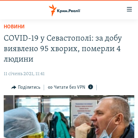
Доступність
посилання
Перейти
НОВИНИ
до
НОВИНИ
COVID-19 у Севастополі: за добу
основного
ВОДА.КРИМ
матеріалу
виявлено 95 хворих, померли 4
ВІДЕО ТА ФОТО
Перейти
людини
до
ПОЛІТИКА
основної
11 січень 2021, 11:41
БЛОГИ
навігації
Перейти
Поділитись
Читати без VPN
ПОГЛЯД
до
ІНТЕРВ'Ю
пошуку
ВСЕ ЗА ДЕНЬ
СПЕЦПРОЕКТИ
ЯК ОБІЙТИ БЛОКУВАННЯ
ДЕПОРТАЦІЯ