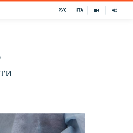
РУС
КТА
0
нти