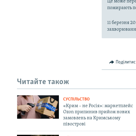
Це може пере
помирають пе
11 березня 2
захворювання
Поділитис
Читайте також
СУСПІЛЬСТВО
«Крим – не Росія»: маркетплейс
Ozon припинив прийом нових
замовлень на Кримському
півострові