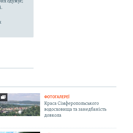
рих одужує;
і.
х
ФОТОГАЛЕРЕЇ
Краса Сімферопольського
водосховища та занедбаність
довкола