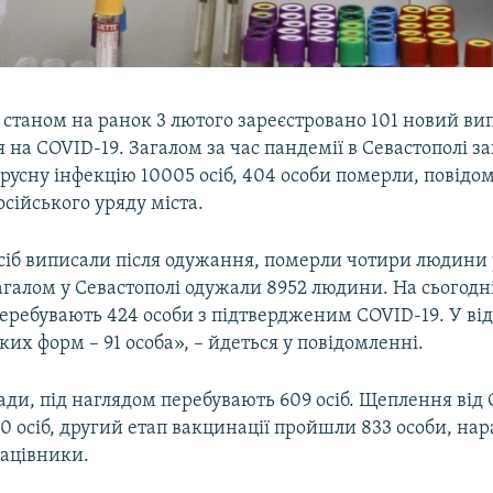
 станом на ранок 3 лютого зареєстровано 101 новий ви
на COVID-19. Загалом за час пандемії в Севастополі з
русну інфекцію 10005 осіб, 404 особи померли, повідо
сійського уряду міста.
осіб виписали після одужання, померли чотири людини у 
Загалом у Севастополі одужали 8952 людини. На сьогодні
еребувають 424 особи з підтвердженим COVID-19. У ві
ких форм – 91 особа», – йдеться у повідомленні.
ди, під наглядом перебувають 609 осіб. Щеплення від
 осіб, другий етап вакцинації пройшли 833 особи, нара
рацівники.