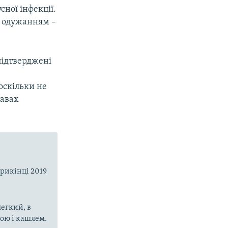
сної інфекції.
з одужанням –
підтверджені
оскільки не
лавах
прикінці 2019
егкий, в
рою і кашлем.