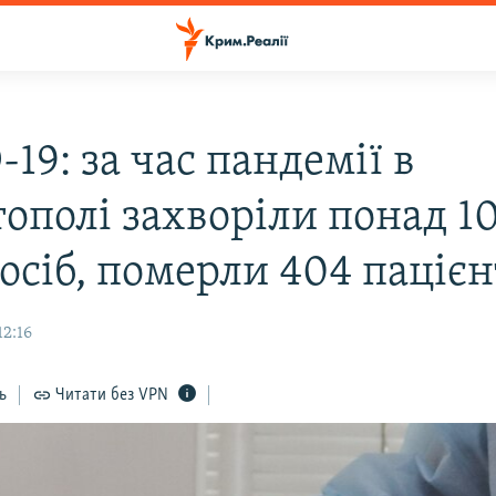
19: за час пандемії в
тополі захворіли понад 1
осіб, померли 404 паціє
12:16
ь
Читати без VPN