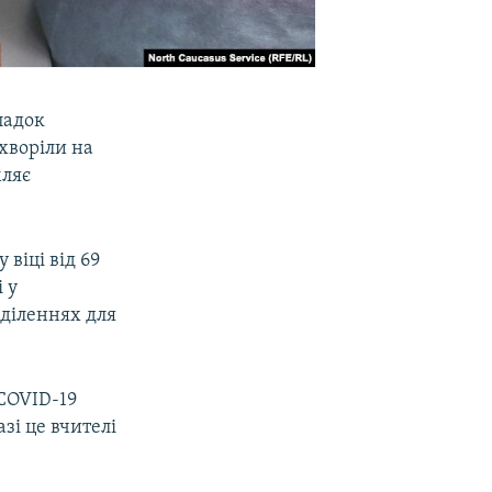
падок
ахворіли на
мляє
віці від 69
 у
дділеннях для
 COVID-19
зі це вчителі