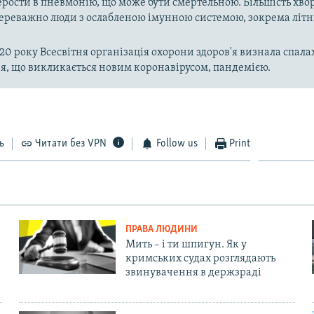
рости в пневмонію, що може бути смертельною. Більшість хво
реважно люди з ослабленою імунною системою, зокрема літн
020 року Всесвітня організація охорони здоров'я визнала спала
, що викликається новим коронавірусом, пандемією.
ь
Читати без VPN
Follow us
Print
ПРАВА ЛЮДИНИ
Мить – і ти шпигун. Як у
кримських судах розглядають
звинувачення в держзраді