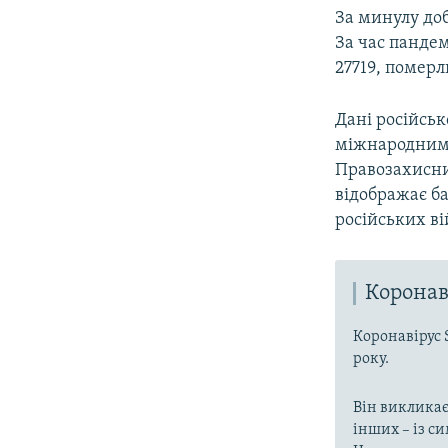
За минулу до
За час панде
27719, померл
Дані російськ
міжнародним
Правозахисн
відображає б
російських ві
Коронав
Коронавірус 
року.
Він викликає
інших – із с