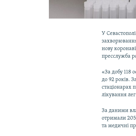
У Севастополі
захворювання 
нову коронаві
пресслужба ро
«За добу 118 
до 92 років. 
стаціонарах п
лікування лег
За даними вла
отримали 2050
та медичні п