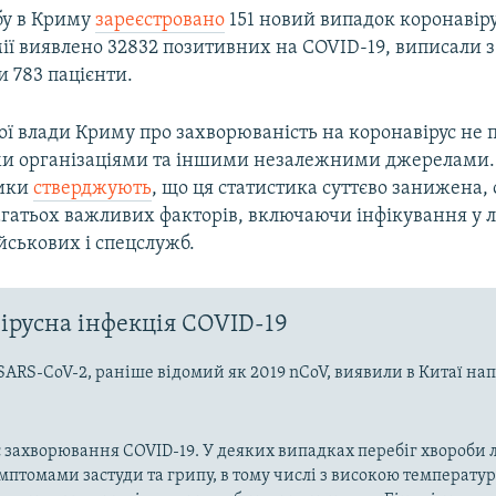
бу в Криму
зареєстровано
151 новий випадок коронавіру
мії виявлено 32832 позитивних на COVID-19, виписали 
и 783 пацієнти.
ої влади Криму про захворюваність на коронавірус не 
и організаціями та іншими незалежними джерелами.
ики
стверджують
, що ця статистика суттєво занижена, 
агатьох важливих факторів, включаючи інфікування у 
йськових і спецслужб.
ірусна інфекція COVID-19
SARS-CoV-2, раніше відомий як 2019 nCoV, виявили в Китаї на
 захворювання COVID-19. У деяких випадках перебіг хвороби л
имптомами застуди та грипу, в тому числі з високою температу