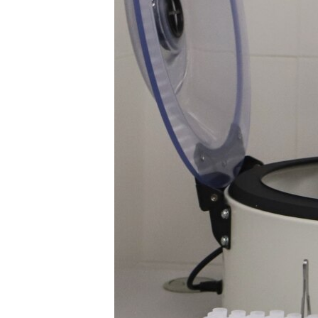
ВІДЕОУРОКИ «ELIFBE»
СВІДЧЕННЯ ОКУПАЦІЇ
УКРАЇНСЬКА ПРОБЛЕМА КРИМУ
ІНФОГРАФІКА