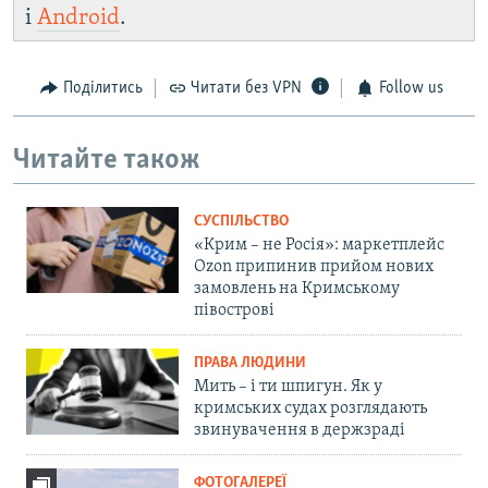
і
Android
.
Поділитись
Читати без VPN
Follow us
Читайте також
СУСПІЛЬСТВО
«Крим – не Росія»: маркетплейс
Ozon припинив прийом нових
замовлень на Кримському
півострові
ПРАВА ЛЮДИНИ
Мить – і ти шпигун. Як у
кримських судах розглядають
звинувачення в держзраді
ФОТОГАЛЕРЕЇ