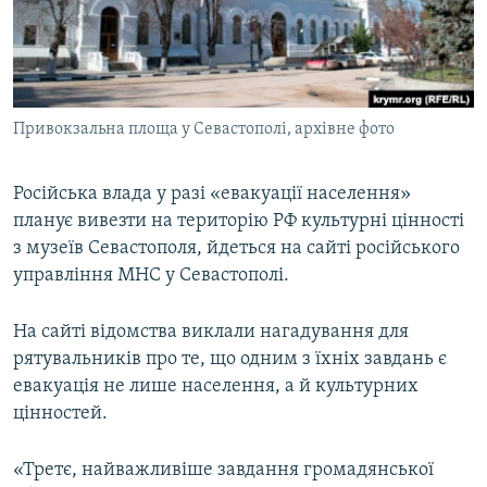
ВІДЕОУРОКИ «ELIFBE»
Русский
СВІДЧЕННЯ ОКУПАЦІЇ
Qırımtatar
УКРАЇНСЬКА ПРОБЛЕМА КРИМУ
Привокзальна площа у Севастополі, архівне фото
ДОЛУЧАЙСЯ!
ІНФОГРАФІКА
Російська влада у разі «евакуації населення»
планує вивезти на територію РФ культурні цінності
Усі сайти RFE/RL
з музеїв Севастополя, йдеться на сайті російського
управління МНС у Севастополі.
На сайті відомства виклали нагадування для
рятувальників про те, що одним з їхніх завдань є
евакуація не лише населення, а й культурних
цінностей.
«Третє, найважливіше завдання громадянської