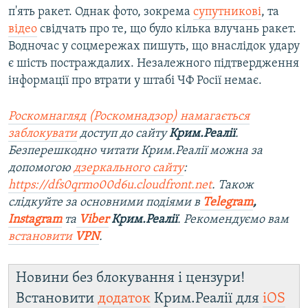
п'ять ракет. Однак фото, зокрема
супутникові
, та
відео
свідчать про те, що було кілька влучань ракет.
Водночас у соцмережах пишуть, що внаслідок удару
є шість постраждалих. Незалежного підтвердження
інформації про втрати у штабі ЧФ Росії немає.
Роскомнагляд (Роскомнадзор) намагається
заблокувати
доступ до сайту
Крим.Реалії
.
Безперешкодно читати Крим.Реалії можна за
допомогою
дзеркального сайту
:
https://dfs0qrmo00d6u.cloudfront.net
. Також
слідкуйте за основними подіями в
Telegram
,
Instagram
та
Viber
Крим.Реалії
. Рекомендуємо вам
встановити
VPN
.
Новини без блокування і цензури!
Встановити
додаток
Крим.Реалії для
iOS