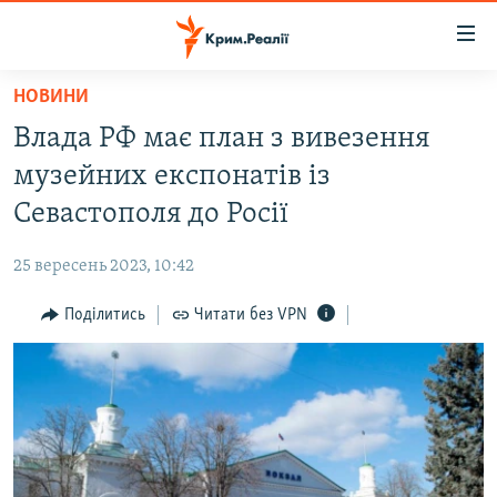
Доступність
посилання
Перейти
НОВИНИ
до
НОВИНИ
Влада РФ має план з вивезення
основного
ВОДА.КРИМ
матеріалу
музейних експонатів із
ВІДЕО ТА ФОТО
Перейти
Севастополя до Росії
до
ПОЛІТИКА
основної
25 вересень 2023, 10:42
БЛОГИ
навігації
Перейти
Поділитись
Читати без VPN
ПОГЛЯД
до
ІНТЕРВ'Ю
пошуку
ВСЕ ЗА ДЕНЬ
СПЕЦПРОЕКТИ
ЯК ОБІЙТИ БЛОКУВАННЯ
ДЕПОРТАЦІЯ