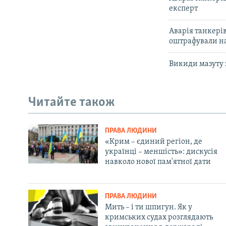
експерт
Аварія танкері
оштрафували на
Викиди мазуту 
Читайте також
ПРАВА ЛЮДИНИ
«Крим – єдиний регіон, де
українці – меншість»: дискусія
навколо нової пам'ятної дати
ПРАВА ЛЮДИНИ
Мить – і ти шпигун. Як у
кримських судах розглядають