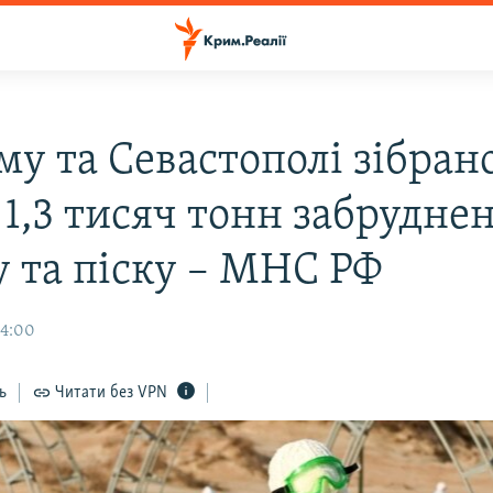
му та Севастополі зібран
 1,3 тисяч тонн забрудне
у та піску – МНС РФ
14:00
ь
Читати без VPN