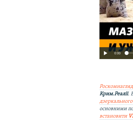
0:00
Роскомнагляд
Крим.Реалії
.
дзеркального
основними п
встановити
V