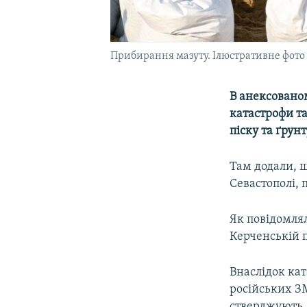
Прибирання мазуту. Ілюстративне фото
В анексованом
катастрофи та
піску та ґрун
Там додали, щ
Севастополі, 
Як повідомл
Керченській п
Внаслідок кат
російських ЗМ
стверджують,