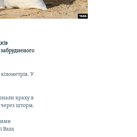
ків
н забрудненого
 кілометрів. У
знали краху в
, через шторм.
аними
і Baza