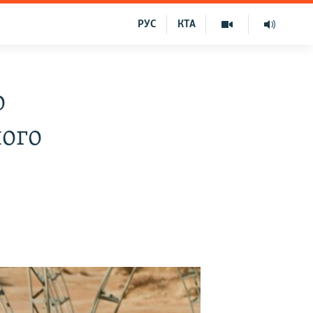
РУС
КТА
о
ного