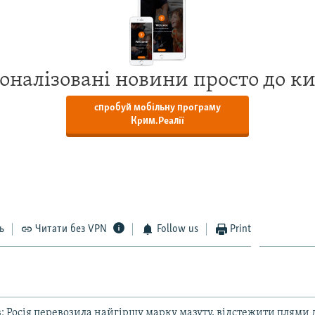
оналізовані новини просто до к
спробуй мобільну програму
Крим.Реалії
ь
Читати без VPN
Follow us
Print
в: Росія перевозила найгіршу марку мазуту, відстежити плями 