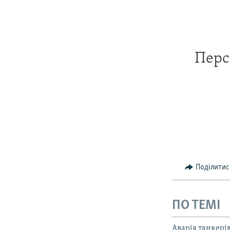
Перс
Поділитис
ПО ТЕМІ
Аварія танкері