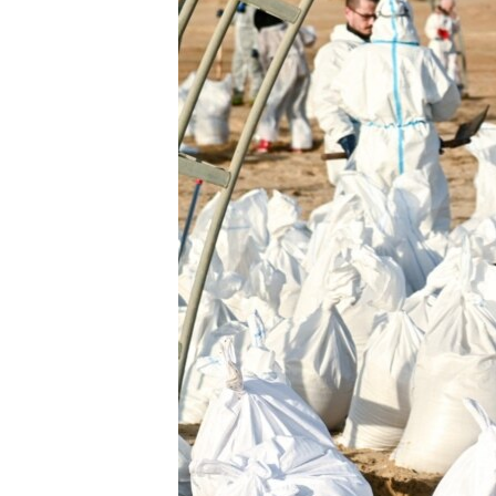
ВІДЕОУРОКИ «ELIFBE»
СВІДЧЕННЯ ОКУПАЦІЇ
УКРАЇНСЬКА ПРОБЛЕМА КРИМУ
ІНФОГРАФІКА