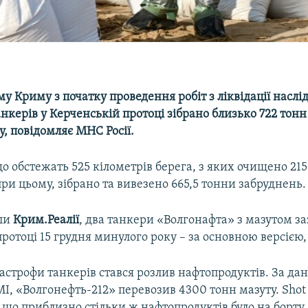
у Криму з початку проведення робіт з ліквідації наслід
нкерів у Керченській протоці зібрано близько 722 тон
ту, повідомляє МНС Росії.
о обстежать 525 кілометрів берега, з яких очищено 215
при цьому, зібрано та вивезено 665,5 тонни забруднень.
яли
Крим.Реалії
, два танкери «Волгонафта» з мазутом за
ротоці 15 грудня минулого року – за основною версією
астрофи танкерів стався розлив нафтопродуктів. За д
І, «Волгонефть-212» перевозив 4300 тонн мазуту. Shot 
 що приблизно стільки ж нафтопродуктів було на борту