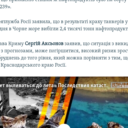
239».
тлужба Росії заявила, що в результаті краху танкерів 
удня в Чорне море вибігли 2,4 тисячі тонн нафтопродукт
лава Криму
Сергій Аксьонов
заявив, що ситуація з вик
о з прогнозами, може погіршитися, високий ризик зро
руднень до того рівня, який можна порівняти з тим, щ
Краснодарського краю Росії.
«Мазут будет выливаться до лета». Последствия катастрофы в Керченском проливе будут ощутимы еще 20 лет – эксперты | Крым.Реалии ТВ
EMB
ії
No media source currently available