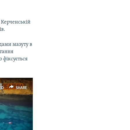
у Керченській
ів.
идами мазуту в
стання
о фіксується
ED
SHARE