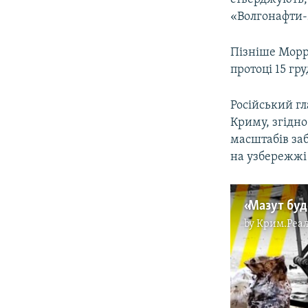
«Волгонафти-
Пізніше Морря
протоці 15 гр
Російський г
Криму, згідн
масштабів заб
на узбережжі 
by
Крим.Реал