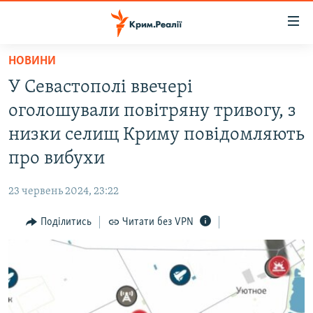
Доступність
посилання
Перейти
НОВИНИ
до
НОВИНИ
У Севастополі ввечері
основного
ВОДА.КРИМ
матеріалу
оголошували повітряну тривогу, з
ВІДЕО ТА ФОТО
Перейти
низки селищ Криму повідомляють
до
ПОЛІТИКА
про вибухи
основної
БЛОГИ
навігації
23 червень 2024, 23:22
Перейти
ПОГЛЯД
до
Поділитись
Читати без VPN
ІНТЕРВ'Ю
пошуку
ВСЕ ЗА ДЕНЬ
СПЕЦПРОЕКТИ
ЯК ОБІЙТИ БЛОКУВАННЯ
ДЕПОРТАЦІЯ