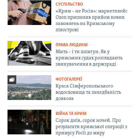
СУСПІЛЬСТВО
«Крим – не Росія»: маркетплейс
Ozon припинив прийом нових
замовлень на Кримському
півострові
ПРАВА ЛЮДИНИ
Мить – і ти шпигун. Як у
кримських судах розглядають
звинувачення в держзраді
ФОТОГАЛЕРЕЇ
Краса Сімферопольського
водосховища та занедбаність
довкола
ВІЙНА ТА КРИМ
Сорок днів, сорок ночей. Про
результати кримської операції з
примусу Росії до миру