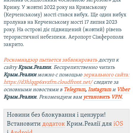
називав безпілотники «основною загрозою» для
Криму. У жовтні 2022 року на Кримському
(Керченському) мості стався вибух. Ще один вибух
пролунав на Керченському мості 17 липня 2023
року. На острові діє підвищений (жовтий) рівень
терористичної небезпеки. Аеропорт Сімферополя
закрито.
Роскомнадзор пытается заблокировать
доступ к
сайту
Крым.Реалии
. Беспрепятственно читать
Крым.Реалии
можно с помощью
зеркального сайта:
https://d3hlqqp6xvzfrn.cloudfront.net/
следите за
основными новостями в
Telegram
,
Instagram
и
Viber
Крым.Реалии
. Рекомендуем вам
установить VPN
.
Новини без блокування і цензури!
Встановити
додаток
Крим.Реалії для
iOS
і
Android
.