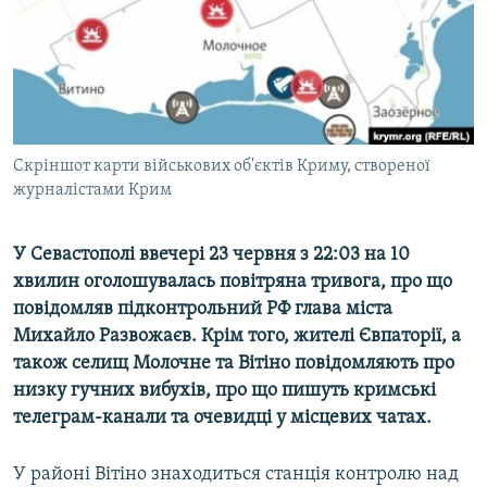
ВІДЕОУРОКИ «ELIFBE»
Русский
СВІДЧЕННЯ ОКУПАЦІЇ
Qırımtatar
УКРАЇНСЬКА ПРОБЛЕМА КРИМУ
ДОЛУЧАЙСЯ!
ІНФОГРАФІКА
Скріншот карти військових об'єктів Криму, створеної
журналістами Крим
Усі сайти RFE/RL
У Севастополі ввечері 23 червня з 22:03 на 10
хвилин оголошувалась повітряна тривога, про що
повідомляв підконтрольний РФ глава міста
Михайло Развожаєв. Крім того, жителі Євпаторії, а
також селищ Молочне та Вітіно повідомляють про
низку гучних вибухів, про що пишуть кримські
телеграм-канали та очевидці у місцевих чатах.
У районі Вітіно знаходиться станція контролю над