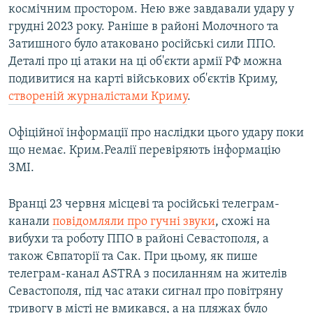
космічним простором. Нею вже завдавали удару у
грудні 2023 року. Раніше в районі Молочного та
Затишного було атаковано російські сили ППО.
Деталі про ці атаки на ці об'єкти армії РФ можна
подивитися на карті військових об'єктів Криму,
створеній журналістами Криму
.
Офіційної інформації про наслідки цього удару поки
що немає. Крим.Реалії перевіряють інформацію
ЗМІ.
Вранці 23 червня місцеві та російські телеграм-
канали
повідомляли про гучні звуки
, схожі на
вибухи та роботу ППО в районі Севастополя, а
також Євпаторії та Сак. При цьому, як пише
телеграм-канал ASTRA з посиланням на жителів
Севастополя, під час атаки сигнал про повітряну
тривогу в місті не вмикався, а на пляжах було