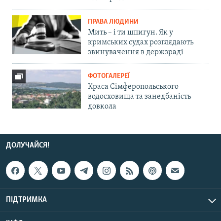
ПРАВА ЛЮДИНИ
Мить – і ти шпигун. Як у
кримських судах розглядають
звинувачення в держзраді
ФОТОГАЛЕРЕЇ
Краса Сімферопольського
водосховища та занедбаність
довкола
ДОЛУЧАЙСЯ!
ПІДТРИМКА