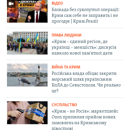
ВІДЕО
Блокада без сухопутної операції:
Крим сам себе не заправить і не
прогодує | Крим.Реалії
ПРАВА ЛЮДИНИ
«Крим – єдиний регіон, де
українці – меншість»: дискусія
навколо нової пам'ятної дати
ВІЙНА ТА КРИМ
Російська влада обіцяє закрити
морський шлях українським
БпЛА до Севастополя. Чи реально
це?
СУСПІЛЬСТВО
«Крим – не Росія»: маркетплейс
Ozon припинив прийом нових
замовлень на Кримському
півострові