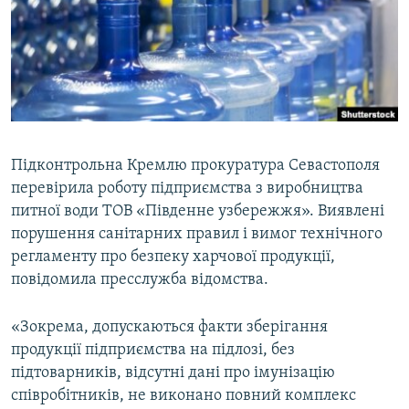
ВІДЕОУРОКИ «ELIFBE»
Русский
СВІДЧЕННЯ ОКУПАЦІЇ
Qırımtatar
УКРАЇНСЬКА ПРОБЛЕМА КРИМУ
ДОЛУЧАЙСЯ!
ІНФОГРАФІКА
Підконтрольна Кремлю прокуратура Севастополя
перевірила роботу підприємства з виробництва
Усі сайти RFE/RL
питної води ТОВ «Південне узбережжя». Виявлені
порушення санітарних правил і вимог технічного
регламенту про безпеку харчової продукції,
повідомила пресслужба відомства.
«Зокрема, допускаються факти зберігання
продукції підприємства на підлозі, без
підтоварників, відсутні дані про імунізацію
співробітників, не виконано повний комплекс