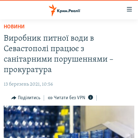
Доступність
посилання
Перейти
НОВИНИ
до
НОВИНИ
Виробник питної води в
основного
ВОДА.КРИМ
матеріалу
Севастополі працює з
ВІДЕО ТА ФОТО
Перейти
санітарними порушеннями –
до
ПОЛІТИКА
прокуратура
основної
БЛОГИ
навігації
13 березень 2021, 10:56
Перейти
ПОГЛЯД
до
Поділитись
Читати без VPN
ІНТЕРВ'Ю
пошуку
ВСЕ ЗА ДЕНЬ
СПЕЦПРОЕКТИ
ЯК ОБІЙТИ БЛОКУВАННЯ
ДЕПОРТАЦІЯ