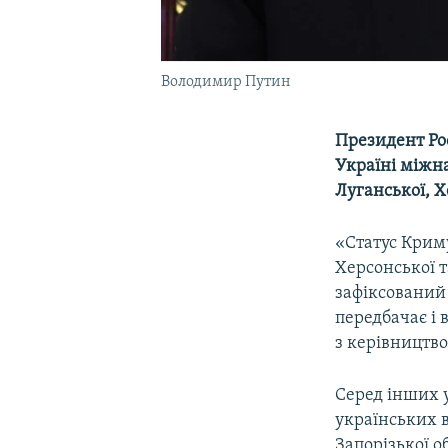
Володимир Путин
Президент Рос
Україні міжн
Луганської, Х
«Статус Криму
Херсонської т
зафіксований
передбачає і в
з керівництво
Серед інших 
українських в
Запорізької о