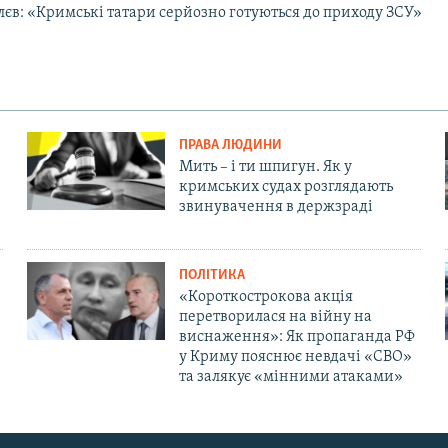
єв: «Кримські татари серйозно готуються до приходу ЗСУ»
ПРАВА ЛЮДИНИ
Мить – і ти шпигун. Як у
кримських судах розглядають
звинувачення в держзраді
ПОЛІТИКА
«Короткострокова акція
перетворилася на війну на
виснаження»: Як пропаганда РФ
у Криму пояснює невдачі «СВО»
та залякує «мінними атаками»