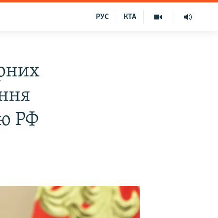
РУС
КТА
ирних
ання
ю РФ