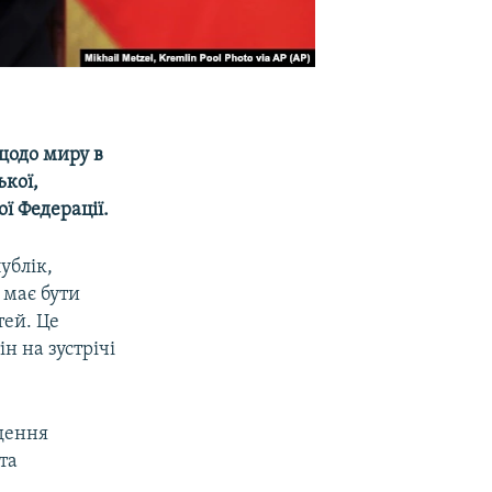
щодо миру в
ької,
ої Федерації.
ублік,
 має бути
ей. Це
ін на зустрічі
дення
та