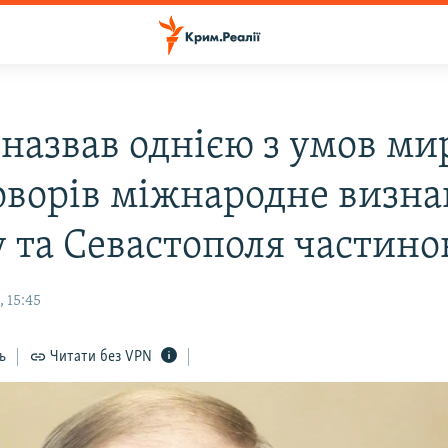
 назвав однією з умов м
оворів міжнародне визн
 та Севастополя частино
 15:45
ь
Читати без VPN