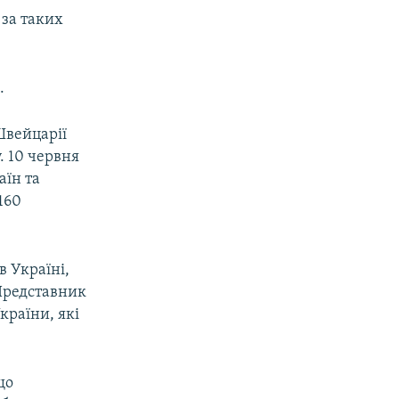
 за таких
.
Швейцарії
. 10 червня
аїн та
 160
в Україні,
 Представник
країни, які
що