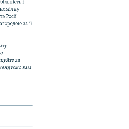
ільність і
ономічну
ь Росії
городою за її
йту
ою
дкуйте за
омендуємо вам