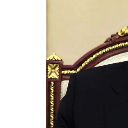
ВІДЕОУРОКИ «ELIFBE»
СВІДЧЕННЯ ОКУПАЦІЇ
УКРАЇНСЬКА ПРОБЛЕМА КРИМУ
ІНФОГРАФІКА