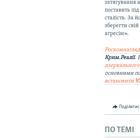
затягування а
поставить під
сталість. За 
зберегти свій
агресію».
Роскомнагляд
Крим.Реалії
.
дзеркального
основними по
встановити
V
Поділитис
ПО ТЕМІ