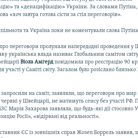
цію» та «денацифікацію» України. За словами Путіна,
ова «хоч завтра готова сісти за стіл переговорів».
пільнота та Україна поки не коментували слова Путіна
 про переговори пролунали напередодні проведення у 
яку українська влада називає Глобальним самітом світу
вейцарії
Віола Амгерд
повідомила про реєстрацію 90 кр
я участі у Саміті світу. Загалом було розіслано близько
не запросили на саміт, заявляли, що переговори про мир 
 червні у Швейцарії, не матимуть сенсу без участі РФ.
ЗС Марія Захарова заявляла, що будь-які дії стосовно У
зицію Росії», «відірвані від реальності».
ставник ЄС із зовнішніх справ Жозеп Боррель заявив, 