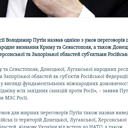
ії Володимир Путін назвав однією з умов переговорів 
ародне визнання Криму та Севастополя, а також Донец
ерсонської та Запорізької областей суб'єктами Російськ
 та Севастополя, Донецької, Луганської народних респ
а Запорізької областей як суб'єктів Російської Федерації
 у вигляді фундаментальних міжнародних домовленост
ідміну всіх західних санкцій проти Росії», – заявив Пут
м МЗС Росії.
умов для мирних переговорів Путін також назвав виве
ійськ із територій Донецької, Луганської, Херсонської 
бластей, відмову України від вступу до НАТО, а також