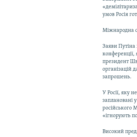
«демілітариза
умов Росія гот
Міжнародна с
Заяви Путіна
конференції, 
президент Ш
організацій дл
запрошень.
У Росії, яку 
заплановані у
російського М
«ігнорують по
Високий пред