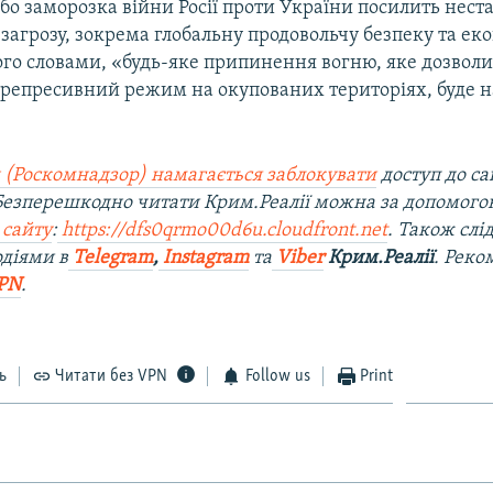
бо заморозка війни Росії проти України посилить нестаб
 загрозу, зокрема глобальну продовольчу безпеку та ек
його словами, «будь-яке припинення вогню, яке дозволит
 репресивний режим на окупованих територіях, буде на
 (Роскомнадзор) намагається заблокувати
доступ до са
 Безперешкодно читати Крим.Реалії можна за допомог
 сайту
:
https://dfs0qrmo00d6u.cloudfront.net
. Також слі
діями в
Telegram
,
Instagram
та
Viber
Крим.Реалії
. Рек
PN
.
ь
Читати без VPN
Follow us
Print