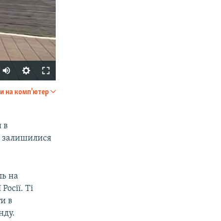
и на комп'ютер
SHARE
 в
у залишилися
ль на
Росії. Ті
px
width
и в
нду.