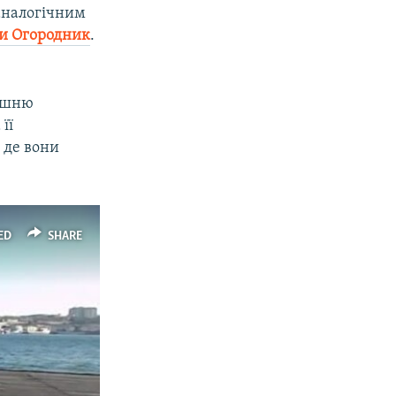
 аналогічним
и Огородник
.
лишню
 її
 де вони
ED
SHARE