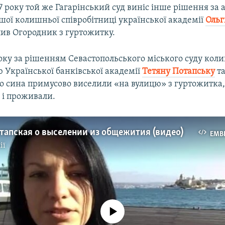
7 року той же Гагарінський суд виніс інше рішення за
шої колишньої співробітниці української академії
Ольг
лив Огородник з гуртожитку.
року за рішенням Севастопольського міського суду ко
 Української банківської академії
Тетяну Потапську
та
о сина примусово виселили «на вулицю» з гуртожитка,
 і проживали.
тапская о выселении из общежития (видео)
EMB
ії
No media source currently available