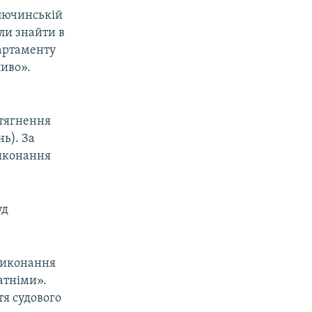
лючинській
ли знайти в
артаменту
иво».
стягнення
нь). За
виконання
уд
виконання
атніми».
я судового