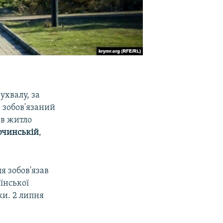
ухвалу, за
 зобов'язаний
ав житло
ючинській
,
я зобов'язав
їнської
ки. 2 липня