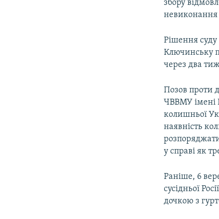
збору відмовл
невиконання 
Рішення суду 
Ключинську п
через два тиж
Позов проти д
ЧВВМУ імені 
колишньої Укр
наявність ко
розпоряджати
у справі як тр
Раніше, 6 вер
сусідньої Рос
дочкою з гур