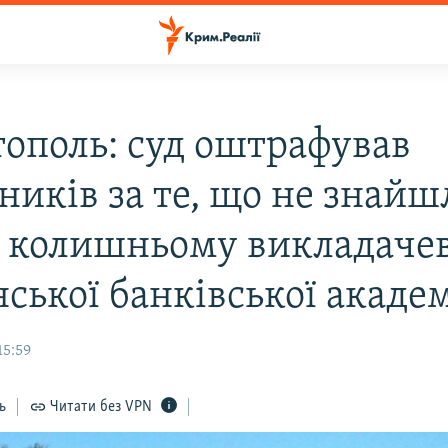
тополь: суд оштрафував
ників за те, що не знайш
 колишньому викладачев
ської банківської академ
15:59
ь
Читати без VPN