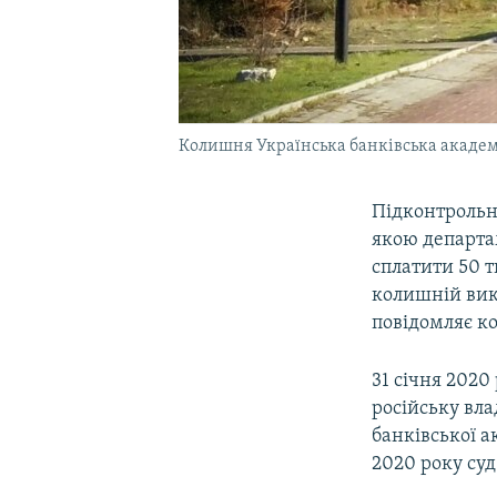
Колишня Українська банківська академі
Підконтрольни
якою департам
сплатити 50 т
колишній вик
повідомляє к
31 січня 2020
російську вл
банківської а
2020 року суд