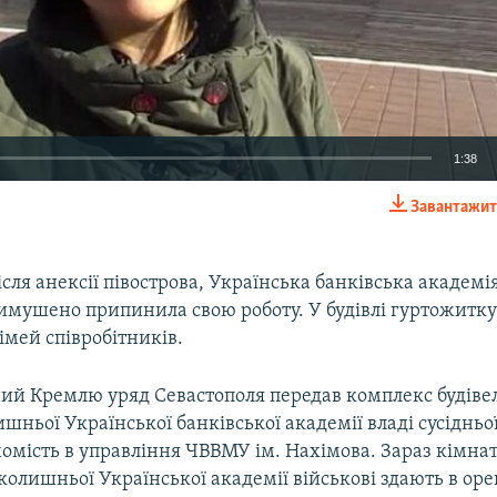
1:38
Завантажит
EMBED
після анексії півострова, Українська банківська академія
вимушено припинила свою роботу. У будівлі гуртожитк
імей співробітників.
ий Кремлю уряд Севастополя передав комплекс будіве
шньої Української банківської академії владі сусідньої 
омість в управління ЧВВМУ ім. Нахімова. Зараз кімнат
олишньої Української академії військові здають в оре