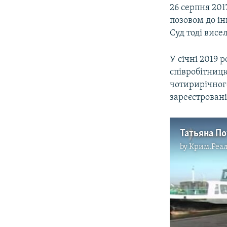
26 серпня 201
позовом до ін
Суд тоді висе
У січні 2019 
співробітницю
чотирирічног
зареєстровані
Татьяна По
by
Крим.Реал