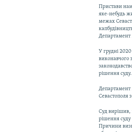
Пристави нам
яке-небудь ж
межах Севаст
капбудівницт
Департамент 
У грудні 2020
виконавчого з
законодавство
рішення суду.
Департамент к
Севастополя з
Суд вирішив,
рішення суду
Причини визн