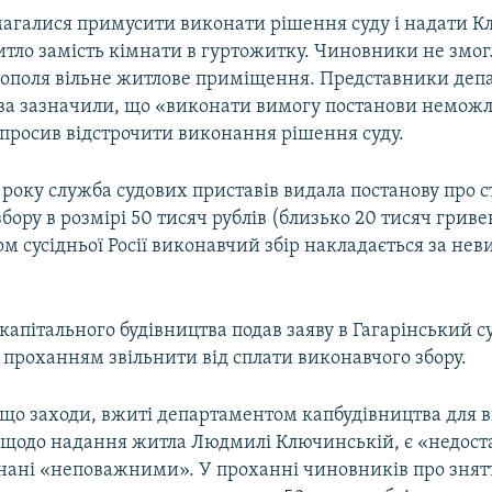
агалися примусити виконати рішення суду і надати К
итло замість кімнати в гуртожитку. Чиновники не змог
ополя вільне житлове приміщення. Представники деп
ва зазначили, що «виконати вимогу постанови неможл
просив відстрочити виконання рішення суду.
 року служба судових приставів видала постанову про 
бору в розмірі 50 тисяч рублів (близько 20 тисяч гриве
м сусідньої Росії виконавчий збір накладається за не
апітального будівництва подав заяву в Гагарінський с
 проханням звільнити від сплати виконавчого збору.
 що заходи, вжиті департаментом капбудівництва для 
 щодо надання житла Людмилі Ключинській, є «недост
ані «неповажними». У проханні чиновників про знятт