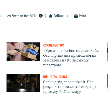
ь
Читати без VPN
Follow us
Print
СУСПІЛЬСТВО
«Крим – не Росія»: маркетплейс
Ozon припинив прийом нових
замовлень на Кримському
півострові
ВІЙНА ТА КРИМ
Сорок днів, сорок ночей. Про
результати кримської операції з
примусу Росії до миру