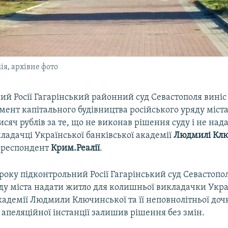
я, архівне фото
й Росії Гагарінський районний суд Севастополя виніс 
ент капітального будівництва російського уряду міста
исяч рублів за те, що не виконав рішення суду і не над
ладачці Української банківської академії
Людмилі Кл
ореспондент
Крим.Реалії
.
 року підконтрольний Росії Гагарінський суд Севастопол
аду міста надати житло для колишньої викладачки Укра
кадемії Людмили Ключинської та її неповнолітньої доч
 апеляційної інстанції залишив рішення без змін.