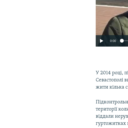
0:00
У 2014 році, 
Севастополі 
жити кілька с
Підконтрольн
території коли
віддали нерух
гуртожитках к