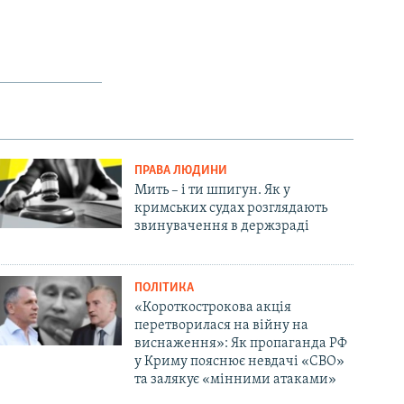
ПРАВА ЛЮДИНИ
Мить – і ти шпигун. Як у
кримських судах розглядають
звинувачення в держзраді
ПОЛІТИКА
«Короткострокова акція
перетворилася на війну на
виснаження»: Як пропаганда РФ
у Криму пояснює невдачі «СВО»
та залякує «мінними атаками»