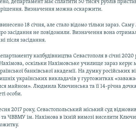
ено, департамент має сплатити 50 тисяч рублів приста
рішення. Визначення можна оскаржити.
винесено 18 січня, але стало відомо тільки зараз. Сам
ро засідання не повідомили. Визначення вона отрим
ні після засідання.
епартаменту капбудівництва Севастополя в січні 2020 
Нахімова, оскільки Нахімовське училище зараз керує
аїнської банківської академії. На думку російських в
лишніх українських викладачів у гуртожитках «заважа
ся майном». Людмила Ключинська та її 14-річна дочка
еті особи.
есня 2017 року, Севастопольський міський суд відмов
ії та ЧВВМУ ім. Нахімова в їхній вимозі виселити Ключ
тожитку.