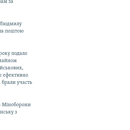
вам за
у Людмилу
ала поштою
року подало
 майном
ійськових,
є ефективно
 брали участь
ив Міноборони
инську з