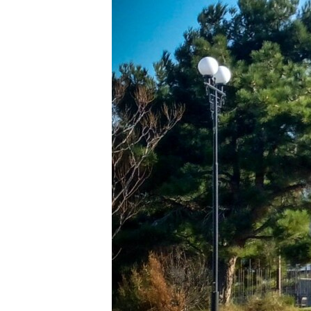
ВІДЕОУРОКИ «ELIFBE»
СВІДЧЕННЯ ОКУПАЦІЇ
УКРАЇНСЬКА ПРОБЛЕМА КРИМУ
ІНФОГРАФІКА