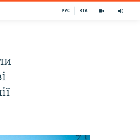
РУС
КТА
ли
і
ії