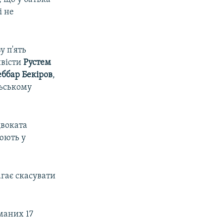
і не
у п'ять
ивісти
Рустем
ббар Бекіров
,
льському
двоката
юють у
гає скасувати
маних 17