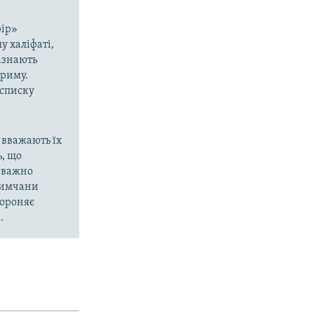
рір»
у халіфаті,
азнають
Криму.
 списку
 вважають їх
, що
еважно
кримчани
бороняє
.