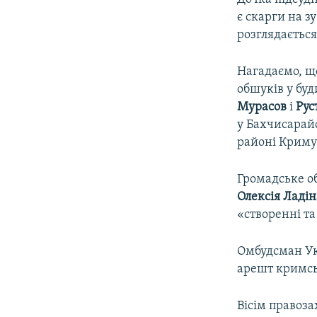
є скарги на з
розглядається
Нагадаємо, що
обшуків у буд
Мурасов
і
Рус
у Бахчисарай
районі Криму
Громадське о
Олексія Ладін
«створенні та
Омбудсман У
арешт кримськ
Вісім правоза