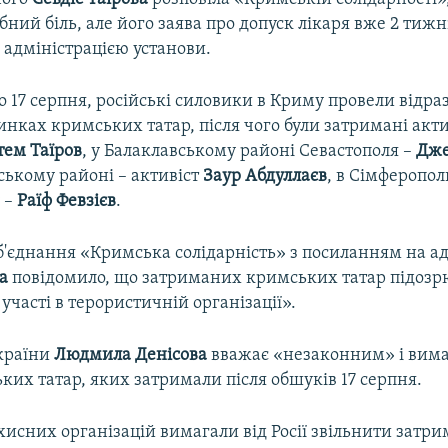
убний біль, але його заява про допуск лікаря вже 2 тижн
 адміністрацією установи.
 17 серпня, російські силовики в Криму провели відраз
инках кримських татар, після чого були затримані акт
тем Таїров
, у Балаклавському районі Севастополя –
Дже
ському районі – активіст
Заур Абдуллаєв
, в Сімферопо
 –
Раїф Февзієв
.
б'єднання «Кримська солідарність» з посиланням на а
а
повідомило, що затриманих кримських татар підозр
 участі в терористичній організації».
країни
Людмила Денісова
вважає «незаконним» і вима
их татар, яких затримали після обшуків 17 серпня.
хисних організацій вимагали від Росії звільнити затри