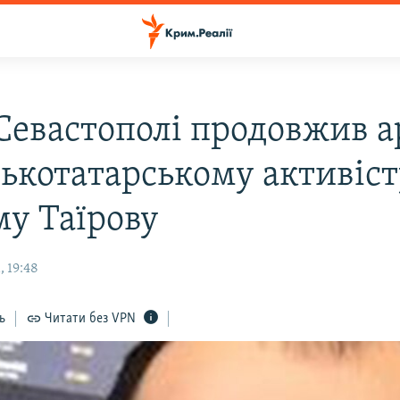
 Севастополі продовжив 
ькотатарському активіст
му Таїрову
, 19:48
ь
Читати без VPN