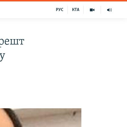
РУС
КТА
арешт
у