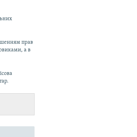
льних
ушенням прав
овиками, а в
ісова
тар.