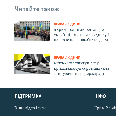
Читайте також
ПРАВА ЛЮДИНИ
«Крим – єдиний регіон, де
українці – меншість»: дискусія
навколо нової пам'ятної дати
ПРАВА ЛЮДИНИ
Мить – і ти шпигун. Як у
кримських судах розглядають
звинувачення в держзраді
Русский
ПІДТРИМКА
ІНФО
Qırımtatar
Ваше відео і фото
Крим.Реалії
ДОЛУЧАЙСЯ!