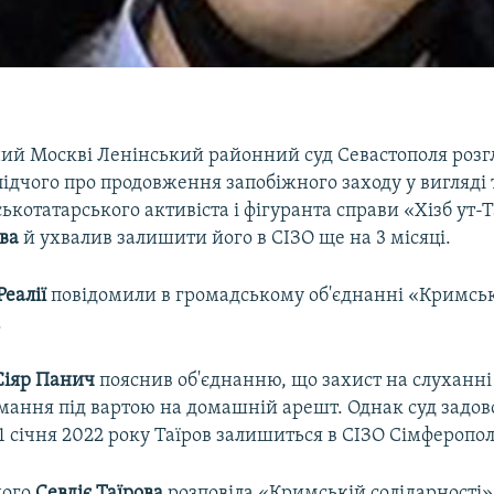
ий Москві Ленінський районний суд Севастополя розг
лідчого про продовження запобіжного заходу у вигляді
котатарського активіста і фігуранта справи «Хізб ут-
ва
й ухвалив залишити його в СІЗО ще на 3 місяці.
еалії
повідомили в громадському об'єднанні «Кримсь
.
Сіяр Панич
пояснив об'єднанню, що захист на слуханні
мання під вартою на домашній арешт. Однак суд задов
 11 січня 2022 року Таїров залишиться в СІЗО Сімферопол
ного
Севдіє Таїрова
розповіла «Кримській солідарності»,