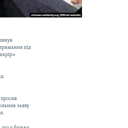
лянув
 тримання під
Тахрір»
ка
 просив
ольнив заяву
я.
 що у батька