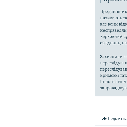
Представники
називають св
але вони від
несправедлив
Верховний су
об'єднань, 
Захисники за
переслідуван
переслідуван
кримські тат
іншого етніч
запроваджува
Поділитис