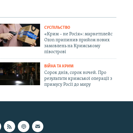
СУСПІЛЬСТВО
«Крим – не Росія»: маркетплейс
Ozon припинив прийом нових
замовлень на Кримському
півострові
ВІЙНА ТА КРИМ
Сорок днів, сорок ночей. Про
результати кримської операції з
примусу Росії до миру