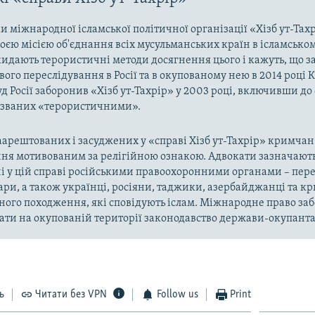
 міжнародної ісламської політичної організації «Хізб ут-Тах
оєю місією об'єднання всіх мусульманських країн в ісламськом
кидають терористичні методи досягнення цього і кажуть, що з
ого переслідування в Росії та в окупованому нею в 2014 році 
д Росії заборонив «Хізб ут-Тахрір» у 2003 році, включивши до
названих «терористичними».
арештованих і засуджених у «справі Хізб ут-Тахрір» кримчан
ня мотивованим за релігійною ознакою. Адвокати зазначають
і у цій справі російськими правоохоронними органами – пер
ари, а також українці, росіяни, таджики, азербайджанці та 
ного походження, які сповідують іслам. Міжнародне право за
ти на окупованій території законодавство держави-окупанта
ь
Читати без VPN
Follow us
Print