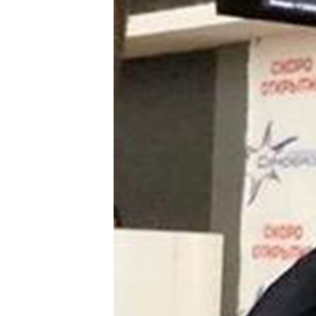
ВІДЕОУРОКИ «ELIFBE»
СВІДЧЕННЯ ОКУПАЦІЇ
УКРАЇНСЬКА ПРОБЛЕМА КРИМУ
ІНФОГРАФІКА