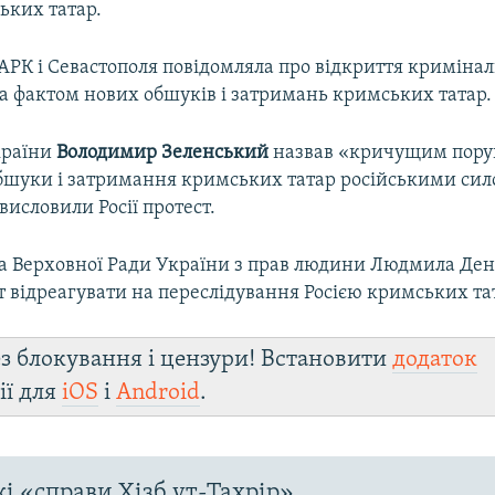
ьких татар.
АРК і Севастополя повідомляла про відкриття криміна
а фактом нових обшуків і затримань кримських татар.
країни
Володимир Зеленський
назвав «кричущим пор
бшуки і затримання кримських татар російськими сил
исловили Росії протест.
 Верховної Ради України з прав людини Людмила Ден
т відреагувати на переслідування Росією кримських та
з блокування і цензури! Встановити
додаток
ії для
iOS
і
Android
.
і «справи Хізб ут-Тахрір»