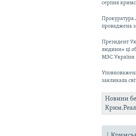
серпня кримс
Прокуратура 
проваджень з
Президент У
людини» ці о
МЗС України в
Уповноважена
закликала сві
Новини бе
Крим.Реал
Кримськ