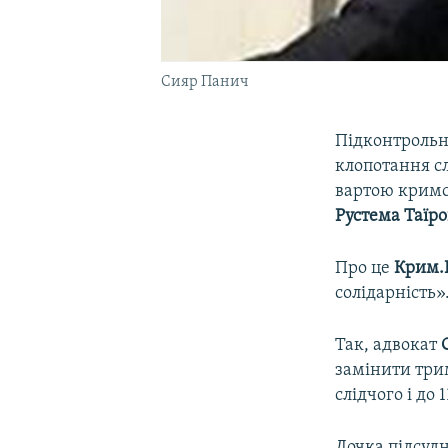
Сияр Панич
Підконтрольн
клопотання с
вартою кримсь
Рустема Таїро
Про це
Крим.Р
солідарність»
Так, адвокат
замінити три
слідчого і до
Дочка підсуд