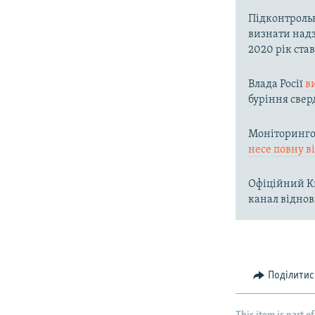
Підконтроль
визнати надз
2020 рік ста
Влада Росії
в
буріння свер
Моніторингов
несе повну в
Офіційний Ки
канал віднов
Поділитис