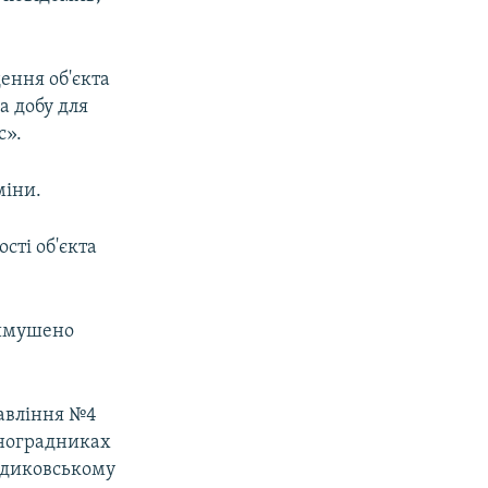
ення об'єкта
а добу для
с».
міни.
сті об'єкта
вимушено
равління №4
иноградниках
Кадиковському