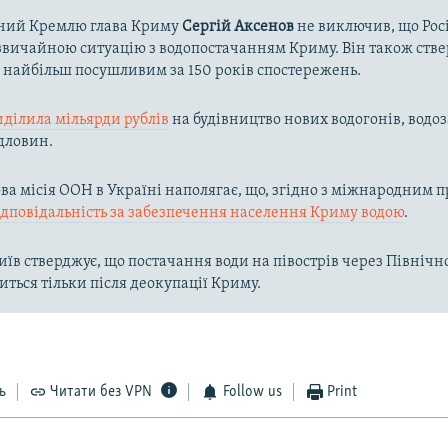
ний Кремлю глава Криму
Сергій Аксенов
не виключив, що Рос
вичайною ситуацію з водопостачанням Криму. Він також ств
в найбільш посушливим за 150 років спостережень.
иділила мільярди рублів
на будівництво нових водогонів, водоз
дловин.
а місія ООН в Україні наполягає, що, згідно з міжнародним п
ідповідальність за забезпечення населення Криму водою
.
їв стверджує, що постачання води на півострів через Півні
иться тільки після деокупації Криму.
ь
Читати без VPN
Follow us
Print