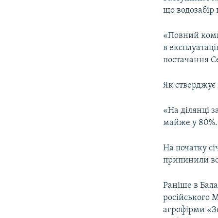
ВІДЕОУРОКИ «ELIFBE»
що водозабір 
СВІДЧЕННЯ ОКУПАЦІЇ
«Повний компл
УКРАЇНСЬКА ПРОБЛЕМА КРИМУ
в експлуатаці
ІНФОГРАФІКА
постачання Се
Як стверджує 
«На ділянці з
майже у 80%. 
На початку с
припинили во
Раніше в Бала
російського М
агрофірми «Зо