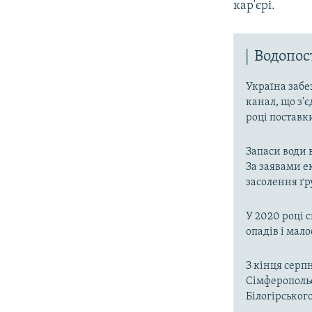
кар'єрі.
Водопо
Україна забе
канал, що з'є
році поставк
Запаси води 
За заявами е
засолення ґр
У 2020 році 
опадів і мал
З кінця серп
Сімферопольс
Білогірськог