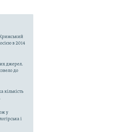
о-Кримський
осією в 2014
них джерел.
извело до
а кількість
.
ож у
огірська і