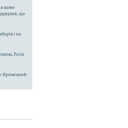
ія може
ерджував, що
аборів і на
равом, Росія
чно-Кримський