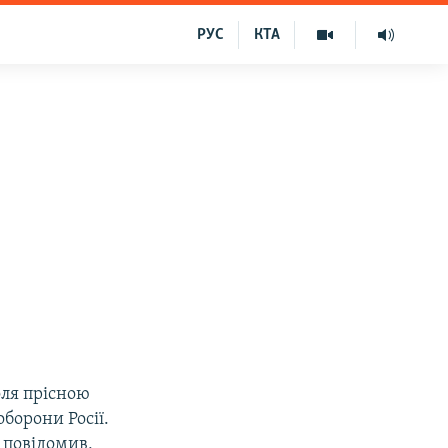
РУС
КТА
оля прісною
борони Росії.
, повідомив,