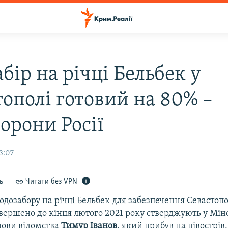
бір на річці Бельбек у
тополі готовий на 80% –
орони Росії
13:07
ь
Читати без VPN
одозабору на річці Бельбек для забезпечення Севастоп
вершено до кінця лютого 2021 року стверджують у Міно
лови відомства
Тимур Іванов
, який прибув на півострів