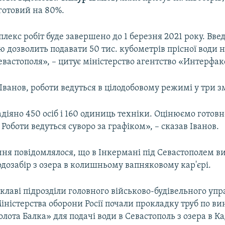
готовий на 80%.
екс робіт буде завершено до 1 березня 2021 року. Введ
ю дозволить подавати 50 тис. кубометрів прісної води н
вастополя», – цитує міністерство агентство «Интерфак
Іванов, роботи ведуться в цілодобовому режимі у три з
адіяно 450 осіб і 160 одиниць техніки. Оцінюємо готовно
Роботи ведуться суворо за графіком», – сказав Іванов.
ічня повідомлялося, що в Інкермані під Севастополем 
дозабір з озера в колишньому вапняковому кар'єрі.
клаві підрозділи головного військово-будівельного уп
іністерства оборони Росії почали прокладку труб по в
лота Балка» для подачі води в Севастополь з озера в 