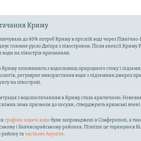
стачання Криму
зпечувала до 85% потреб Криму в прісній воді через Північн
днує головне русло Дніпра з півостровом. Після анексії Криму Р
и води на півострів припинили.
в Криму поповнюють з водосховищ природного стоку і підзем
кологів, регулярне використання води з підземних джерел пр
унту на півострові.
ситуація з водопостачанням в Криму стала критичною. Невелик
осніжна зима призвели до посухи, стверджують кримські вчені
ня
графіки подачі води
були запроваджені в Сімферополі, а так
ькому і Бахчисарайському районах. Пізніше це торкнулося Біл
о району та
частково Алушти
.