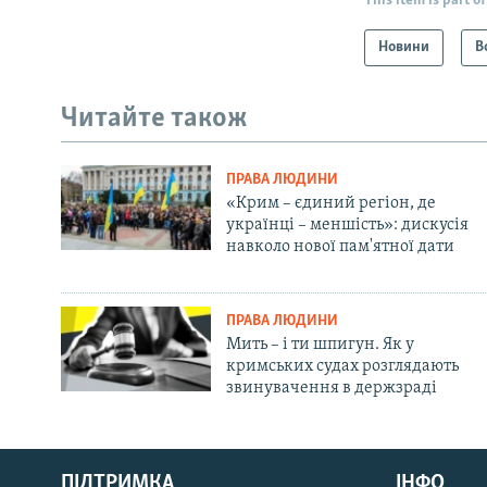
This item is part of
Новини
В
Читайте також
ПРАВА ЛЮДИНИ
«Крим – єдиний регіон, де
українці – меншість»: дискусія
навколо нової пам'ятної дати
ПРАВА ЛЮДИНИ
Мить – і ти шпигун. Як у
кримських судах розглядають
звинувачення в держзраді
Русский
Qırımtatar
ПІДТРИМКА
ІНФО