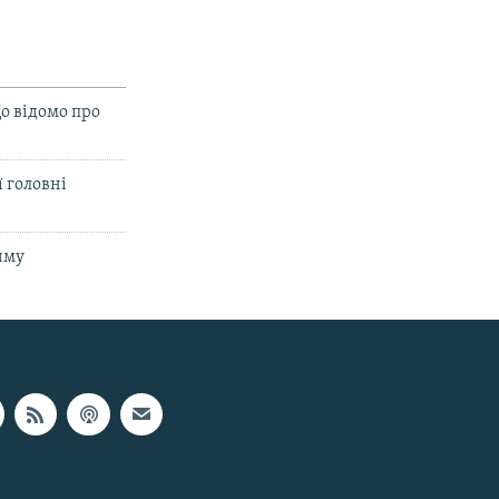
о відомо про
ї головні
иму