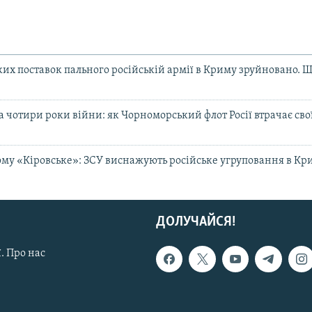
ких поставок пального російській армії в Криму зруйновано. Щ
 чотири роки війни: як Чорноморський флот Росії втрачає сво
ому «Кіровське»: ЗСУ виснажують російське угруповання в Кр
ДОЛУЧАЙСЯ!
. Про нас