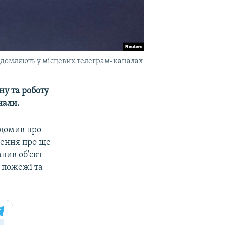
відомляють у місцевих телеграм-каналах
ну та роботу
нали.
ідомив про
лення про ще
пив об'єкт
д пожежі та