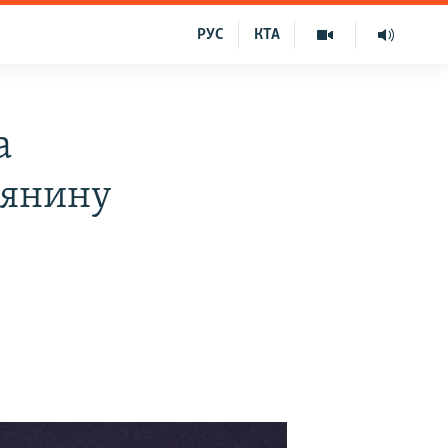
РУС
КТА
а
лянину