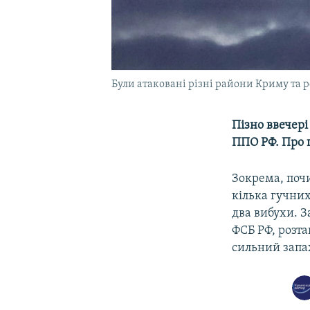
Були атаковані різні райони Криму та р
Пізно ввечері
ППО РФ. Про ц
Зокрема, поч
кілька гучних
два вибухи. З
ФСБ РФ, розта
сильний запах