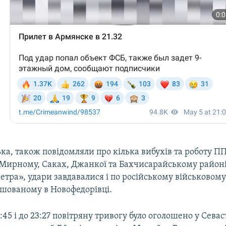
а, також повідомляли про кілька вибухів та роботу П
 Мирному, Саках, Джанкої та Бахчисарайському район
етра», удари завдавалися і по російському військовом
ашованому в Новофедорівці.
1:45 і до 23:27 повітряну тривогу було оголошено у Севас