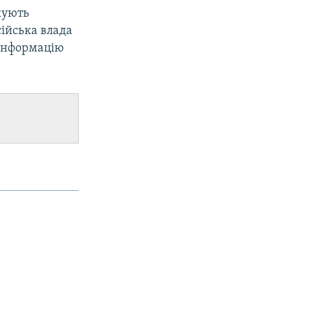
кують
сійська влада
 інформацію