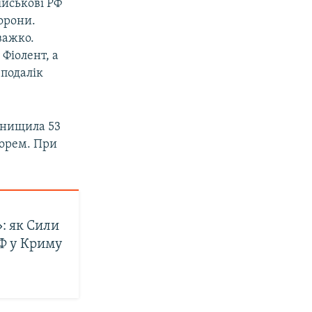
ійськові РФ
орони.
важко.
Фіолент, а
еподалік
знищила 53
морем. При
: як Сили
Ф у Криму