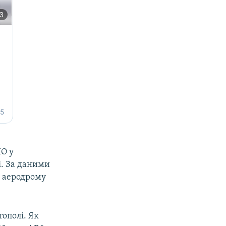
ПО у
і. За даними
у аеродрому
тополі. Як