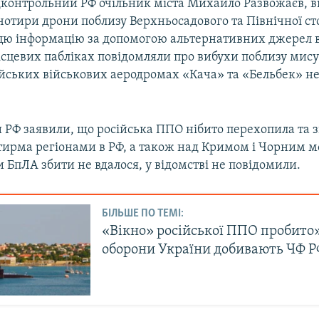
дконтрольний РФ очільник міста Михайло Развожаєв, в
чотири дрони поблизу Верхньосадового та Північної ст
цю інформацію за допомогою альтернативних джерел 
ісцевих пабліках повідомляли про вибухи поблизу мису 
ійських військових аеродромах «Кача» та «Бельбек» н
 РФ заявили, що російська ППО нібито перехопила та 
тирма регіонами в РФ, а також над Кримом і Чорним 
и БпЛА збити не вдалося, у відомстві не повідомили.
БІЛЬШЕ ПО ТЕМІ:
«Вікно» російської ППО пробито»
оборони України добивають ЧФ Р