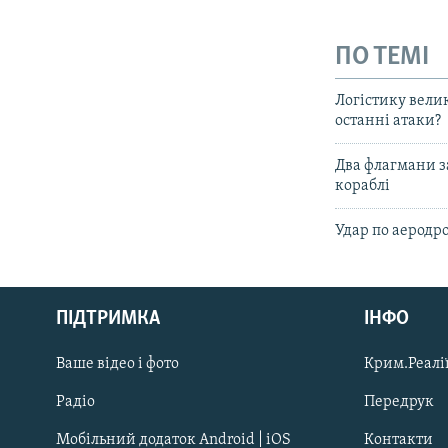
ПО ТЕМІ
Логістику вели
останні атаки?
Два флагмани за
кораблі
Удар по аеродр
Русский
ПІДТРИМКА
ІНФО
Qırımtatar
Ваше відео і фото
Крим.Реалії
ДОЛУЧАЙСЯ!
Радіо
Передрук
Мобільний додаток Android | iOS
Контакти