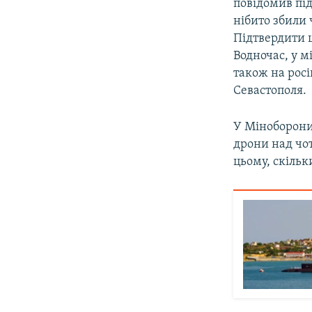
повідомив пі
нібито збили 
Підтвердити 
Водночас, у м
також на рос
Севастополя.
У Міноборони
дрони над чо
цьому, скільк