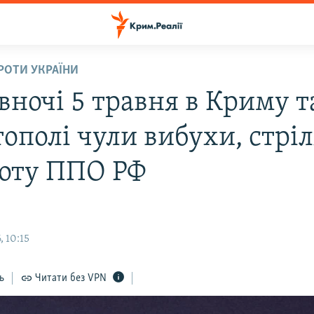
ПРОТИ УКРАЇНИ
вночі 5 травня в Криму т
тополі чули вибухи, стрі
боту ППО РФ
 10:15
ь
Читати без VPN