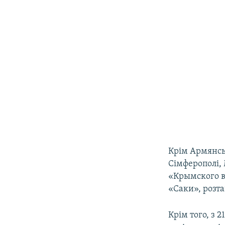
Крім Армянськ
Сімферополі,
«Крымского в
«Саки», розт
Крім того, з 2