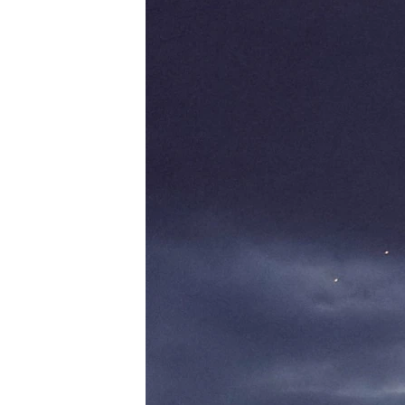
ВІДЕОУРОКИ «ELIFBE»
СВІДЧЕННЯ ОКУПАЦІЇ
УКРАЇНСЬКА ПРОБЛЕМА КРИМУ
ІНФОГРАФІКА