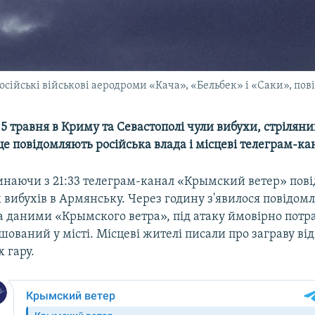
осійські військові аеродроми «Кача», «Бельбек» і «Саки», по
 5 травня в Криму та Севастополі чули вибухи, стріляни
е повідомляють російська влада і місцеві телеграм-ка
инаючи з 21:33 телеграм-канал «Крымский ветер» пов
 вибухів в Армянську. Через годину з'явилося повідом
а даними «Крымского ветра», під атаку ймовірно потра
шований у місті. Місцеві жителі писали про заграву ві
 гару.