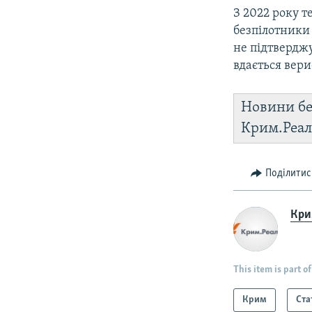
З 2022 року 
безпілотники 
не підтвердж
вдається вери
Новини бе
Крим.Реал
Поділитис
Крим
This item is part of
Крим
Ста