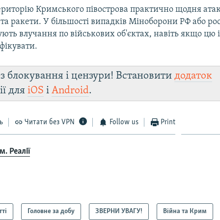
територію Кримського півострова практично щодня ата
та ракети. У більшості випадків Міноборони РФ або ро
ують влучання по військових об'єктах, навіть якщо цю
фікувати.
з блокування і цензури! Встановити
додаток
ії для
iOS
і
Android
.
ь
Читати без VPN
Follow us
Print
. Реалії
тті
Головне за добу
ЗВЕРНИ УВАГУ!
Війна та Крим