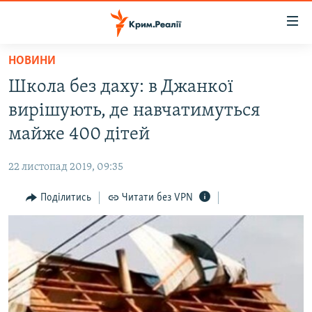
Доступність
посилання
Перейти
НОВИНИ
до
НОВИНИ
Школа без даху: в Джанкої
основного
ВОДА.КРИМ
матеріалу
вирішують, де навчатимуться
ВІДЕО ТА ФОТО
Перейти
майже 400 дітей
до
ПОЛІТИКА
основної
22 листопад 2019, 09:35
БЛОГИ
навігації
Перейти
Поділитись
Читати без VPN
ПОГЛЯД
до
ІНТЕРВ'Ю
пошуку
ВСЕ ЗА ДЕНЬ
СПЕЦПРОЕКТИ
ЯК ОБІЙТИ БЛОКУВАННЯ
ДЕПОРТАЦІЯ