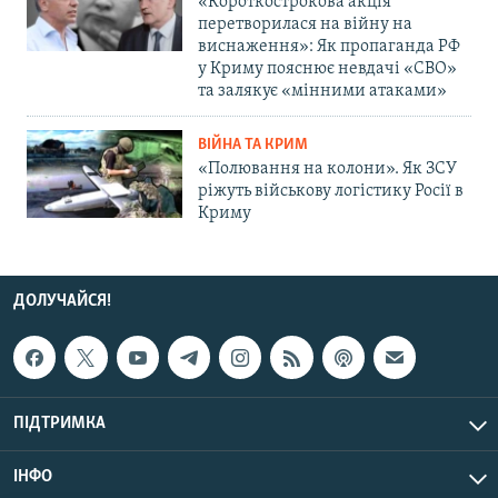
«Короткострокова акція
перетворилася на війну на
виснаження»: Як пропаганда РФ
у Криму пояснює невдачі «СВО»
та залякує «мінними атаками»
ВІЙНА ТА КРИМ
«Полювання на колони». Як ЗСУ
ріжуть військову логістику Росії в
Криму
ДОЛУЧАЙСЯ!
ПІДТРИМКА
ІНФО