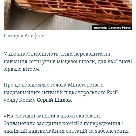
ВІДЕОУРОКИ «ELIFBE»
Русский
СВІДЧЕННЯ ОКУПАЦІЇ
Qırımtatar
УКРАЇНСЬКА ПРОБЛЕМА КРИМУ
Ілюстраційне фото
ДОЛУЧАЙСЯ!
ІНФОГРАФІКА
У Джанкої вирішують, куди переводити на
навчання сотні учнів місцевої школи, дах якої вночі
Усі сайти RFE/RL
зірвало вітром.
Про це повідомляє голова Міністерства з
надзвичайних ситуацій підконтрольного Росії
уряду Криму
Сергій Шахов
.
«На сьогодні заняття в школі скасовані.
Заплановано засідання комісії з попередження і
ліквідації надзвичайних ситуацій та забезпечення