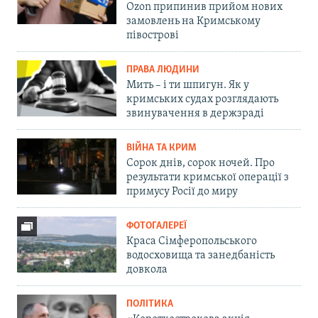
Ozon припинив прийом нових
замовлень на Кримському
півострові
ПРАВА ЛЮДИНИ
Мить – і ти шпигун. Як у
кримських судах розглядають
звинувачення в держзраді
ВІЙНА ТА КРИМ
Сорок днів, сорок ночей. Про
результати кримської операції з
примусу Росії до миру
ФОТОГАЛЕРЕЇ
Краса Сімферопольського
водосховища та занедбаність
довкола
ПОЛІТИКА