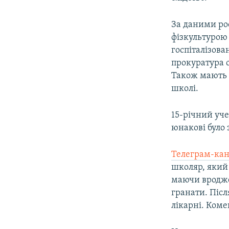
ВІДЕОУРОКИ «ELIFBE»
СВІДЧЕННЯ ОКУПАЦІЇ
За даними ро
фізкультурою 
УКРАЇНСЬКА ПРОБЛЕМА КРИМУ
госпіталізова
ІНФОГРАФІКА
прокуратура о
Також мають 
школі.
15-річний уч
юнакові було 
Телеграм-кан
школяр, який
маючи вродже
гранати. Післ
лікарні. Коме