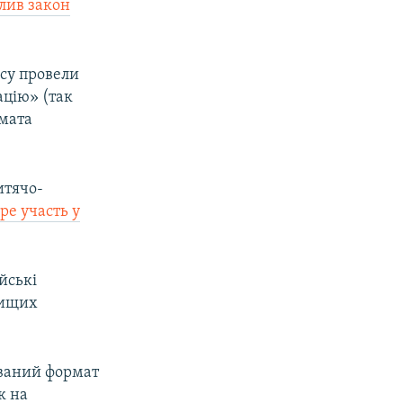
лив закон
асу провели
ацію» (так
омата
итячо-
ре участь у
йські
вищих
ований формат
к на