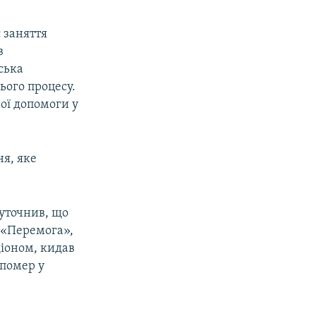
 заняття
в
йська
ього процесу.
ої допомоги у
я, яке
 уточнив, що
 «Перемога»,
діоном, кидав
 помер у