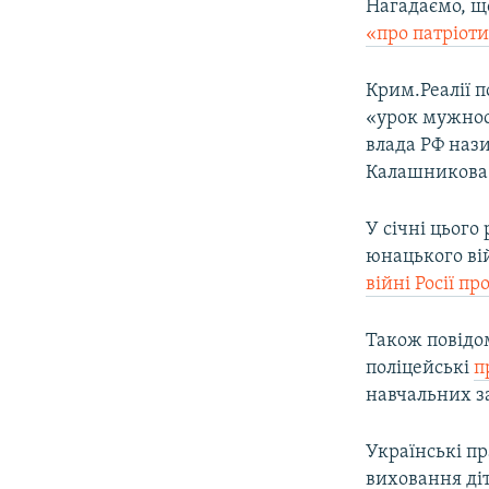
Нагадаємо, щ
«про патріот
Крим.Реалії п
«урок мужност
влада РФ нази
Калашникова
У січні цього
юнацького ві
війні Росії п
Також повідом
поліцейські
п
навчальних за
Українські п
виховання ді