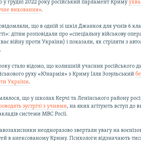
о у грудні 2022 року російський парламент Криму
ухва
ичне виховання»
.
овідомляли, що в одній зі шкіл Джанкоя для учнів 6 кл
і»: дітям розповідали про «спеціальну військову опер
ває війну проти України) і показали, як стріляти з авт
.
 року стало відомо, що колишній учасник російського д
йськового руху «Юнармія» з Криму Ілля Зозульський
бе
роти України
.
лялося, що у школах Керчі та Ленінського району росі
роводять зустрічі з учнями
, на яких агітують вступ до 
кладів системи МВС Росії.
равозахисники неодноразово звертали увагу на воєніз
тей в анексованому Криму. Психологи відзначають тис