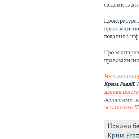
свідомість діт
Прокуратура 
правозахисно
подання з інф
Про мілітари
правозахисни
Роскомнагляд
Крим.Реалії
.
дзеркального
основними п
встановити
V
Новини бе
Крим.Реал