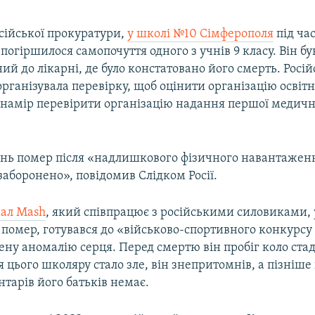
сійської прокуратури,
у школі №10 Сімферополя
під час
погіршилося самопочуття одного з учнів 9 класу. Він бу
ний до лікарні, де було констатовано його смерть. Росі
рганізувала перевірку, щоб оцінити організацію освітн
намір перевірити організацію надання першої медичн
ень помер після «надлишкового фізичного навантаженн
заборонено», повідомив Слідком Росії.
ал Mash
, який співпрацює з російськими силовиками,
 помер, готувався до «військово-спортивного конкурсу
ну аномалію серця. Перед смертю він пробіг коло ста
я цього школяру стало зле, він знепритомнів, а пізніше
нтарів його батьків немає.