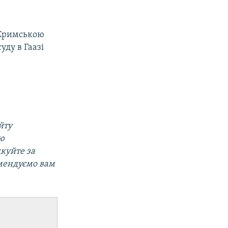
 Кримською
ду в Гаазі
йту
ою
дкуйте за
омендуємо вам