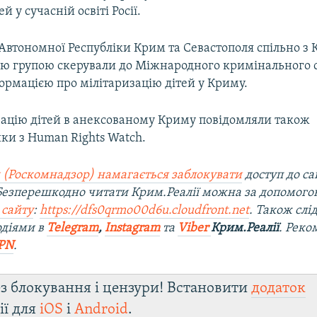
ей у сучасній освіті Росії.
Автономної Республіки Крим та Севастополя спільно з
ю групою скерували до Міжнародного кримінального су
ормацією про мілітаризацію дітей у Криму.
зацію дітей в анексованому Криму повідомляли також
ки з Human Rights Watch.
 (Роскомнадзор) намагається заблокувати
доступ до са
 Безперешкодно читати Крим.Реалії можна за допомог
 сайту
:
https://dfs0qrmo00d6u.cloudfront.net
. Також слі
одіями в
Telegram
,
Instagram
та
Viber
Крим.Реалії
. Рек
PN
.
з блокування і цензури! Встановити
додаток
ії для
iOS
і
Android
.