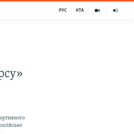
РУС
КТА
рсу»
портивного
російське