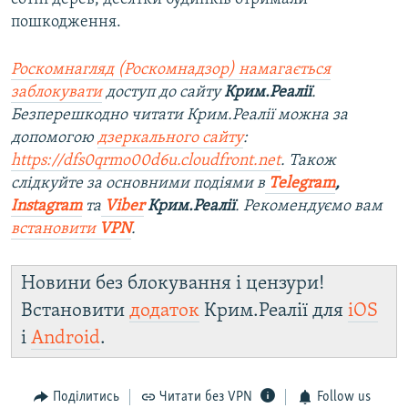
пошкодження.
Роскомнагляд (Роскомнадзор) намагається
заблокувати
доступ до сайту
Крим.Реалії
.
Безперешкодно читати Крим.Реалії можна за
допомогою
дзеркального сайту
:
https://dfs0qrmo00d6u.cloudfront.net
. Також
слідкуйте за основними подіями в
Telegram
,
Instagram
та
Viber
Крим.Реалії
. Рекомендуємо вам
встановити
VPN
.
Новини без блокування і цензури!
Встановити
додаток
Крим.Реалії для
iOS
і
Android
.
Поділитись
Читати без VPN
Follow us