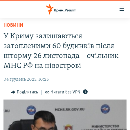
Доступність
посилання
Перейти
НОВИНИ
до
НОВИНИ
У Криму залишаються
основного
ВОДА.КРИМ
матеріалу
затопленими 60 будинків після
ВІДЕО ТА ФОТО
Перейти
шторму 26 листопада – очільник
до
ПОЛІТИКА
МНС РФ на півострові
основної
БЛОГИ
навігації
04 грудень 2023, 10:26
Перейти
ПОГЛЯД
до
Поділитись
Читати без VPN
ІНТЕРВ'Ю
пошуку
ВСЕ ЗА ДЕНЬ
СПЕЦПРОЕКТИ
ЯК ОБІЙТИ БЛОКУВАННЯ
ДЕПОРТАЦІЯ