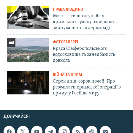
ПРАВА ЛЮДИНИ
Мить – і ти шпигун. Як у
кримських судах розглядають
звинувачення в держзраді
ФОТОГАЛЕРЕЇ
Краса Сімферопольського
водосховища та занедбаність
довкола
ВІЙНА ТА КРИМ
Сорок днів, сорок ночей. Про
результати кримської операції з
примусу Росії до миру
ДОЛУЧАЙСЯ!