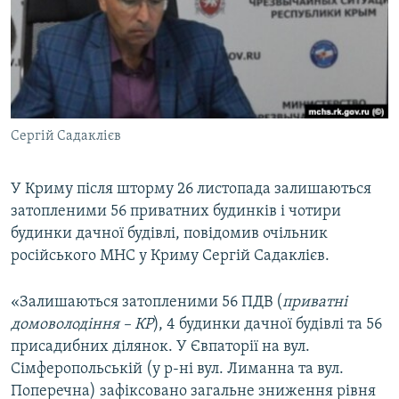
ВІДЕОУРОКИ «ELIFBE»
Русский
СВІДЧЕННЯ ОКУПАЦІЇ
Qırımtatar
УКРАЇНСЬКА ПРОБЛЕМА КРИМУ
ДОЛУЧАЙСЯ!
ІНФОГРАФІКА
Сергій Садаклієв
У Криму після шторму 26 листопада залишаються
Усі сайти RFE/RL
затопленими 56 приватних будинків і чотири
будинки дачної будівлі, повідомив очільник
російського МНС у Криму Сергій Садаклієв.
«Залишаються затопленими 56 ПДВ (
приватні
домоволодіння – КР
), 4 будинки дачної будівлі та 56
присадибних ділянок. У Євпаторії на вул.
Сімферопольській (у р-ні вул. Лиманна та вул.
Поперечна) зафіксовано загальне зниження рівня