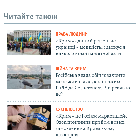
Читайте також
ПРАВА ЛЮДИНИ
«Крим – єдиний регіон, де
українці – меншість»: дискусія
навколо нової пам'ятної дати
ВІЙНА ТА КРИМ
Російська влада обіцяє закрити
морський шлях українським
БпЛА до Севастополя. Чи реально
це?
СУСПІЛЬСТВО
«Крим – не Росія»: маркетплейс
Ozon припинив прийом нових
замовлень на Кримському
півострові