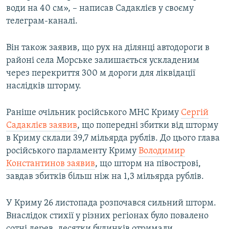
води на 40 см», – написав Садаклієв у своєму
телеграм-каналі.
Він також заявив, що рух на ділянці автодороги в
районі села Морське залишається ускладеним
через перекриття 300 м дороги для ліквідації
наслідків шторму.
Раніше очільник російського МНС Криму
Сергій
Садаклієв заявив
, що попередні збитки від шторму
в Криму склали 39,7 мільярда рублів. До цього глава
російського парламенту Криму
Володимир
Константинов заявив
, що шторм на півострові,
завдав збитків більш ніж на 1,3 мільярда рублів.
У Криму 26 листопада розпочався сильний шторм.
Внаслідок стихії у різних регіонах було повалено
сотні дерев, десятки будинків отримали