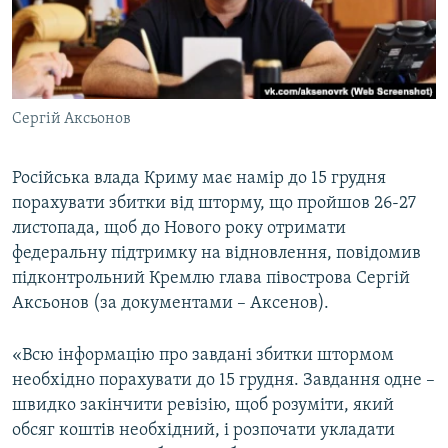
ВІДЕОУРОКИ «ELIFBE»
Русский
СВІДЧЕННЯ ОКУПАЦІЇ
Qırımtatar
УКРАЇНСЬКА ПРОБЛЕМА КРИМУ
Сергій Аксьонов
ДОЛУЧАЙСЯ!
ІНФОГРАФІКА
Російська влада Криму має намір до 15 грудня
порахувати збитки від шторму, що пройшов 26-27
Усі сайти RFE/RL
листопада, щоб до Нового року отримати
федеральну підтримку на відновлення, повідомив
підконтрольний Кремлю глава півострова Сергій
Аксьонов (за документами – Аксенов).
«Всю інформацію про завдані збитки штормом
необхідно порахувати до 15 грудня. Завдання одне –
швидко закінчити ревізію, щоб розуміти, який
обсяг коштів необхідний, і розпочати укладати