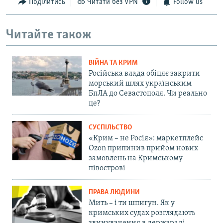
Поділитись
Читати без VPN
Follow us
Читайте також
ВІЙНА ТА КРИМ
Російська влада обіцяє закрити
морський шлях українським
БпЛА до Севастополя. Чи реально
це?
СУСПІЛЬСТВО
«Крим – не Росія»: маркетплейс
Ozon припинив прийом нових
замовлень на Кримському
півострові
ПРАВА ЛЮДИНИ
Мить – і ти шпигун. Як у
кримських судах розглядають