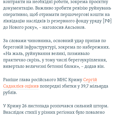
контракти на необхідні роботи, зокрема проєктну
документацію. Важливо зробити ревізію руйнувань
оперативно, щоб отримати першочергові кошти на
ліквідацію наслідків із резервного фонду уряду [РФ]
до Нового року», – наголосив Аксьонов.
За словами чиновника, основний удар припав по
береговій інфраструктурі, зокрема по набережних.
«На жаль, руйнування великі, позмивало
практично скрізь, у тому числі берегоукріплення,
вивертало величезні бетонні блоки», – додав він.
Раніше глава російського МНС Криму
Сергій
Садаклієв оцінив
попередні збитки у 39,7 мільярда
рублів.
У Криму 26 листопада розпочався сильний шторм.
Внаслідок стихії у різних регіонах було повалено