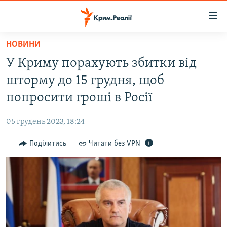
Доступність
посилання
Перейти
НОВИНИ
до
НОВИНИ
У Криму порахують збитки від
основного
ВОДА.КРИМ
матеріалу
шторму до 15 грудня, щоб
ВІДЕО ТА ФОТО
Перейти
попросити гроші в Росії
до
ПОЛІТИКА
основної
05 грудень 2023, 18:24
БЛОГИ
навігації
Перейти
Поділитись
Читати без VPN
ПОГЛЯД
до
ІНТЕРВ'Ю
пошуку
ВСЕ ЗА ДЕНЬ
СПЕЦПРОЕКТИ
ЯК ОБІЙТИ БЛОКУВАННЯ
ДЕПОРТАЦІЯ