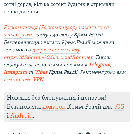
сотні дерев, кілька сотень будинків отримали
пошкодження.
Роскомнагляд (Роскомнадзор) намагається
заблокувати
доступ до сайту
Крим.Реалії
.
Безперешкодно читати Крим.Реалії можна за
допомогою
дзеркального сайту
:
https://dfs0qrmo00d6u.cloudfront.net
. Також
слідкуйте за основними подіями в
Telegram
,
Instagram
та
Viber
Крим.Реалії
. Рекомендуємо вам
встановити
VPN
.
Новини без блокування і цензури!
Встановити
додаток
Крим.Реалії для
iOS
і
Android
.