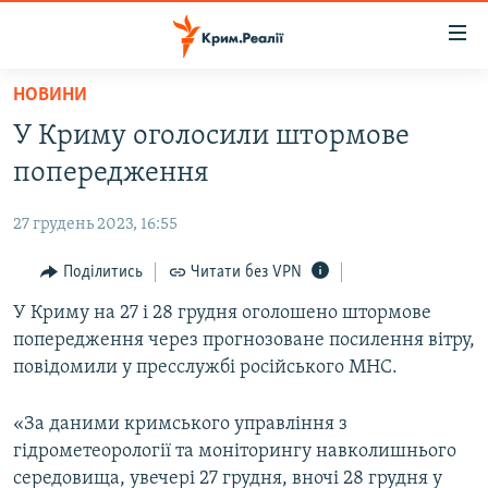
Доступність
посилання
Перейти
НОВИНИ
до
НОВИНИ
У Криму оголосили штормове
основного
ВОДА.КРИМ
матеріалу
попередження
ВІДЕО ТА ФОТО
Перейти
до
27 грудень 2023, 16:55
ПОЛІТИКА
основної
БЛОГИ
Поділитись
Читати без VPN
навігації
Перейти
ПОГЛЯД
У Криму на 27 і 28 грудня оголошено штормове
до
попередження через прогнозоване посилення вітру,
ІНТЕРВ'Ю
пошуку
повідомили у пресслужбі російського МНС.
ВСЕ ЗА ДЕНЬ
«За даними кримського управління з
СПЕЦПРОЕКТИ
гідрометеорології та моніторингу навколишнього
ЯК ОБІЙТИ БЛОКУВАННЯ
ДЕПОРТАЦІЯ
середовища, увечері 27 грудня, вночі 28 грудня у