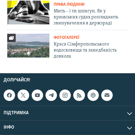
ПРАВА ЛЮДИНИ
Мить – і ти шпигун. Як у
кримських судах розглядають
звинувачення в держзраді
ФОТОГАЛЕРЕЇ
Краса Сімферопольського
водосховища та занедбаність
довкола
ДОЛУЧАЙСЯ!
ПІДТРИМКА
ІНФО