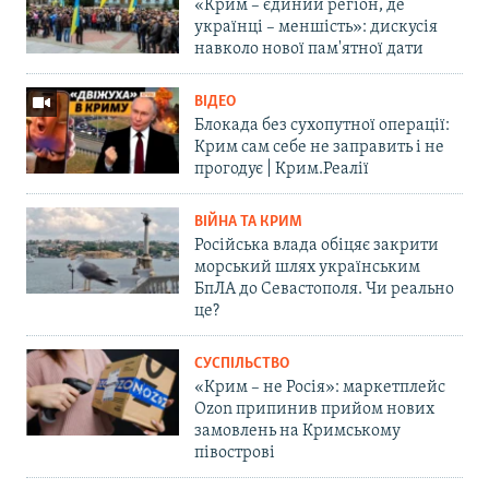
«Крим – єдиний регіон, де
українці – меншість»: дискусія
навколо нової пам'ятної дати
ВІДЕО
Блокада без сухопутної операції:
Крим сам себе не заправить і не
прогодує | Крим.Реалії
ВІЙНА ТА КРИМ
Російська влада обіцяє закрити
морський шлях українським
БпЛА до Севастополя. Чи реально
це?
СУСПІЛЬСТВО
«Крим – не Росія»: маркетплейс
Ozon припинив прийом нових
замовлень на Кримському
півострові