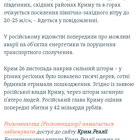
південних, східних районах Криму та в горах
ВІДЕОУРОКИ «ELIFBE»
Русский
очікується посилення північно-західного вітру до
СВІДЧЕННЯ ОКУПАЦІЇ
20-25 м/с», – йдеться у повідомленні.
Qırımtatar
УКРАЇНСЬКА ПРОБЛЕМА КРИМУ
У російському відомстві попередили про можливі
ДОЛУЧАЙСЯ!
ІНФОГРАФІКА
аварії на об'єктах енергетики та порушення
транспортного сполучення.
Усі сайти RFE/RL
Крим 26 листопада накрив сильний шторм – у
різних регіонах було повалено тисячі дерев, сотні
будинків отримали пошкодження. Згідно із заявою
російської влади Криму, через шторм загинуло
п'ятеро людей. Російський глава Криму оцінив
попередні збитки у 42 мільярди рублів.
Роскомнагляд (Роскомнадзор) намагається
заблокувати
доступ до сайту
Крим.Реалії
.
Безперешкодно читати Крим.Реалії можна за