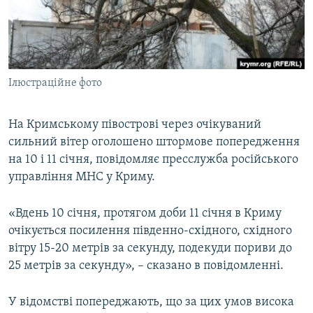
ВІДЕОУРОКИ «ELIFBE»
Русский
СВІДЧЕННЯ ОКУПАЦІЇ
Qırımtatar
УКРАЇНСЬКА ПРОБЛЕМА КРИМУ
Ілюстраційне фото
ДОЛУЧАЙСЯ!
ІНФОГРАФІКА
На Кримському півострові через очікуваний
сильний вітер оголошено штормове попередження
Усі сайти RFE/RL
на 10 і 11 січня, повідомляє пресслужба російського
управління МНС у Криму.
«Вдень 10 січня, протягом доби 11 січня в Криму
очікується посилення південно-східного, східного
вітру 15-20 метрів за секунду, подекуди пориви до
25 метрів за секунду», – сказано в повідомленні.
У відомстві попереджають, що за цих умов висока