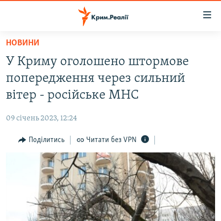
Доступність
посилання
Перейти
НОВИНИ
до
НОВИНИ
У Криму оголошено штормове
основного
ВОДА.КРИМ
матеріалу
попередження через сильний
ВІДЕО ТА ФОТО
Перейти
вітер - російське МНС
до
ПОЛІТИКА
основної
09 січень 2023, 12:24
БЛОГИ
навігації
Перейти
Поділитись
Читати без VPN
ПОГЛЯД
до
ІНТЕРВ'Ю
пошуку
ВСЕ ЗА ДЕНЬ
СПЕЦПРОЕКТИ
ЯК ОБІЙТИ БЛОКУВАННЯ
ДЕПОРТАЦІЯ