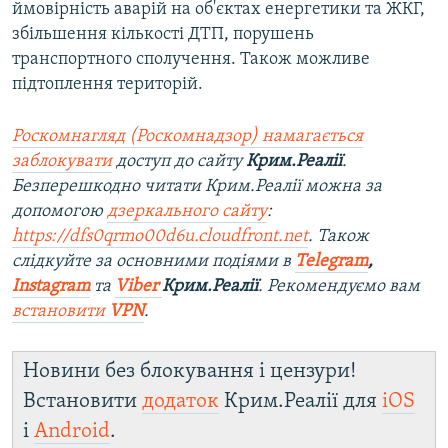
ймовірність аварій на об'єктах енергетики та ЖКГ,
збільшення кількості ДТП, порушень
транспортного сполучення. Також можливе
підтоплення територій.
Роскомнагляд (Роскомнадзор) намагається
заблокувати
доступ до сайту
Крим.Реалії
.
Безперешкодно читати Крим.Реалії можна за
допомогою
дзеркального сайту
:
https://dfs0qrmo00d6u.cloudfront.net
. Також
слідкуйте за основними подіями в
Telegram
,
Instagram
та
Viber
Крим.Реалії
. Ре
комендуємо вам
встановити
VPN
.
Новини без блокування і цензури!
Встановити
додаток
Крим.Реалії для
iOS
і
Android
.