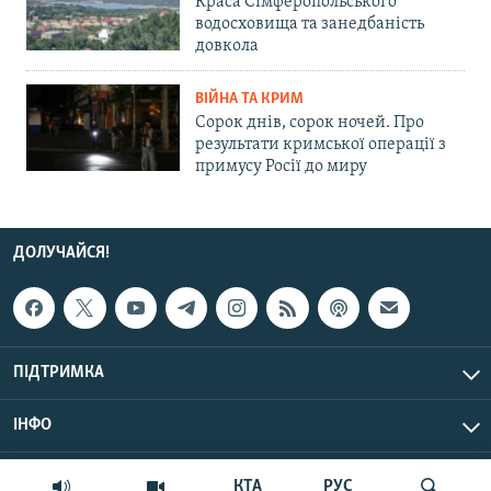
Краса Сімферопольського
водосховища та занедбаність
довкола
ВІЙНА ТА КРИМ
Сорок днів, сорок ночей. Про
результати кримської операції з
примусу Росії до миру
ДОЛУЧАЙСЯ!
ПІДТРИМКА
ІНФО
© Крим.Реалії, 2026 | Усі права застережено.
КТА
РУС