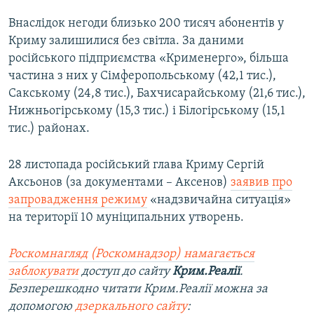
Внаслідок негоди близько 200 тисяч абонентів у
Криму залишилися без світла. За даними
російського підприємства «Крименерго», більша
частина з них у Сімферопольському (42,1 тис.),
Сакському (24,8 тис.), Бахчисарайському (21,6 тис.),
Нижньогірському (15,3 тис.) і Білогірському (15,1
тис.) районах.
28 листопада російський глава Криму Сергій
Аксьонов (за документами – Аксенов)
заявив про
запровадження режиму
«надзвичайна ситуація»
на території 10 муніципальних утворень.
Роскомнагляд (Роскомнадзор) намагається
заблокувати
доступ до сайту
Крим.Реалії
.
Безперешкодно читати Крим.Реалії можна за
допомогою
дзеркального сайту
: