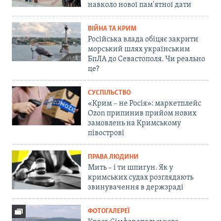
навколо нової пам'ятної дати
ВІЙНА ТА КРИМ
Російська влада обіцяє закрити
морський шлях українським
БпЛА до Севастополя. Чи реально
це?
СУСПІЛЬСТВО
«Крим – не Росія»: маркетплейс
Ozon припинив прийом нових
замовлень на Кримському
півострові
ПРАВА ЛЮДИНИ
Мить – і ти шпигун. Як у
кримських судах розглядають
звинувачення в держзраді
ФОТОГАЛЕРЕЇ