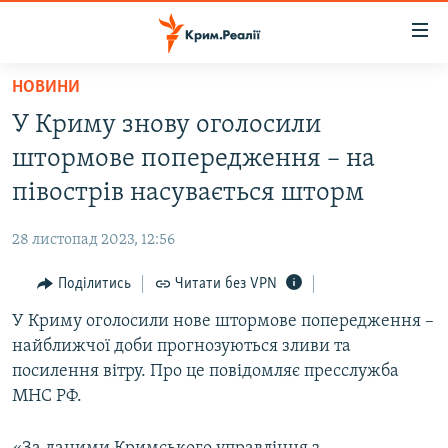
Доступність
посилання
Перейти
НОВИНИ
до
НОВИНИ
У Криму знову оголосили
основного
ВОДА.КРИМ
матеріалу
штормове попередження – на
ВІДЕО ТА ФОТО
Перейти
півострів насувається шторм
до
ПОЛІТИКА
основної
28 листопад 2023, 12:56
БЛОГИ
навігації
Перейти
Поділитись
Читати без VPN
ПОГЛЯД
до
У Криму оголосили нове штормове попередження –
ІНТЕРВ'Ю
пошуку
найближчої доби прогнозуються зливи та
ВСЕ ЗА ДЕНЬ
посилення вітру. Про це повідомляє пресслужба
СПЕЦПРОЕКТИ
МНС РФ.
ЯК ОБІЙТИ БЛОКУВАННЯ
ДЕПОРТАЦІЯ