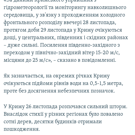
«За даними Кримського управління з
ВІДЕОУРОКИ «ELIFBE»
гідрометеорології та моніторингу навколишнього
Русский
середовища, у зв'язку з проходженням холодного
СВІДЧЕННЯ ОКУПАЦІЇ
Qırımtatar
фронтального розподілу ввечері 28 листопада,
УКРАЇНСЬКА ПРОБЛЕМА КРИМУ
протягом доби 29 листопада у Криму очікуються
дощі, у центральних, південних і східних районах
ДОЛУЧАЙСЯ!
ІНФОГРАФІКА
– дуже сильні. Посилення південно-західного з
переходом у північно-західний вітер 15-20 м/с,
місцями до 25 м/c», – сказано в повідомленні.
Усі сайти RFE/RL
Як зазначається, на окремих річках Криму
очікуються підйоми рівнів води на 0,5-1,5 метра,
проте без досягнення небезпечних позначок.
У Криму 26 листопада розпочався сильний шторм.
Внаслідок стихії у різних регіонах було повалено
сотні дерев, десятки будинків отримали
пошкодження.