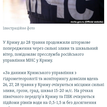
ВІДЕОУРОКИ «ELIFBE»
Русский
СВІДЧЕННЯ ОКУПАЦІЇ
Qırımtatar
УКРАЇНСЬКА ПРОБЛЕМА КРИМУ
Ілюстраційне фото
ДОЛУЧАЙСЯ!
ІНФОГРАФІКА
У Криму до 28 травня продовжили штормове
попередження через сильні зливи та шквальний
Усі сайти RFE/RL
вітер, повідомляє пресслужба російського
управління МНС у Криму.
«За даними Кримського управління з
гідрометеорології та моніторингу довкілля вдень
26, 27, 28 травня у Криму очікуються місцями сильні
зливи, грози, град, шквал 15-20 м/с. На річках
північного передгір'я Криму та ПБК очікуються
підйоми рівнів води на 0,5-1,5 м без досягнення