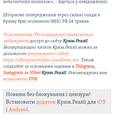
небезпечних позначок», – йдеться у повідомленні.
Штормове попередження через сильні опади в
Криму було оголошено МНС РФ 24 травня.
Роскомнагляд (Роскомнадзор) намагається
заблокувати
доступ до сайту
Крим.Реалії
.
Безперешкодно читати Крим.Реалії можна за
допомогою
дзеркального сайту
:
https://dfs0qrmo00d6u.cloudfront.net
. Також
слідкуйте за основними подіями в
Telegram
,
Instagram
та
Viber
Крим.Реалії
. Рекомендуємо вам
встановити
VPN
.
Новини без блокування і цензури!
Встановити
додаток
Крим.Реалії для
iOS
і
Android
.