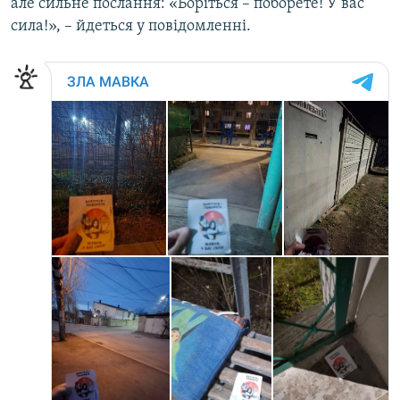
але сильне послання: «Боріться – поборете! У вас
сила!», – йдеться у повідомленні.