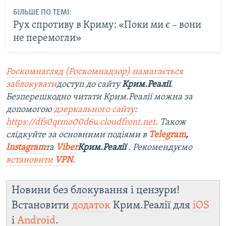
БІЛЬШЕ ПО ТЕМІ:
Рух cпротиву в Криму: «Поки ми є – вони
не перемогли»
Роскомнагляд (Роскомнадзор) намагається
заблокувати
доступ до сайту
Крим.Реалії
.
Безперешкодно читати Крим.Реалії можна за
допомогою
дзеркального сайту
:
https://dfs0qrmo00d6u.cloudfront.net
. Також
слідкуйте за основними подіями в
Telegram
,
Instagram
та
Viber
Крим.Реалії
. Рекомендуємо
встановити
VPN
.
Новини без блокування і цензури!
Встановити
додаток
Крим.Реалії для
iOS
і
Android
.