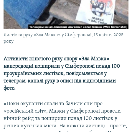
ВІДЕОУРОКИ «ELIFBE»
Русский
СВІДЧЕННЯ ОКУПАЦІЇ
Qırımtatar
УКРАЇНСЬКА ПРОБЛЕМА КРИМУ
Листівка руху «Зла Мавка» у Сімферополі, 15 квітня 2025
ДОЛУЧАЙСЯ!
ІНФОГРАФІКА
року
Активісти жіночого руху опору «Зла Мавка»
Усі сайти RFE/RL
напередодні поширили у Сімферополі понад 100
проукраїнських листівок, повідомляється у
телеграм-каналі руху в описі під відповідними
фото.
«Поки окупанти спали та бачили сни про
«російський світ», Мавки у Сімферополі провели
нічний рейд та поширили понад 100 листівок у
різних куточках міста. На кожній листівці – просте,