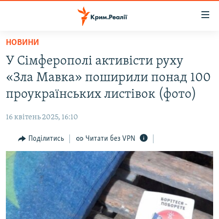
Доступність
посилання
Перейти
НОВИНИ
до
НОВИНИ
У Сімферополі активісти руху
основного
ВОДА.КРИМ
матеріалу
«Зла Мавка» поширили понад 100
ВІДЕО ТА ФОТО
Перейти
проукраїнських листівок (фото)
до
ПОЛІТИКА
основної
16 квітень 2025, 16:10
БЛОГИ
навігації
Перейти
Поділитись
Читати без VPN
ПОГЛЯД
до
ІНТЕРВ'Ю
пошуку
ВСЕ ЗА ДЕНЬ
СПЕЦПРОЕКТИ
ЯК ОБІЙТИ БЛОКУВАННЯ
ДЕПОРТАЦІЯ