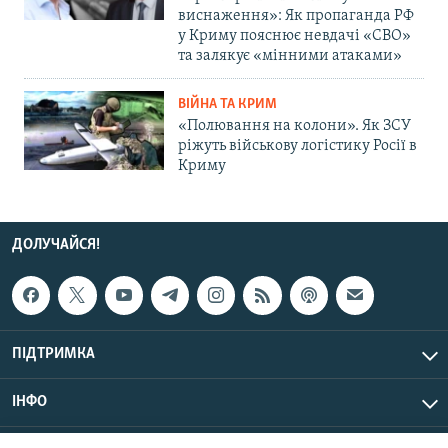
виснаження»: Як пропаганда РФ
у Криму пояснює невдачі «СВО»
та залякує «мінними атаками»
ВІЙНА ТА КРИМ
«Полювання на колони». Як ЗСУ
ріжуть військову логістику Росії в
Криму
ДОЛУЧАЙСЯ!
ПІДТРИМКА
ІНФО