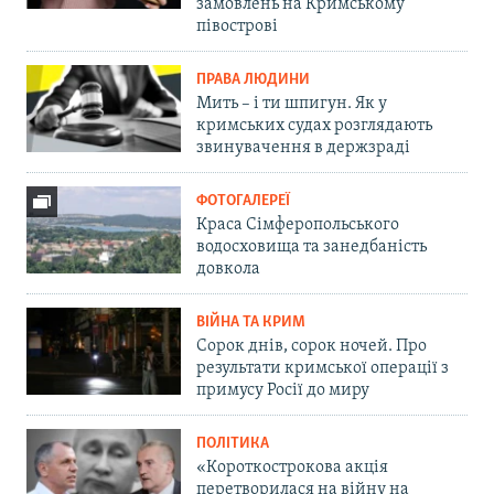
замовлень на Кримському
півострові
ПРАВА ЛЮДИНИ
Мить – і ти шпигун. Як у
кримських судах розглядають
звинувачення в держзраді
ФОТОГАЛЕРЕЇ
Краса Сімферопольського
водосховища та занедбаність
довкола
ВІЙНА ТА КРИМ
Сорок днів, сорок ночей. Про
результати кримської операції з
примусу Росії до миру
ПОЛІТИКА
«Короткострокова акція
перетворилася на війну на