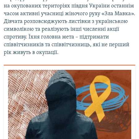
на окупованих територіях півдня України останнім
часом активні учасниці жіночого руху «Зла Мавка».
Дівчата розповсюджують листівки з українською
символікою та реалізують інші численні акції
спротиву. Їхня головна мета – підтримати
співвітчизників та співвітчизниць, які не перший
рік живуть в окупації.