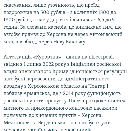
скасування, лише уточнюють, що проїзд
подорожчав на 500 рублів – з колишніх 1300 до
1800 рублів, а час у дорозі збільшився з 5,5 до 9
годин. За словами касирів, це викликано тим, що
автобус прямує до Херсона не через Антонівський
міст, а в обхід, через Нову Каховку.
Автостанція «Курортна» – єдина на півострові,
звідки з 1 липня 2022 року з ініціативи російської
влади анексованого Криму здійснюються регулярні
автобусні перевезення до адміністративного
кордону з Херсонською областю на Чонгар і
поблизу Армянська, де з 2014 року функціонують
російські пункти пропуску. Після проходження там
митного та прикордонного контролю пасажири
прямують до кінцевих пунктів – Херсона,
Мелітополя та Бердянська – на автобусах уже
місцевих, українських, перевізників.