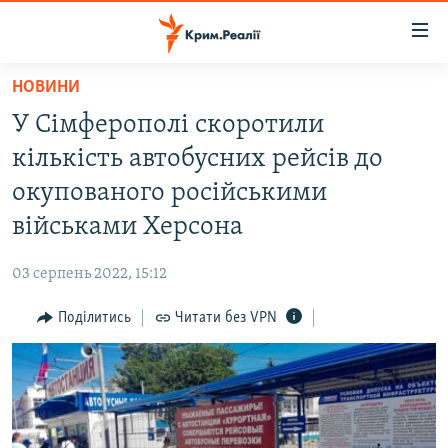
Доступність
посилання
Перейти
НОВИНИ
до
НОВИНИ
У Сімферополі скоротили
основного
ВОДА.КРИМ
матеріалу
кількість автобусних рейсів до
ВІДЕО ТА ФОТО
Перейти
окупованого російськими
до
ПОЛІТИКА
військами Херсона
основної
БЛОГИ
навігації
03 серпень 2022, 15:12
Перейти
ПОГЛЯД
до
Поділитись
Читати без VPN
ІНТЕРВ'Ю
пошуку
ВСЕ ЗА ДЕНЬ
СПЕЦПРОЕКТИ
ЯК ОБІЙТИ БЛОКУВАННЯ
ДЕПОРТАЦІЯ