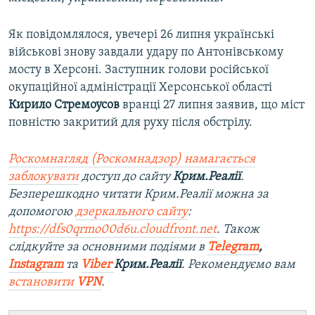
Як повідомлялося, увечері 26 липня українські
військові знову завдали удару по Антонівському
мосту в Херсоні. Заступник голови російської
окупаційної адміністрації Херсонської області
Кирило Стремоусов
вранці 27 липня заявив, що міст
повністю закритий для руху після обстрілу.
Роскомнагляд (Роскомнадзор) намагається
заблокувати
доступ до сайту
Крим.Реалії
.
Безперешкодно читати Крим.Реалії можна за
допомогою
дзеркального сайту
:
https://dfs0qrmo00d6u.cloudfront.net
. Також
слідкуйте за основними подіями в
Telegram
,
Instagram
та
Viber
Крим.Реалії
. Рекомендуємо вам
встановити
VPN
.