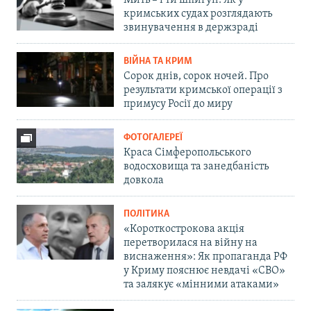
Мить – і ти шпигун. Як у
кримських судах розглядають
звинувачення в держзраді
ВІЙНА ТА КРИМ
Сорок днів, сорок ночей. Про
результати кримської операції з
примусу Росії до миру
ФОТОГАЛЕРЕЇ
Краса Сімферопольського
водосховища та занедбаність
довкола
ПОЛІТИКА
«Короткострокова акція
перетворилася на війну на
виснаження»: Як пропаганда РФ
у Криму пояснює невдачі «СВО»
та залякує «мінними атаками»