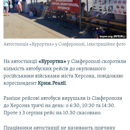
ВІДЕОУРОКИ «ELIFBE»
Русский
СВІДЧЕННЯ ОКУПАЦІЇ
Qırımtatar
УКРАЇНСЬКА ПРОБЛЕМА КРИМУ
ДОЛУЧАЙСЯ!
ІНФОГРАФІКА
Автостанція «Курортна» у Сімферополі, ілюстраційне фото
На автостанції
«Курортна»
у Сімферополі скоротили
Усі сайти RFE/RL
кількість автобусних рейсів до окупованого
російськими військами міста Херсона, повідомляє
кореспондент
Крим.Реалії
.
Раніше рейсові автобуси вирушали із Сімферополя
до Херсона тричі на день: о 6:30, 10:30 та 14:30.
Проте з 3 серпня рейс на 10.30 скасовано.
Працівники автостанції не називають причину