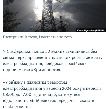
ВІДЕОУРОКИ «ELIFBE»
Русский
СВІДЧЕННЯ ОКУПАЦІЇ
Qırımtatar
УКРАЇНСЬКА ПРОБЛЕМА КРИМУ
ДОЛУЧАЙСЯ!
ІНФОГРАФІКА
Електричний стовп, ілюстративне фото
У Сімферополі понад 50 вулиць залишилися без
Усі сайти RFE/RL
світла через проведення планових робіт з ремонту
електрообладнання, повідомляє російське
підприємство «Крименерго».
«У зв'язку з плановим ремонтом
електрообладнання у вересні 2024 року в період з
08:00 до 17:00 години відбуватимуться
відключення ліній електропередач», – сказано в
повідомленні.