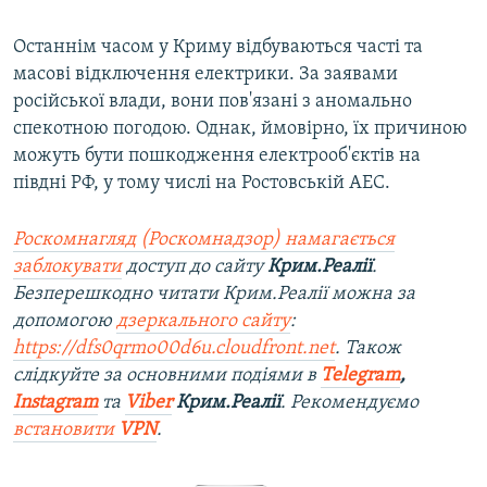
Останнім часом у Криму відбуваються часті та
масові відключення електрики. За заявами
російської влади, вони пов'язані з аномально
спекотною погодою. Однак, ймовірно, їх причиною
можуть бути пошкодження електрооб'єктів на
півдні РФ, у тому числі на Ростовській АЕС.
Роскомнагляд (Роскомнадзор) намагається
заблокувати
доступ до сайту
Крим.Реалії
.
Безперешкодно читати Крим.Реалії можна за
допомогою
дзеркального сайту
:
https://dfs0qrmo00d6u.cloudfront.net
. Також
слідкуйте за основними подіями в
Telegram
,
Instagram
та
Viber
Крим.Реалії
. Рекомендуємо
встановити
VPN
.