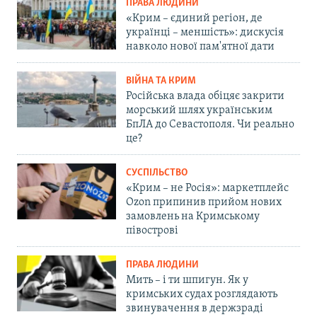
ПРАВА ЛЮДИНИ
«Крим – єдиний регіон, де
українці – меншість»: дискусія
навколо нової пам'ятної дати
ВІЙНА ТА КРИМ
Російська влада обіцяє закрити
морський шлях українським
БпЛА до Севастополя. Чи реально
це?
СУСПІЛЬСТВО
«Крим – не Росія»: маркетплейс
Ozon припинив прийом нових
замовлень на Кримському
півострові
ПРАВА ЛЮДИНИ
Мить – і ти шпигун. Як у
кримських судах розглядають
звинувачення в держзраді