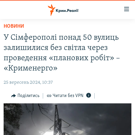
Доступність
посилання
Перейти
НОВИНИ
до
НОВИНИ
У Сімферополі понад 50 вулиць
основного
ВОДА.КРИМ
матеріалу
залишилися без світла через
ВІДЕО ТА ФОТО
Перейти
проведення «планових робіт» –
до
ПОЛІТИКА
«Крименерго»
основної
БЛОГИ
навігації
25 вересень 2024, 10:37
Перейти
ПОГЛЯД
до
Поділитись
Читати без VPN
ІНТЕРВ'Ю
пошуку
ВСЕ ЗА ДЕНЬ
СПЕЦПРОЕКТИ
ЯК ОБІЙТИ БЛОКУВАННЯ
ДЕПОРТАЦІЯ