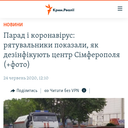
Доступність
посилання
Перейти
НОВИНИ
до
НОВИНИ
Парад і коронавірус:
основного
ВОДА.КРИМ
матеріалу
рятувальники показали, як
ВІДЕО ТА ФОТО
Перейти
дезінфікують центр Сімферополя
до
ПОЛІТИКА
(+фото)
основної
БЛОГИ
навігації
24 червень 2020, 12:10
Перейти
ПОГЛЯД
до
Поділитись
Читати без VPN
ІНТЕРВ'Ю
пошуку
ВСЕ ЗА ДЕНЬ
СПЕЦПРОЕКТИ
ЯК ОБІЙТИ БЛОКУВАННЯ
ДЕПОРТАЦІЯ