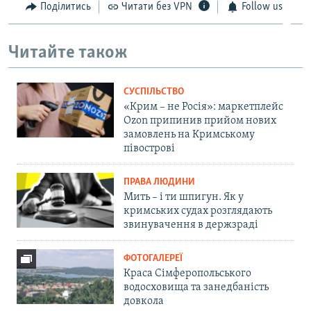
Поділитись
Читати без VPN
Follow us
Читайте також
СУСПІЛЬСТВО
«Крим – не Росія»: маркетплейс
Ozon припинив прийом нових
замовлень на Кримському
півострові
ПРАВА ЛЮДИНИ
Мить – і ти шпигун. Як у
кримських судах розглядають
звинувачення в держзраді
ФОТОГАЛЕРЕЇ
Краса Сімферопольського
водосховища та занедбаність
довкола