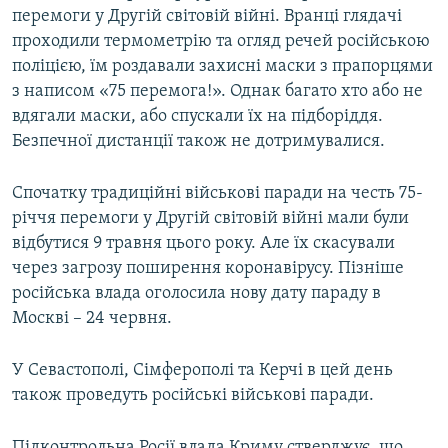
перемоги у Другій світовій війні. Вранці глядачі
проходили термометрію та огляд речей російською
поліцією, їм роздавали захисні маски з прапорцями
з написом «75 перемога!». Однак багато хто або не
вдягали маски, або спускали їх на підборіддя.
Безпечної дистанції також не дотримувалися.
Спочатку традиційні військові паради на честь 75-
річчя перемоги у Другій світовій війні мали були
відбутися 9 травня цього року. Але їх скасували
через загрозу поширення коронавірусу. Пізніше
російська влада оголосила нову дату параду в
Москві – 24 червня.
У Севастополі, Сімферополі та Керчі в цей день
також проведуть російські військові паради.
Підконтрольна Росії влада Криму стверджує, що