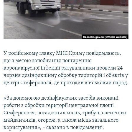
ВІДЕОУРОКИ «ELIFBE»
Русский
СВІДЧЕННЯ ОКУПАЦІЇ
Qırımtatar
УКРАЇНСЬКА ПРОБЛЕМА КРИМУ
ДОЛУЧАЙСЯ!
ІНФОГРАФІКА
У російському главку МНС Криму повідомляють,
що з метою запобігання поширенню
Усі сайти RFE/RL
коронавірусної інфекції рятувальники провели 24
червня дезінфекційну обробку територій і об'єктів у
центрі Сімферополя, де проходив військовий парад.
«За допомогою дезінфікуючих засобів виконані
роботи з обробки території центральної площі
Сімферополя, посадочних місць, трибун, сценічних
майданчиків, огорож, а також місць загального
користування», – сказано в повідомленні.