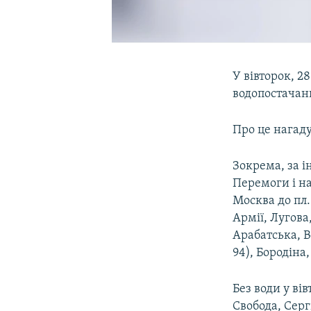
У вівторок, 2
водопостачанн
Про це нагаду
Зокрема, за і
Перемоги і на
Москва до пл.
Армії, Лугова
Арабатська, В
94), Бородіна
Без води у ві
Свобода, Серг