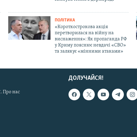
ПОЛІТИКА
«Короткострокова акція
перетворилася на війну на
виснаження»: Як пропаганда РФ
у Криму пояснює невдачі «СВО»
та залякує «мінними атаками»
ДОЛУЧАЙСЯ!
. Про нас