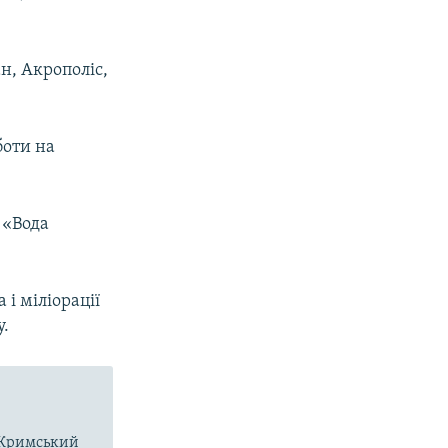
н, Акрополіс,
боти на
 «Вода
і міліорації
у.
о-Кримський