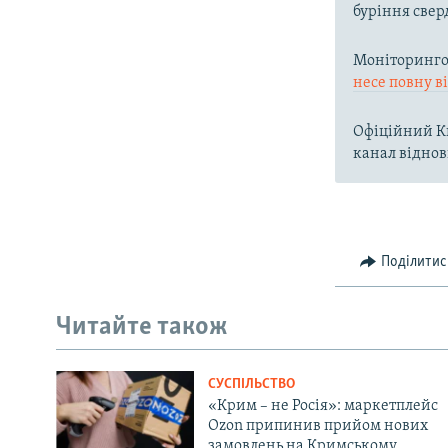
буріння свер
Моніторингов
несе повну в
Офіційний Ки
канал віднов
Поділитис
Читайте також
СУСПІЛЬСТВО
«Крим – не Росія»: маркетплейс
Ozon припинив прийом нових
замовлень на Кримському