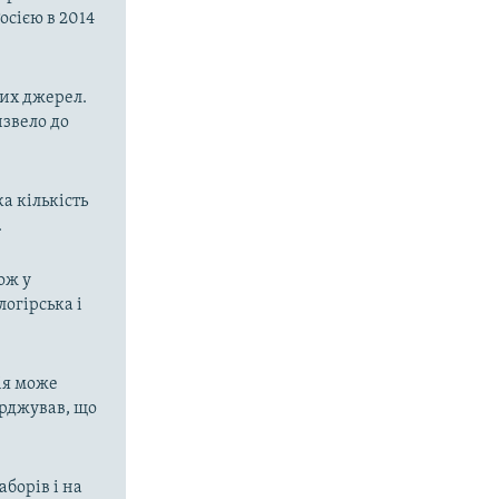
осією в 2014
них джерел.
извело до
а кількість
.
ож у
огірська і
ія може
ерджував, що
аборів і на