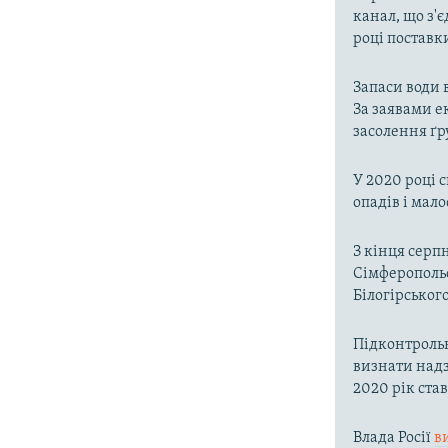
канал, що з'є
році поставк
Запаси води 
За заявами е
засолення ґр
У 2020 році 
опадів і мал
З кінця серп
Сімферопольс
Білогірськог
Підконтроль
визнати надз
2020 рік ста
Влада Росії
в