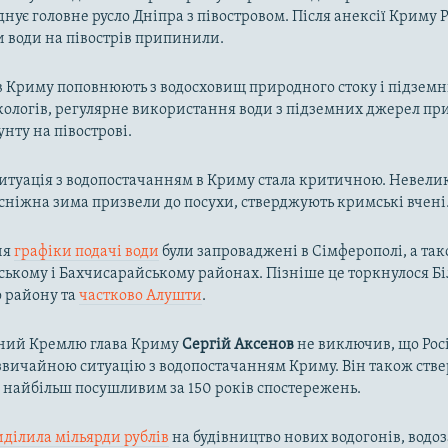
днує головне русло Дніпра з півостровом. Після анексії Криму Р
и води на півострів припинили.
в Криму поповнюють з водосховищ природного стоку і підзем
кологів, регулярне використання води з підземних джерел пр
унту на півострові.
ситуація з водопостачанням в Криму стала критичною. Невелик
осніжна зима призвели до посухи, стверджують кримські вчені
ня
графіки подачі води
були запроваджені в Сімферополі, а так
ькому і Бахчисарайському районах. Пізніше це торкнулося Біл
о району та
частково Алушти
.
ний Кремлю глава Криму
Сергій Аксенов
не виключив, що Рос
вичайною ситуацію з водопостачанням Криму. Він також ств
в найбільш посушливим за 150 років спостережень.
иділила мільярди рублів
на будівництво нових водогонів, водоз