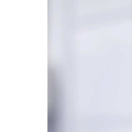
ВІДЕОУРОКИ «ELIFBE»
СВІДЧЕННЯ ОКУПАЦІЇ
УКРАЇНСЬКА ПРОБЛЕМА КРИМУ
ІНФОГРАФІКА