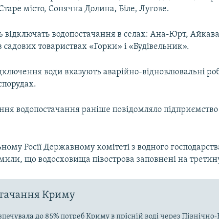
Старе місто, Сонячна Долина, Біле, Лугове.
ь відключать водопостачання в селах: Ана-Юрт, Айкава
в садових товариствах «Горки» і «Будівельник».
ключення води вказують аварійно-відновлювальні ро
спорудах.
ння водопостачання раніше повідомляло підприємство
ному Росії Державному комітеті з водного господарства 
мили, що водосховища півострова заповнені на третин
стачання Криму
зпечувала до 85% потреб Криму в прісній воді через Північн