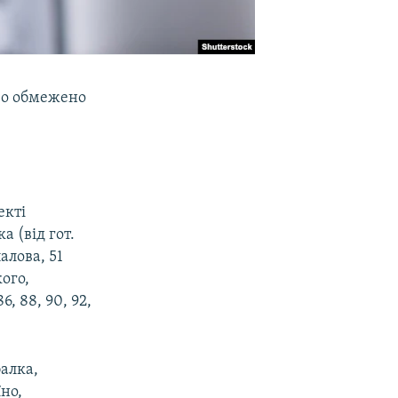
ово обмежено
екті
 (від гот.
алова, 51
ого,
, 88, 90, 92,
балка,
їно,