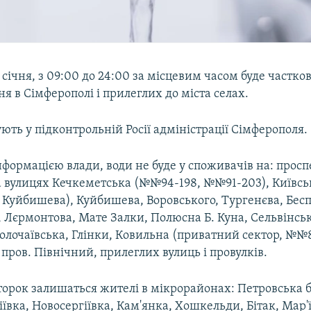
8 січня, з 09:00 до 24:00 за місцевим часом буде частк
я в Сімферополі і прилеглих до міста селах.
ють у підконтрольній Росії адміністрації Сімферополя.
нформацією влади, води не буде у споживачів на: просп
 вулицях Кечкеметська (№№94-198, №№91-203), Київська
 Куйбишева), Куйбишева, Воровського, Тургенєва, Бесп
, Лєрмонтова, Мате Залки, Полюсна Б. Куна, Сельвінськ
олочаївська, Глінки, Ковильна (приватний сектор, №№86
, пров. Північний, прилеглих вулиць і провулків.
второк залишаться жителі в мікрорайонах: Петровська 
іївка, Новосергіївка, Кам'янка, Хошкельди, Бітак, Мар'