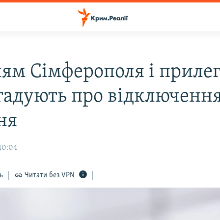
ям Сімферополя і приле
агадують про відключенн
ня
10:04
ь
Читати без VPN