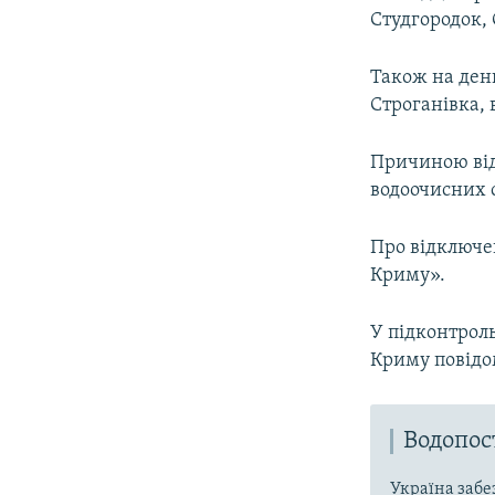
Студгородок, 
Також на ден
Строганівка, 
Причиною від
водоочисних 
Про відключе
Криму».
У підконтроль
Криму повідо
Водопо
Україна забе