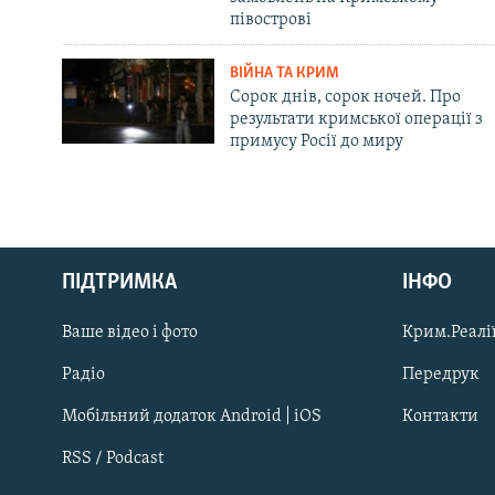
півострові
ВІЙНА ТА КРИМ
Сорок днів, сорок ночей. Про
результати кримської операції з
примусу Росії до миру
Русский
ПІДТРИМКА
ІНФО
Qırımtatar
Ваше відео і фото
Крим.Реалії
ДОЛУЧАЙСЯ!
Радіо
Передрук
Мобільний додаток Android | iOS
Контакти
RSS / Podcast
Усі сайти RFE/RL