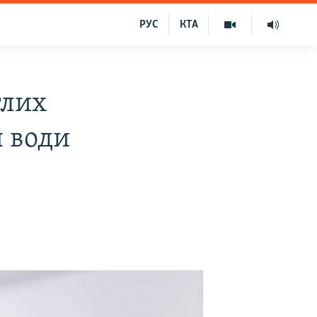
РУС
КТА
глих
я води