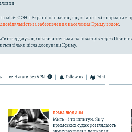
дловин.
а місія ООН в Україні наполягає, що, згідно з міжнародним п
ідповідальність за забезпечення населення Криму водою
.
їв стверджує, що постачання води на півострів через Півні
иться тільки після деокупації Криму.
ь
Читати без VPN
Follow us
Print
ПРАВА ЛЮДИНИ
Мить – і ти шпигун. Як у
кримських судах розглядають
звинувачення в держзраді