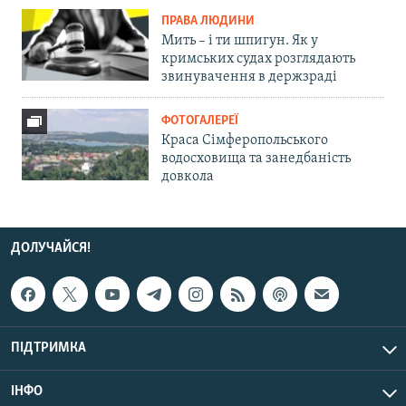
ПРАВА ЛЮДИНИ
Мить – і ти шпигун. Як у
кримських судах розглядають
звинувачення в держзраді
ФОТОГАЛЕРЕЇ
Краса Сімферопольського
водосховища та занедбаність
довкола
ДОЛУЧАЙСЯ!
ПІДТРИМКА
ІНФО