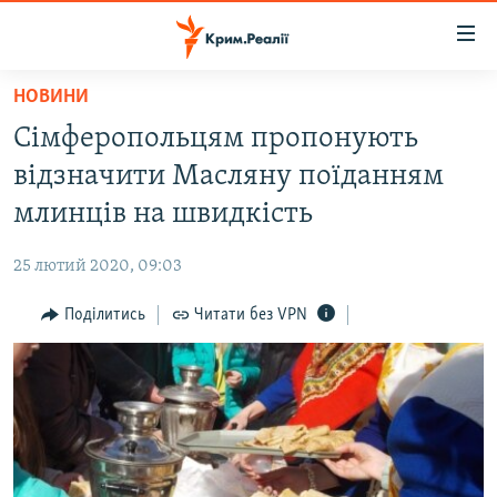
Доступність
посилання
Перейти
НОВИНИ
до
НОВИНИ
Сімферопольцям пропонують
основного
ВОДА.КРИМ
матеріалу
відзначити Масляну поїданням
ВІДЕО ТА ФОТО
Перейти
млинців на швидкість
до
ПОЛІТИКА
основної
25 лютий 2020, 09:03
БЛОГИ
навігації
Перейти
Поділитись
Читати без VPN
ПОГЛЯД
до
ІНТЕРВ'Ю
пошуку
ВСЕ ЗА ДЕНЬ
СПЕЦПРОЕКТИ
ЯК ОБІЙТИ БЛОКУВАННЯ
ДЕПОРТАЦІЯ