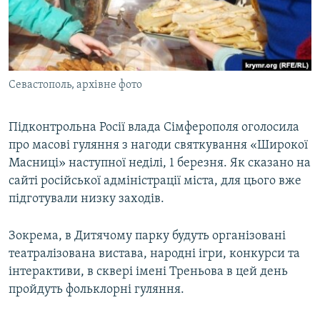
ВІДЕОУРОКИ «ELIFBE»
Русский
СВІДЧЕННЯ ОКУПАЦІЇ
Qırımtatar
УКРАЇНСЬКА ПРОБЛЕМА КРИМУ
Севастополь, архівне фото
ДОЛУЧАЙСЯ!
ІНФОГРАФІКА
Підконтрольна Росії влада Сімферополя оголосила
про масові гуляння з нагоди святкування «Широкої
Усі сайти RFE/RL
Масниці» наступної неділі, 1 березня. Як сказано на
сайті російської адміністрації міста, для цього вже
підготували низку заходів.
Зокрема, в Дитячому парку будуть організовані
театралізована вистава, народні ігри, конкурси та
інтерактиви, в сквері імені Треньова в цей день
пройдуть фольклорні гуляння.