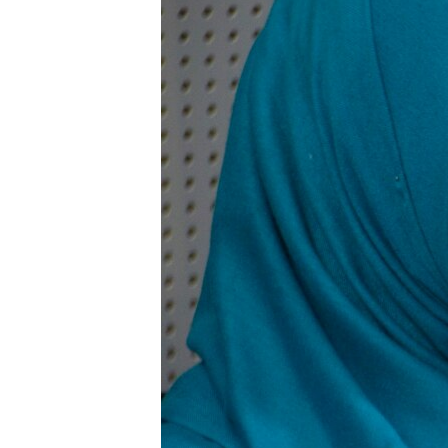
ВІДЕОУРОКИ «ELIFBE»
СВІДЧЕННЯ ОКУПАЦІЇ
УКРАЇНСЬКА ПРОБЛЕМА КРИМУ
ІНФОГРАФІКА