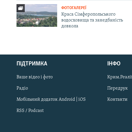
ФОТОГАЛЕРЕЇ
Краса Сімферопольського
водосховища та занедбаність
довкола
Русский
ПІДТРИМКА
ІНФО
Qırımtatar
Ваше відео і фото
Крим.Реалії
ДОЛУЧАЙСЯ!
Радіо
Передрук
Мобільний додаток Android | iOS
Контакти
RSS / Podcast
Усі сайти RFE/RL