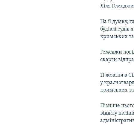
Ліля Гемеджи
На її думку, т
будівлі судів
кримських та
Гемеджи повід
скарги відпра
11 жовтня в С
у красногвард
кримських та
Пізніше цьог
відділу полі
адміністрати