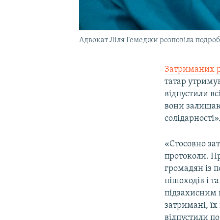
Адвокат Ліля Гемеджи розповіла подроб
Затриманих ро
татар утримув
відпустили вс
вони залишаю
солідарності»
«Стосовно зат
протоколи. Пр
громадян із 
пішоходів і т
підзахисним н
затримані, їх
відпустили по