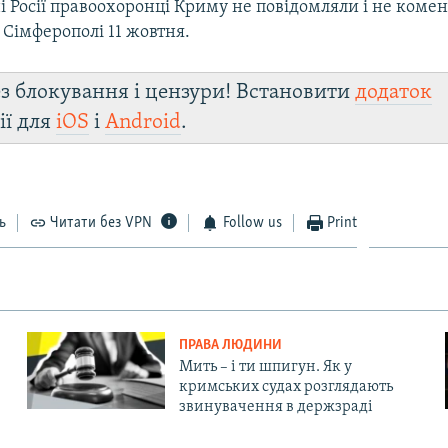
 Росії правоохоронці Криму не повідомляли і не комен
Сімферополі 11 жовтня.
з блокування і цензури! Встановити
додаток
ії для
iOS
і
Android
.
ь
Читати без VPN
Follow us
Print
ПРАВА ЛЮДИНИ
Мить – і ти шпигун. Як у
кримських судах розглядають
звинувачення в держзраді