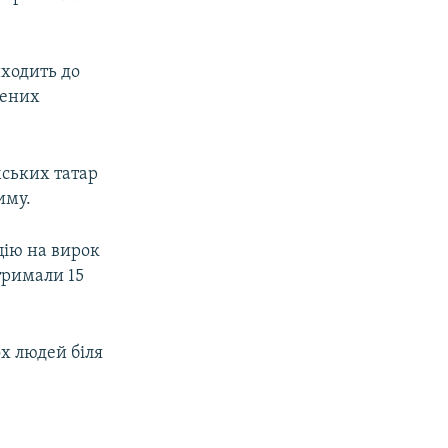
риходить до
жених
мських татар
иму.
цію на вирок
атримали 15
х людей біля