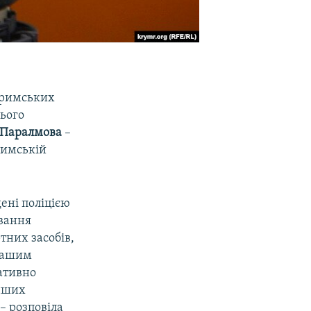
кримських
цього
 Паралмова
–
римській
ені поліцією
ування
тних засобів,
 нашим
ративно
інших
 – розповіла