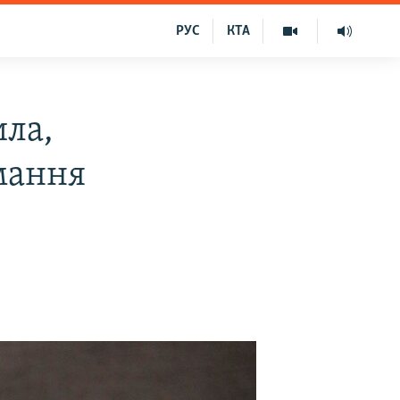
РУС
КТА
ила,
мання