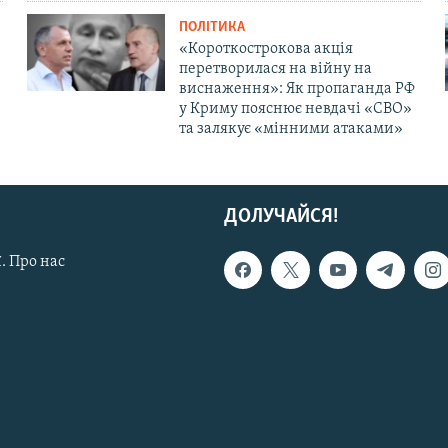
ПОЛІТИКА
«Короткострокова акція
перетворилася на війну на
виснаження»: Як пропаганда РФ
у Криму пояснює невдачі «СВО»
та залякує «мінними атаками»
ДОЛУЧАЙСЯ!
. Про нас