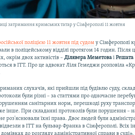
иці затримання кримських татар у Сімферополі 11 жовтня
сійської поліцією 11 жовтня під судом
у Сімферополі 
али в поліцейському відділі протягом 14 годин. Після 
іх, окрім двох активістів –
Ділявера Меметова
і
Решата
ться в ІТТ. Про це адвокат Ліля Гемеджи розповіла «К
.
риманих слухачів, які прийшли під будівлю суду, склад
отоколи були різні – за статтями про одночасне переб
порушенням санітарних норм, перешкоді руху транспор
аке інше. При складанні протоколів були порушення –
е роз'яснювали їхні права. Двоє людей були адмініст
 відвезли в ІТТ на бульвар Франка в Сімферополі. Всіх 
 домівках до розгляду адміністративної справи в суді»,