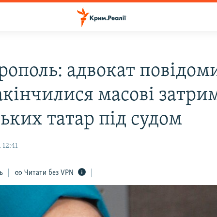
рополь: адвокат повідом
акінчилися масові затри
ьких татар під судом
 12:41
ь
Читати без VPN