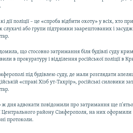
.
акі дії поліції – це «спроба відбити охоту» у всіх, хто п
 як слухачі або групи підтримки заарештованих і засуд
тар.
омила, що стосовно затримання біля будівлі суду кри
вили в прокуратуру і відділення російської поліції в Кр
імферополі під будівлею суду, де мали розглядати апеля
ійській «справі Хізб ут-Тахрір», російські силовики з
тар.
о ж дня адвокати повідомили про затримання ще п'ятьо
ції Центрального району Сімферополя, на них оформили
вні протоколи.