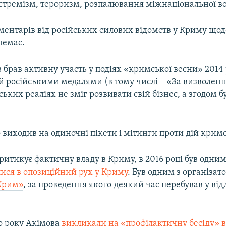
кстремізм, тероризм, розпалювання міжнаціональної в
ментарів від російських силових відомств у Криму щод
немає.
 брав активну участь у подіях «кримської весни» 2014 
 російськими медалями (в тому числі – «За визволен
ських реаліях не зміг розвивати свій бізнес, а згодом 
виходив на одиночні пікети і мітинги проти дій кримс
ритикує фактичну владу в Криму, в 2016 році був одним 
лися в опозиційний рух у Криму
. Був одним з організат
Крим»
, за проведення якого деякий час перебував у від
го року Акімова
викликали на «профілактичну бесіду» в