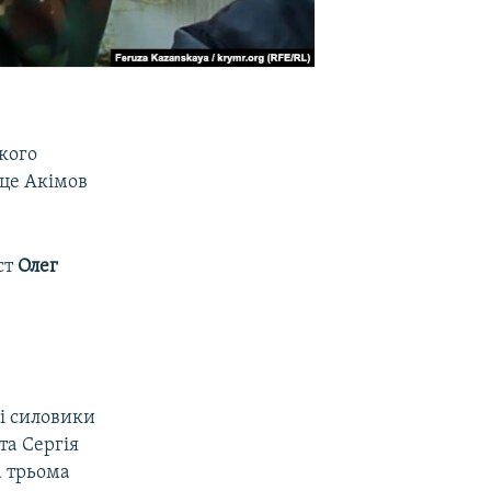
кого
 це Акімов
ст
Олег
кі силовики
та Сергія
а трьома