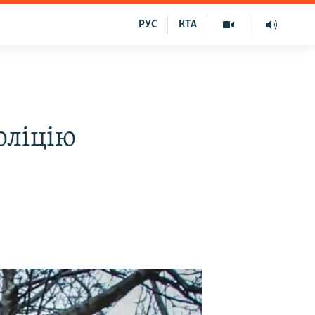
РУС
КТА
оліцію