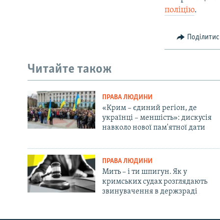
поліцію
.
Поділитис
Читайте також
ПРАВА ЛЮДИНИ
«Крим – єдиний регіон, де
українці – меншість»: дискусія
навколо нової пам'ятної дати
ПРАВА ЛЮДИНИ
Мить – і ти шпигун. Як у
кримських судах розглядають
звинувачення в держзраді
Русский