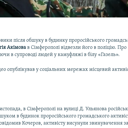
овики після обшуку в будинку проросійського громадсь
гія Акімова
в Сімферополі відвезли його в поліцію. Про
ючи в супроводі людей у камуфляжі в білу «Газель».
део опублікував у соціальних мережах місцевий активі
листопада, в Сімферополі на вулиці Д. Ульянова російсь
шуком в будинок проросійського громадського активіс
овідомив Кочеров, активісту висунули звинувачення з