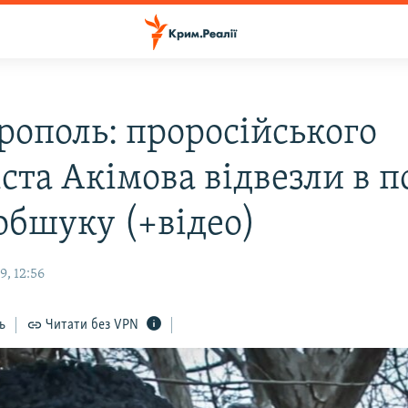
рополь: проросійського
ста Акімова відвезли в п
обшуку (+відео)
, 12:56
ь
Читати без VPN