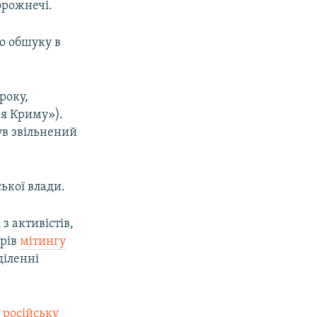
орожнечі.
о обшуку в
року,
ня Криму»).
був звільнений
ької влади.
з активістів,
орів
мітингу
діленні
 російську