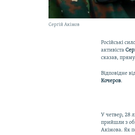
Сергій Акімов
Російські сил
активіста
Сер
сказав, пряму
Відповідне ві
Кочеров
.
У четвер, 28 
прийшли з об
Акімова. Як п