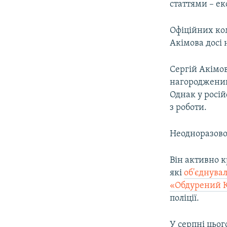
статтями – е
Офіційних ко
Акімова досі 
Сергій Акімов
нагороджений
Однак у росій
з роботи.
Неодноразово 
Він активно к
які
об'єднува
«Обдурений 
поліції.
У серпні цьо