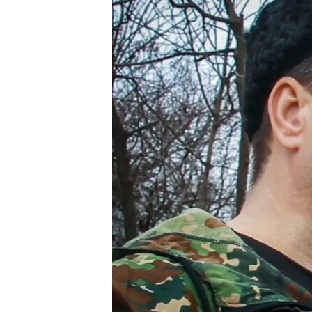
ВІДЕОУРОКИ «ELIFBE»
СВІДЧЕННЯ ОКУПАЦІЇ
УКРАЇНСЬКА ПРОБЛЕМА КРИМУ
ІНФОГРАФІКА