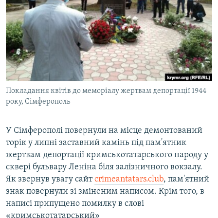
ВІДЕОУРОКИ «ELIFBE»
Русский
СВІДЧЕННЯ ОКУПАЦІЇ
Qırımtatar
УКРАЇНСЬКА ПРОБЛЕМА КРИМУ
ДОЛУЧАЙСЯ!
ІНФОГРАФІКА
Покладання квітів до меморіалу жертвам депортації 1944
року, Сімферополь
Усі сайти RFE/RL
У Сімферополі повернули на місце демонтований
торік у липні заставний камінь під пам'ятник
жертвам депортації кримськотатарського народу у
сквері бульвару Леніна біля залізничного вокзалу.
Як звернув увагу сайт
crimeantatars.club
, пам'ятний
знак повернули зі зміненим написом. Крім того, в
написі припущено помилку в слові
«кримськотатарський»