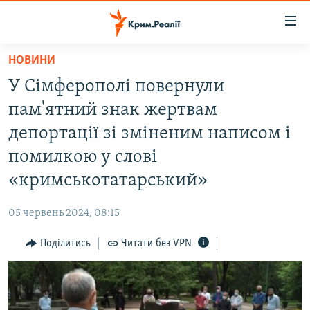
Доступність
посилання
Перейти
НОВИНИ
до
НОВИНИ
У Сімферополі повернули
основного
ВОДА.КРИМ
матеріалу
пам'ятний знак жертвам
ВІДЕО ТА ФОТО
Перейти
депортації зі зміненим написом і
до
ПОЛІТИКА
помилкою у слові
основної
БЛОГИ
навігації
«кримськотатарський»
Перейти
ПОГЛЯД
до
05 червень 2024, 08:15
ІНТЕРВ'Ю
пошуку
Поділитись
Читати без VPN
ВСЕ ЗА ДЕНЬ
СПЕЦПРОЕКТИ
ЯК ОБІЙТИ БЛОКУВАННЯ
ДЕПОРТАЦІЯ