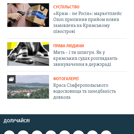
СУСПІЛЬСТВО
«Крим – не Росія»: маркетплейс
Ozon припинив прийом нових
замовлень на Кримському
півострові
ПРАВА ЛЮДИНИ
Мить – і ти шпигун. Як у
кримських судах розглядають
звинувачення в держзраді
ФОТОГАЛЕРЕЇ
Краса Сімферопольського
водосховища та занедбаність
довкола
ДОЛУЧАЙСЯ!