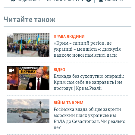
Поділитись
Читати без VPN
Follow us
Читайте також
ПРАВА ЛЮДИНИ
«Крим – єдиний регіон, де
українці – меншість»: дискусія
навколо нової пам'ятної дати
ВІДЕО
Блокада без сухопутної операції:
Крим сам себе не заправить і не
прогодує | Крим.Реалії
ВІЙНА ТА КРИМ
Російська влада обіцяє закрити
морський шлях українським
БпЛА до Севастополя. Чи реально
це?