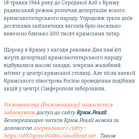
18 травня 1944 року до Середньої Азії з Криму
радянський режим розпочав депортацію всього
кримськотатарського народу. Упродовж трьох днів
десятками залізничних вагонів було насильно
вивезено близько 200 тисяч кримських татар.
Щороку в Криму з нагоди роковин Дня пам'яті
жертв депортації кримськотатарського народу
відбувалися масові заходи, зокрема жалобний
мітинг у центрі кримської столиці. Але після анексії
Кримського півострова Росією проведення подібних
акцій у центрі Сімферополя заборонили.
Роскомнагляд (Роскомнадзор) намагається
заблокувати
доступ до сайту
Крим.Реалії
.
Безперешкодно читати Крим.Реалії можна за
допомогою
дзеркального сайту
:
https://dfs0qrmo00d6u.cloudfront.net
. Також