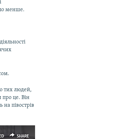
і
ало менше.
діяльності
тячих
сом.
о тих людей,
 про це. Він
 на півострів
ED
SHARE