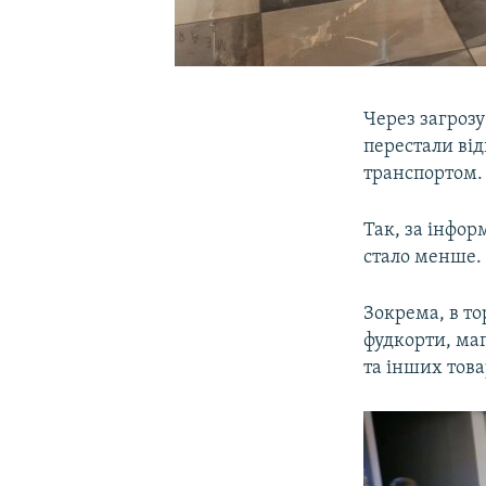
Через загроз
перестали від
транспортом.
Так, за інфо
стало менше.
Зокрема, в т
фудкорти, маг
та інших това