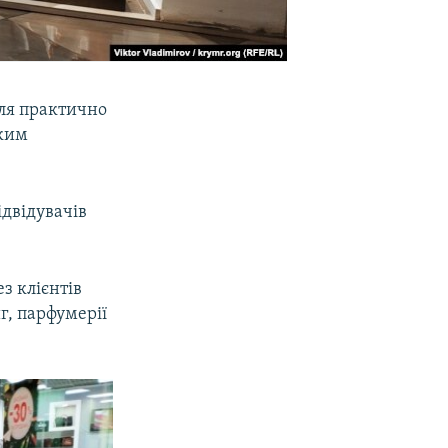
оля практично
ьким
ідвідувачів
з клієнтів
г, парфумерії