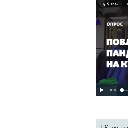
by
Крим.Реал
0:00