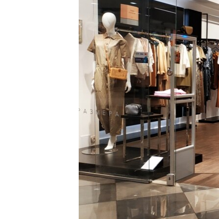
ВІДЕОУРОКИ «ELIFBE»
СВІДЧЕННЯ ОКУПАЦІЇ
УКРАЇНСЬКА ПРОБЛЕМА КРИМУ
ІНФОГРАФІКА