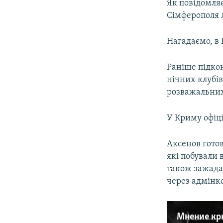
Як повідомля
Сімферополя 
Нагадаємо, в 
Раніше підко
нічних клубів
розважальних 
У Криму офіц
Аксенов гото
які побували 
також зажада
через адмінк