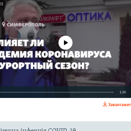
ії
No media source currently available
1:24
Завантажит
EMBED