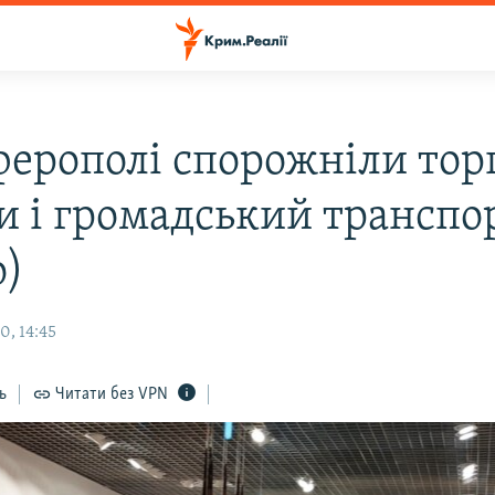
ферополі спорожніли тор
и і громадський транспо
о)
0, 14:45
ь
Читати без VPN