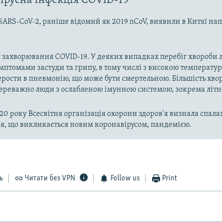
ірусна інфекція COVID-19
Auto
270p
360p
404p
SARS-CoV-2, раніше відомий як 2019 nCoV, виявили в Китаї на
1080p
 захворювання COVID-19. У деяких випадках перебіг хвороби л
имптомами застуди та грипу, в тому числі з високою температу
рости в пневмонію, що може бути смертельною. Більшість хво
реважно люди з ослабленою імунною системою, зокрема літн
020 року Всесвітня організація охорони здоров'я визнала спала
, що викликається новим коронавірусом, пандемією.
ь
Читати без VPN
Follow us
Print