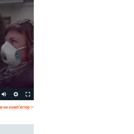
Auto
270p
и на комп'ютер
SHARE
360p
404p