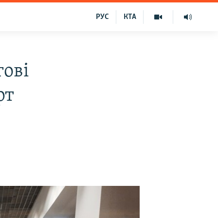
РУС
КТА
гові
рт