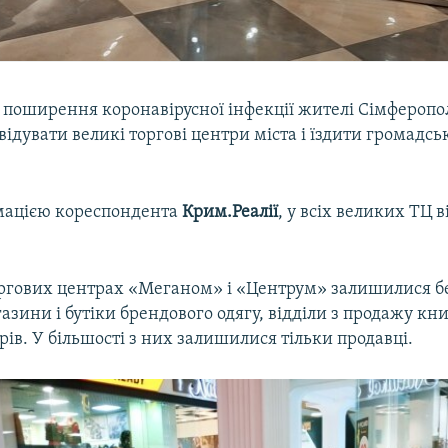
у поширення коронавірусної інфекції жителі Сімфероп
відувати великі торгові центри міста і їздити громадс
рмацією кореспондента
Крим.Реалії
, у всіх великих ТЦ в
оргових центрах «Меганом» і «Центрум» залишилися бе
азини і бутіки брендового одягу, відділи з продажу кни
рів. У більшості з них залишилися тільки продавці.