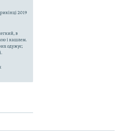
1080p
прикінці 2019
px
width
егкий, в
рою і кашлем.
рих одужує;
і.
х