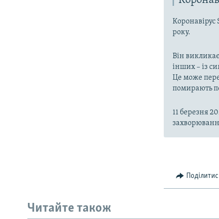
Коронав
Коронавірус 
року.
Він викликає
інших – із с
Це може пере
помирають пе
11 березня 2
захворювання
Поділитис
Читайте також