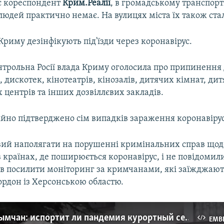
є кореспондент
Крим.Реалії
, в громадському транспорт
людей практично немає. На вулицях міста їх також ст
Криму дезінфікують під'їзди через коронавірус.
нтрольна Росії влада Криму оголосила про припинення 
, дискотек, кінотеатрів, кінозалів, дитячих кімнат, ди
центрів та інших дозвіллєвих закладів.
ійно підтверджено сім випадків зараження коронавіру
вий наполягати на порушенні кримінальних справ щод
в країнах, де поширюється коронавірус, і не повідомили
в посилити моніторинг за кримчанами, які заїжджають
ордон із Херсонською областю.
Мнение крымчан: испортит ли пандемия курортный сезон? (видео)
EMB