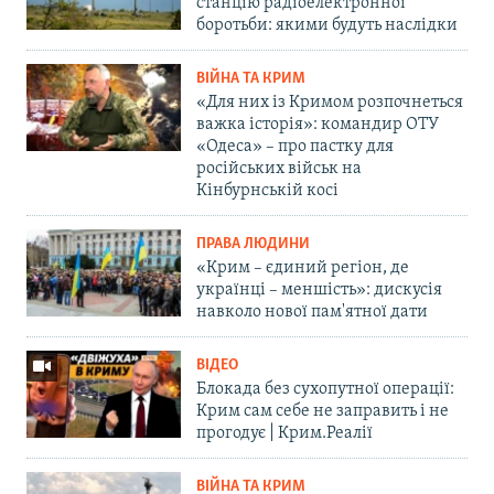
станцію радіоелектронної
боротьби: якими будуть наслідки
ВІЙНА ТА КРИМ
«Для них із Кримом розпочнеться
важка історія»: командир ОТУ
«Одеса» – про пастку для
російських військ на
Кінбурнській косі
ПРАВА ЛЮДИНИ
«Крим – єдиний регіон, де
українці – меншість»: дискусія
навколо нової пам'ятної дати
ВІДЕО
Блокада без сухопутної операції:
Крим сам себе не заправить і не
прогодує | Крим.Реалії
ВІЙНА ТА КРИМ