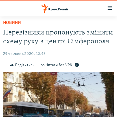
Доступність
посилання
Перейти
НОВИНИ
до
НОВИНИ
Перевізники пропонують змінити
основного
ВОДА.КРИМ
матеріалу
схему руху в центрі Сімферополя
ВІДЕО ТА ФОТО
Перейти
до
29 червень 2020, 20:45
ПОЛІТИКА
основної
БЛОГИ
Поділитись
Читати без VPN
навігації
Перейти
ПОГЛЯД
до
ІНТЕРВ'Ю
пошуку
ВСЕ ЗА ДЕНЬ
СПЕЦПРОЕКТИ
ЯК ОБІЙТИ БЛОКУВАННЯ
ДЕПОРТАЦІЯ