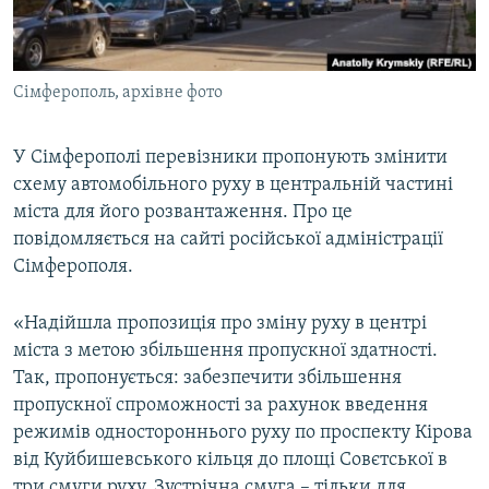
ВІДЕОУРОКИ «ELIFBE»
Русский
СВІДЧЕННЯ ОКУПАЦІЇ
Qırımtatar
Сімферополь, архівне фото
УКРАЇНСЬКА ПРОБЛЕМА КРИМУ
ДОЛУЧАЙСЯ!
ІНФОГРАФІКА
У Сімферополі перевізники пропонують змінити
схему автомобільного руху в центральній частині
міста для його розвантаження. Про це
Усі сайти RFE/RL
повідомляється на сайті російської адміністрації
Сімферополя.
«Надійшла пропозиція про зміну руху в центрі
міста з метою збільшення пропускної здатності.
Так, пропонується: забезпечити збільшення
пропускної спроможності за рахунок введення
режимів одностороннього руху по проспекту Кірова
від Куйбишевського кільця до площі Совєтської в
три смуги руху. Зустрічна смуга – тільки для