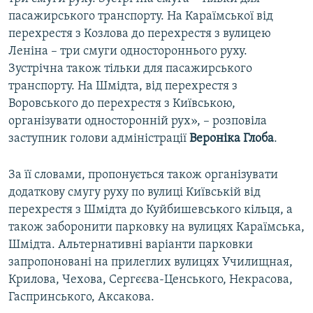
пасажирського транспорту. На Караїмської від
перехрестя з Козлова до перехрестя з вулицею
Леніна – три смуги одностороннього руху.
Зустрічна також тільки для пасажирського
транспорту. На Шмідта, від перехрестя з
Воровського до перехрестя з Київською,
організувати односторонній рух», – розповіла
заступник голови адміністрації
Вероніка Глоба
.
За її словами, пропонується також організувати
додаткову смугу руху по вулиці Київській від
перехрестя з Шмідта до Куйбишевського кільця, а
також заборонити парковку на вулицях Караїмська,
Шмідта. Альтернативні варіанти парковки
запропоновані на прилеглих вулицях Училищная,
Крилова, Чехова, Сергєєва-Ценського, Некрасова,
Гаспринського, Аксакова.