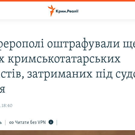
ферополі оштрафували щ
ох кримськотатарських
стів, затриманих під суд
я
 18:40
ь
Читати без VPN