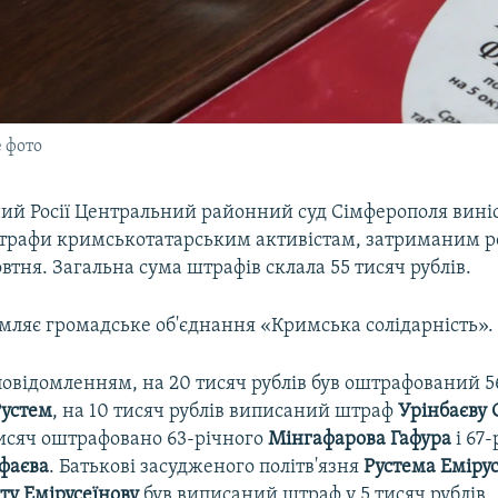
 фото
ий Росії Центральний районний суд Сімферополя виніс
трафи кримськотатарським активістам, затриманим ро
овтня. Загальна сума штрафів склала 55 тисяч рублів.
омляє громадське об'єднання «Кримська солідарність».
 повідомленням, на 20 тисяч рублів був оштрафований 
Рустем
, на 10 тисяч рублів виписаний штраф
Урінбаєву
тисяч оштрафовано 63-річного
Мінгафарова Гафура
і 67-
фаєва
. Батькові засудженого політв'язня
Рустема Еміру
ту Емірусеїнову
був виписаний штраф у 5 тисяч рублів.