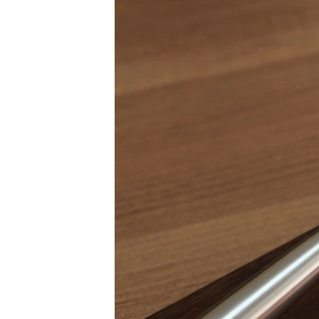
ВІДЕОУРОКИ «ELIFBE»
СВІДЧЕННЯ ОКУПАЦІЇ
УКРАЇНСЬКА ПРОБЛЕМА КРИМУ
ІНФОГРАФІКА