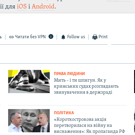
ії для
iOS
і
Android
.
ь
Читати без VPN
Follow us
Print
ПРАВА ЛЮДИНИ
Мить – і ти шпигун. Як у
кримських судах розглядають
звинувачення в держзраді
ПОЛІТИКА
«Короткострокова акція
перетворилася на війну на
виснаження»: Як пропаганда РФ