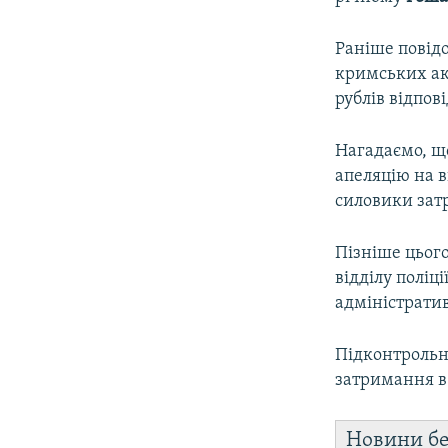
Раніше повід
кримських ак
рублів відпові
Нагадаємо, що
апеляцію на в
силовики зат
Пізніше цьог
відділу полі
адміністрати
Підконтрольні
затримання в 
Новини бе