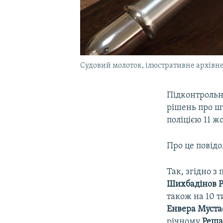
Судовий молоток, ілюстративне архівне
Підконтрольн
рішень про ш
поліцією 11 ж
Про це повід
Так, згідно з
Шихбадінов 
також на 10 
Енвера Муста
річному
Реша