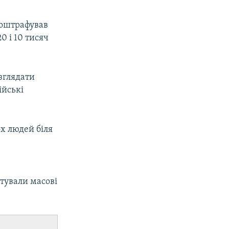
 оштрафував
0 і 10 тисяч
озглядати
ійські
х людей біля
тували масові