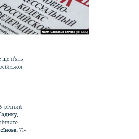
 ще п'ять
сійської
56-річний
 Садику
,
річного
сеїнова
, 71-