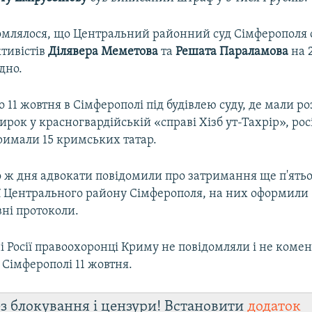
омлялося, що Центральний районний суд Сімферополя
тивістів
Ділявера Меметова
та
Решата Параламова
на 2
дно.
 11 жовтня в Сімферополі під будівлею суду, де мали р
ирок у красногвардійській «справі Хізб ут-Тахрір», рос
римали 15 кримських татар.
о ж дня адвокати повідомили про затримання ще п'ятьо
ції Центрального району Сімферополя, на них оформили
вні протоколи.
 Росії правоохоронці Криму не повідомляли і не комен
Сімферополі 11 жовтня.
з блокування і цензури! Встановити
додаток