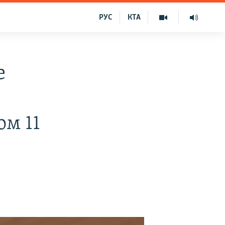
РУС
КТА
е
ом 11