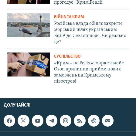
прогодує | Крим.Реалії
ВІЙНА ТА КРИМ
Російська влада обіцяє закрити
морський шлях українським
БпЛА до Севастополя. Чи реально
це?
СУСПІЛЬСТВО
«Крим – не Росія»: маркетплейс
Ozon припинив прийом нових
замовлень на Кримському
півострові
ДОЛУЧАЙСЯ!