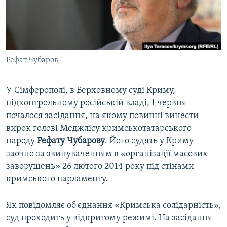
ВІДЕОУРОКИ «ELIFBE»
Русский
СВІДЧЕННЯ ОКУПАЦІЇ
Qırımtatar
УКРАЇНСЬКА ПРОБЛЕМА КРИМУ
Рефат Чубаров
ДОЛУЧАЙСЯ!
ІНФОГРАФІКА
У Сімферополі, в Верховному суді Криму,
підконтрольному російській владі, 1 червня
Усі сайти RFE/RL
почалося засідання, на якому повинні винести
вирок голові Меджлісу кримськотатарського
народу
Рефату Чубарову
. Його судять у Криму
заочно за звинуваченням в «організації масових
заворушень» 26 лютого 2014 року під стінами
кримського парламенту.
Як повідомляє об'єднання «Кримська солідарність»,
суд проходить у відкритому режимі. На засідання