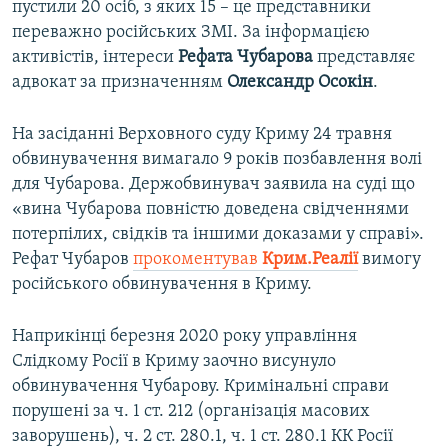
пустили 20 осіб, з яких 15 – це представники
переважно російських ЗМІ. За інформацією
активістів, інтереси
Рефата Чубарова
представляє
адвокат за призначенням
Олександр Осокін
.
На засіданні Верховного суду Криму 24 травня
обвинувачення вимагало 9 років позбавлення волі
для Чубарова. Держобвинувач заявила на суді що
«вина Чубарова повністю доведена свідченнями
потерпілих, свідків та іншими доказами у справі».
Рефат Чубаров
прокоментував
Крим.Реалії
вимогу
російського обвинувачення в Криму.
Наприкінці березня 2020 року управління
Слідкому Росії в Криму заочно висунуло
обвинувачення Чубарову. Кримінальні справи
порушені за ч. 1 ст. 212 (організація масових
заворушень), ч. 2 ст. 280.1, ч. 1 ст. 280.1 КК Росії