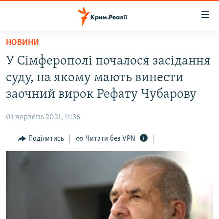
Доступність
посилання
Перейти
НОВИНИ
до
НОВИНИ
У Сімферополі почалося засідання
основного
ВОДА.КРИМ
матеріалу
суду, на якому мають винести
ВІДЕО ТА ФОТО
Перейти
заочний вирок Рефату Чубарову
до
ПОЛІТИКА
основної
01 червень 2021, 11:36
БЛОГИ
навігації
Перейти
Поділитись
Читати без VPN
ПОГЛЯД
до
ІНТЕРВ'Ю
пошуку
ВСЕ ЗА ДЕНЬ
СПЕЦПРОЕКТИ
ЯК ОБІЙТИ БЛОКУВАННЯ
ДЕПОРТАЦІЯ