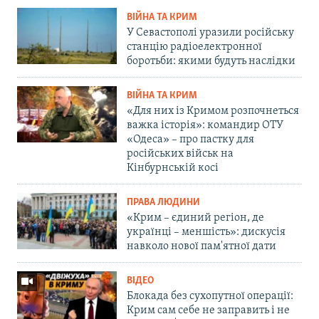
ВІЙНА ТА КРИМ
У Севастополі уразили російську
станцію радіоелектронної
боротьби: якими будуть наслідки
ВІЙНА ТА КРИМ
«Для них із Кримом розпочнеться
важка історія»: командир ОТУ
«Одеса» – про пастку для
російських військ на
Кінбурнській косі
ПРАВА ЛЮДИНИ
«Крим – єдиний регіон, де
українці – меншість»: дискусія
навколо нової пам'ятної дати
ВІДЕО
Блокада без сухопутної операції:
Крим сам себе не заправить і не