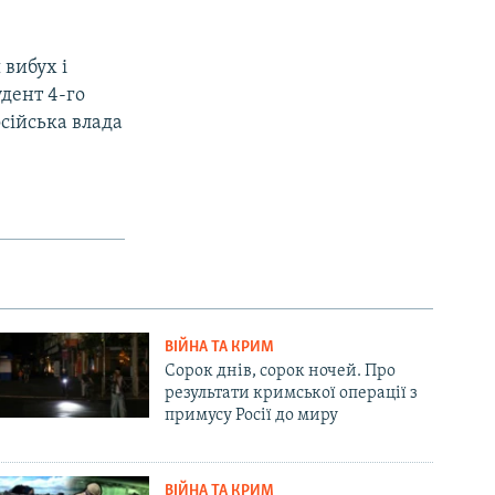
 вибух і
удент 4-го
осійська влада
ВІЙНА ТА КРИМ
Сорок днів, сорок ночей. Про
результати кримської операції з
примусу Росії до миру
ВІЙНА ТА КРИМ