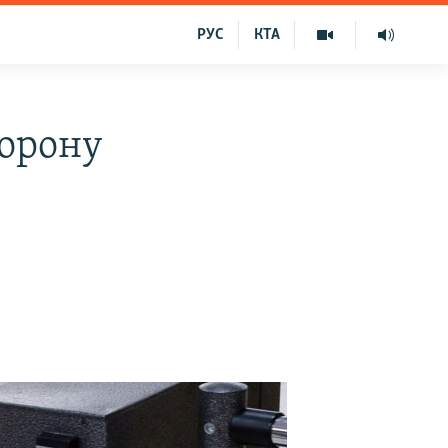
РУС
КТА
хорону