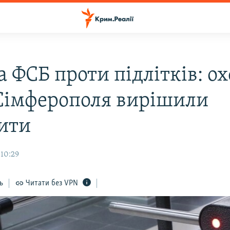
а ФСБ проти підлітків: о
Сімферополя вирішили
ити
10:29
ь
Читати без VPN