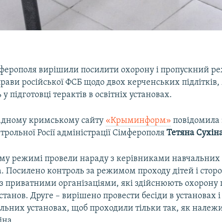
ферополя вирішили посилити охорону і пропускний ре
рави російської ФСБ щодо двох керченських підлітків,
у підготовці терактів в освітніх установах.
адному кримському сайту
«Крыминформ»
повідомила 
трольної Росії адміністрації Сімферополя
Тетяна Сухін
му режимі провели нараду з керівниками навчальних 
. Посилено контроль за режимом проходу дітей і сторо
з приватними організаціями, які здійснюють охорону 
танов. Друге – вирішено провести бесіди в установах і
льних установах, щоб проходили тільки так, як належи
іна.