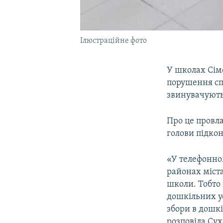
Ілюстраційне фото
У школах Сім
порушення сп
звинувачують 
Про це провл
голови підкон
«У телефонно
районах міста
школи. Тобто 
дошкільних ус
збори в дошкі
розповіла Сух