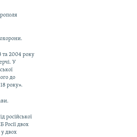
ерополя
 охорони.
 та 2004 року
ерчі. У
ської
ого до
18 року».
ави.
д російської
 Росії двох
 у двох