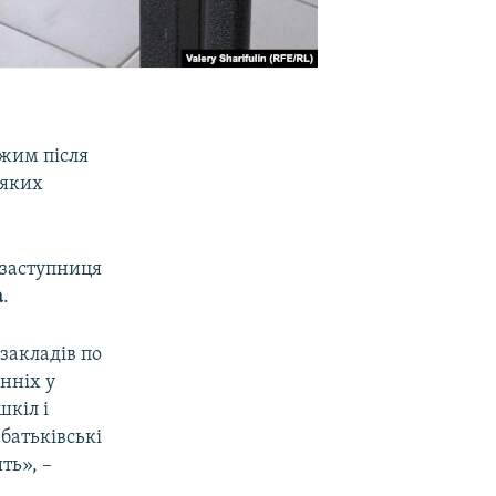
жим після
 яких
заступниця
а
.
закладів по
нніх у
шкіл і
 батьківські
ть», –