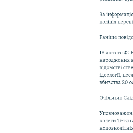
За інформаці
поліція переві
Раніше повідо
18 лютого ФСБ
народження в 
відомстві ст
ідеології, по
вбивства 20 о
Очільник Слід
Уповноважена
колеги Тетян
неповнолітніх