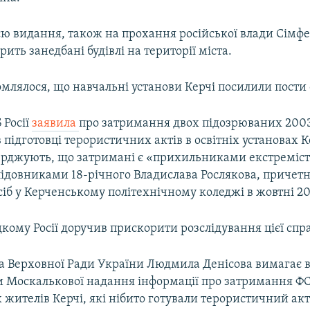
єю видання, також на прохання російської влади Сімф
рить занедбані будівлі на території міста.
млялося, що навчальні установи Керчі посилили пости
 Росії
заявила
про затримання двох підозрюваних 2003
підготовці терористичних актів в освітніх установах К
верджують, що затримані є «прихильниками екстреміст
слідовниками 18-річного Владислава Рослякова, причетн
сіб у Керченському політехнічному коледжі в жовтні 20
кому Росії доручив прискорити розслідування цієї спр
 Верховної Ради України Людмила Денісова вимагає ві
и Москалькової надання інформації про затримання ФСБ
 жителів Керчі, які нібито готували терористичний акт