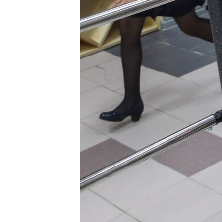
ВІДЕОУРОКИ «ELIFBE»
СВІДЧЕННЯ ОКУПАЦІЇ
УКРАЇНСЬКА ПРОБЛЕМА КРИМУ
ІНФОГРАФІКА