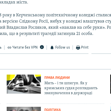
акладах міста.
8 року в Керченському політехнічному коледжі сталися
а версією Слідкому Росії, вибух у коледжі влаштував ст
ний Владислав Росляков, який «наклав на себе руки». Р
ла, що в результаті трагедії загинула 21 особа.
ь
Читати без VPN
Follow us
Print
ПРАВА ЛЮДИНИ
Мить – і ти шпигун. Як у
кримських судах розглядають
звинувачення в держзраді
ПОЛІТИКА