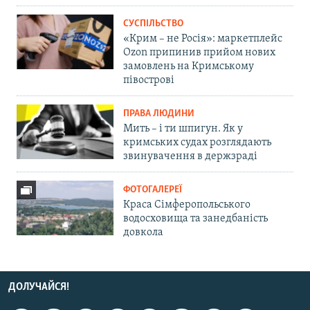
СУСПІЛЬСТВО
«Крим – не Росія»: маркетплейс
Ozon припинив прийом нових
замовлень на Кримському
півострові
ПРАВА ЛЮДИНИ
Мить – і ти шпигун. Як у
кримських судах розглядають
звинувачення в держзраді
ФОТОГАЛЕРЕЇ
Краса Сімферопольського
водосховища та занедбаність
довкола
ДОЛУЧАЙСЯ!