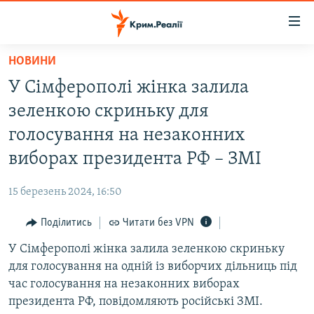
Доступність
посилання
Перейти
НОВИНИ
до
НОВИНИ
У Сімферополі жінка залила
основного
ВОДА.КРИМ
матеріалу
зеленкою скриньку для
ВІДЕО ТА ФОТО
Перейти
голосування на незаконних
до
ПОЛІТИКА
виборах президента РФ – ЗМІ
основної
БЛОГИ
навігації
15 березень 2024, 16:50
Перейти
ПОГЛЯД
до
Поділитись
Читати без VPN
ІНТЕРВ'Ю
пошуку
У Сімферополі жінка залила зеленкою скриньку
ВСЕ ЗА ДЕНЬ
для голосування на одній із виборчих дільниць під
СПЕЦПРОЕКТИ
час голосування на незаконних виборах
президента РФ, повідомляють російські ЗМІ.
ЯК ОБІЙТИ БЛОКУВАННЯ
ДЕПОРТАЦІЯ