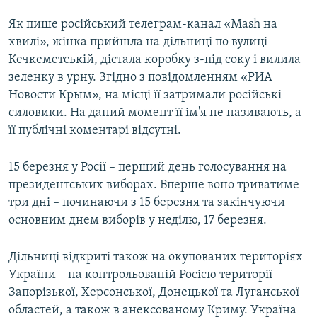
ВІДЕОУРОКИ «ELIFBE»
Як пише російський телеграм-канал «Mash на
Русский
СВІДЧЕННЯ ОКУПАЦІЇ
хвилі», жінка прийшла на дільниці по вулиці
Qırımtatar
Кечкеметській, дістала коробку з-під соку і вилила
УКРАЇНСЬКА ПРОБЛЕМА КРИМУ
зеленку в урну. Згідно з повідомленням «РИА
ДОЛУЧАЙСЯ!
ІНФОГРАФІКА
Новости Крым», на місці її затримали російські
силовики. На даний момент її ім'я не називають, а
її публічні коментарі відсутні.
Усі сайти RFE/RL
15 березня у Росії – перший день голосування на
президентських виборах. Вперше воно триватиме
три дні – починаючи з 15 березня та закінчуючи
основним днем виборів у неділю, 17 березня.
Дільниці відкриті також на окупованих територіях
України – на контрольованій Росією території
Запорізької, Херсонської, Донецької та Луганської
областей, а також в анексованому Криму. Україна