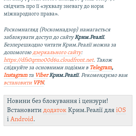
свідчить про її «зухвалу зневагу до норм
міжнародного права».
Роскомнагляд (Роскомнадзор) намагається
заблокувати доступ до сайту
Крим.Реалії
.
Безперешкодно читати Крим.Реалії можна за
допомогою
дзеркального сайту
:
https://dfs0qrmo00d6u.cloudfront.net
. Також
слідкуйте за основними подіями в
Telegram
,
Instagram
та
Viber
Крим.Реалії
. Рекомендуємо вам
встановити
VPN
.
Новини без блокування і цензури!
Встановити
додаток
Крим.Реалії для
iOS
і
Android
.