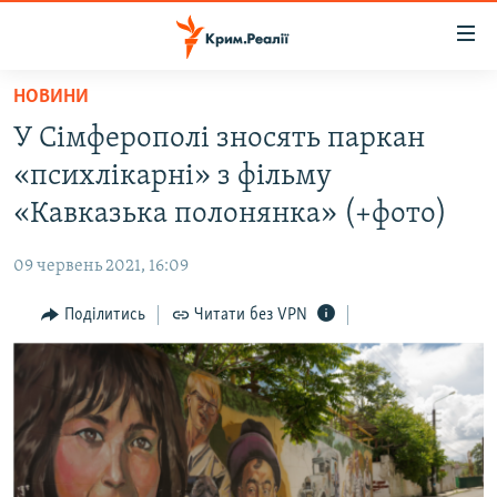
Доступність
посилання
Перейти
НОВИНИ
до
НОВИНИ
У Сімферополі зносять паркан
основного
ВОДА.КРИМ
матеріалу
«психлікарні» з фільму
ВІДЕО ТА ФОТО
Перейти
«Кавказька полонянка» (+фото)
до
ПОЛІТИКА
основної
09 червень 2021, 16:09
БЛОГИ
навігації
Перейти
Поділитись
Читати без VPN
ПОГЛЯД
до
ІНТЕРВ'Ю
пошуку
ВСЕ ЗА ДЕНЬ
СПЕЦПРОЕКТИ
ЯК ОБІЙТИ БЛОКУВАННЯ
ДЕПОРТАЦІЯ