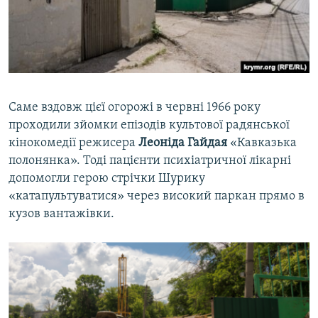
Саме вздовж цієї огорожі в червні 1966 року
проходили зйомки епізодів культової радянської
кінокомедії режисера
Леоніда Гайдая
«Кавказька
полонянка». Тоді пацієнти психіатричної лікарні
допомогли герою стрічки Шурику
«катапультуватися» через високий паркан прямо в
кузов вантажівки.