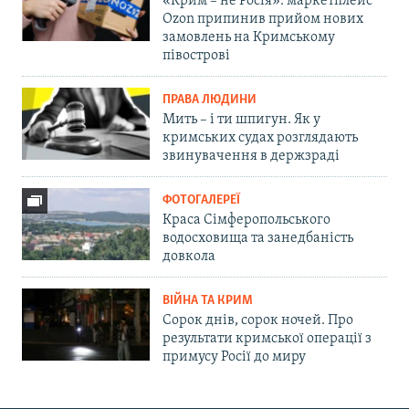
«Крим – не Росія»: маркетплейс
Ozon припинив прийом нових
замовлень на Кримському
півострові
ПРАВА ЛЮДИНИ
Мить – і ти шпигун. Як у
кримських судах розглядають
звинувачення в держзраді
ФОТОГАЛЕРЕЇ
Краса Сімферопольського
водосховища та занедбаність
довкола
ВІЙНА ТА КРИМ
Сорок днів, сорок ночей. Про
результати кримської операції з
примусу Росії до миру