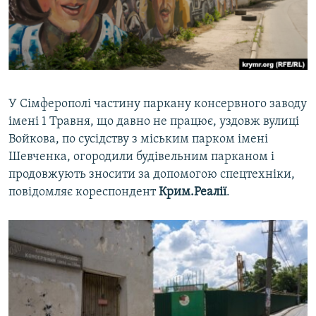
ВІДЕОУРОКИ «ELIFBE»
Русский
СВІДЧЕННЯ ОКУПАЦІЇ
Qırımtatar
УКРАЇНСЬКА ПРОБЛЕМА КРИМУ
ДОЛУЧАЙСЯ!
ІНФОГРАФІКА
У Сімферополі частину паркану консервного заводу
імені 1 Травня, що давно не працює, уздовж вулиці
Войкова, по сусідству з міським парком імені
Усі сайти RFE/RL
Шевченка, огородили будівельним парканом і
продовжують зносити за допомогою спецтехніки,
повідомляє кореспондент
Крим.Реалії
.​