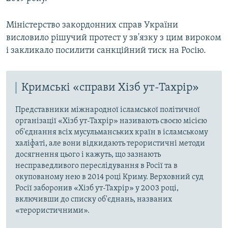
Міністерство закордонних справ України
висловило рішучий протест у зв'язку з цим вироком
і закликало посилити санкційний тиск на Росію.
Кримські «справи Хізб ут-Тахрір»
Представники міжнародної ісламської політичної
організації «Хізб ут-Тахрір» називають своєю місією
об'єднання всіх мусульманських країн в ісламському
халіфаті, але вони відкидають терористичні методи
досягнення цього і кажуть, що зазнають
несправедливого переслідування в Росії та в
окупованому нею в 2014 році Криму. Верховний суд
Росії заборонив «Хізб ут-Тахрір» у 2003 році,
включивши до списку об'єднань, названих
«терористичними».