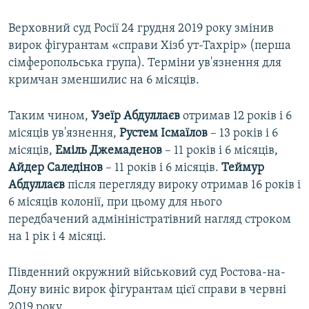
Верховний суд Росії 24 грудня 2019 року змінив
вирок фігурантам «справи Хізб ут-Тахрір» (перша
сімферопольська група). Терміни ув'язнення для
кримчан зменшилис на 6 місяців.
Таким чином,
Узеїр Абдуллаєв
отримав 12 років і 6
місяців ув'язнення,
Рустем Ісмаїлов
– 13 років і 6
місяців,
Еміль Джемаденов
– 11 років і 6 місяців,
Айдер Саледінов
– 11 років і 6 місяців.
Теймур
Абдуллаєв
після перегляду вироку отримав 16 років і
6 місяців колонії, при цьому для нього
передбачений адмініністратівний нагляд строком
на 1 рік і 4 місяці.
Південний окружний військовий суд Ростова-на-
Дону виніс вирок фігурантам цієї справи в червні
2019 року.