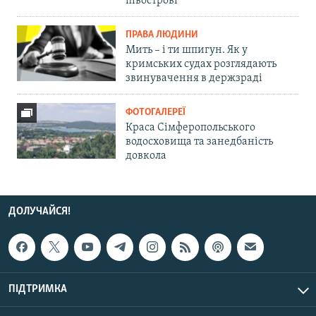
півострові
ПРАВА ЛЮДИНИ
Мить – і ти шпигун. Як у
кримських судах розглядають
звинувачення в держзраді
ФОТОГАЛЕРЕЇ
Краса Сімферопольського
водосховища та занедбаність
довкола
ДОЛУЧАЙСЯ!
ПІДТРИМКА