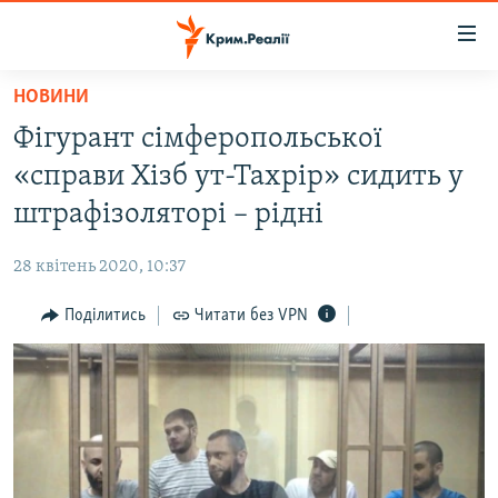
Доступність
посилання
Перейти
НОВИНИ
до
НОВИНИ
Фігурант сімферопольської
основного
ВОДА.КРИМ
матеріалу
«справи Хізб ут-Тахрір» сидить у
ВІДЕО ТА ФОТО
Перейти
штрафізоляторі – рідні
до
ПОЛІТИКА
основної
28 квітень 2020, 10:37
БЛОГИ
навігації
Перейти
Поділитись
Читати без VPN
ПОГЛЯД
до
ІНТЕРВ'Ю
пошуку
ВСЕ ЗА ДЕНЬ
СПЕЦПРОЕКТИ
ЯК ОБІЙТИ БЛОКУВАННЯ
ДЕПОРТАЦІЯ