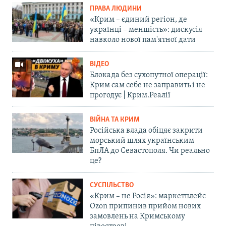
ПРАВА ЛЮДИНИ
«Крим – єдиний регіон, де
українці – меншість»: дискусія
навколо нової пам'ятної дати
ВІДЕО
Блокада без сухопутної операції:
Крим сам себе не заправить і не
прогодує | Крим.Реалії
ВІЙНА ТА КРИМ
Російська влада обіцяє закрити
морський шлях українським
БпЛА до Севастополя. Чи реально
це?
СУСПІЛЬСТВО
«Крим – не Росія»: маркетплейс
Ozon припинив прийом нових
замовлень на Кримському