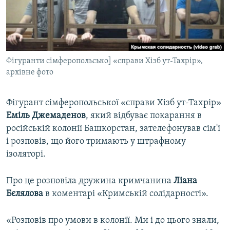
ВІДЕОУРОКИ «ELIFBE»
Русский
СВІДЧЕННЯ ОКУПАЦІЇ
Qırımtatar
УКРАЇНСЬКА ПРОБЛЕМА КРИМУ
Фігуранти сімферопольсько] «справи Хізб ут-Тахрір»,
ДОЛУЧАЙСЯ!
ІНФОГРАФІКА
архівне фото
Фігурант сімферопольської «справи Хізб ут-Тахрір»
Усі сайти RFE/RL
Еміль Джемаденов
, який відбуває покарання в
російській колонії Башкорстан, зателефонував сім'ї
і розповів, що його тримають у штрафному
ізоляторі.
Про це розповіла дружина кримчанина
Ліана
Бєлялова
в коментарі «Кримській солідарності».
«Розповів про умови в колонії. Ми і до цього знали,