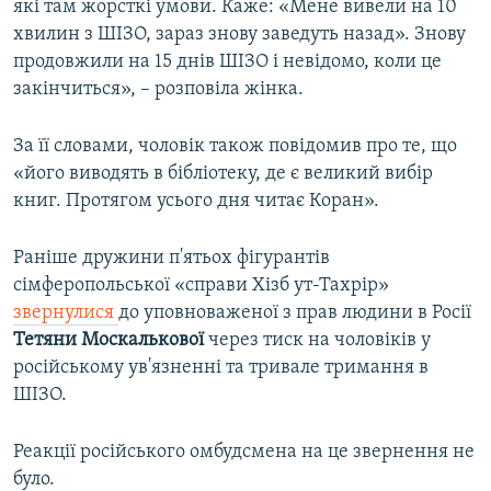
які там жорсткі умови. Каже: «Мене вивели на 10
хвилин з ШІЗО, зараз знову заведуть назад». Знову
продовжили на 15 днів ШІЗО і невідомо, коли це
закінчиться», – розповіла жінка.
За її словами, чоловік також повідомив про те, що
«його виводять в бібліотеку, де є великий вибір
книг. Протягом усього дня читає Коран».
Раніше дружини п'ятьох фігурантів
сімферопольської «справи Хізб ут-Тахрір»
звернулися
до уповноваженої з прав людини в Росії
Тетяни Москалькової
через тиск на чоловіків у
російському ув'язненні та тривале тримання в
ШІЗО.
Реакції російського омбудсмена на це звернення не
було.