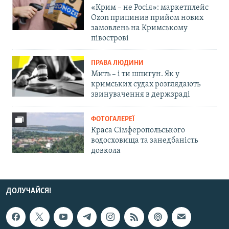
«Крим – не Росія»: маркетплейс
Ozon припинив прийом нових
замовлень на Кримському
півострові
ПРАВА ЛЮДИНИ
Мить – і ти шпигун. Як у
кримських судах розглядають
звинувачення в держзраді
ФОТОГАЛЕРЕЇ
Краса Сімферопольського
водосховища та занедбаність
довкола
ДОЛУЧАЙСЯ!