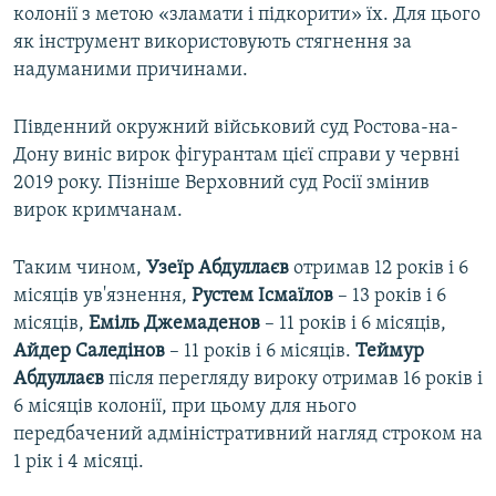
колонії з метою «зламати і підкорити» їх. Для цього
як інструмент використовують стягнення за
надуманими причинами.
Південний окружний військовий суд Ростова-на-
Дону виніс вирок фігурантам цієї справи у червні
2019 року. Пізніше Верховний суд Росії змінив
вирок кримчанам.
Таким чином,
Узеїр Абдуллаєв
отримав 12 років і 6
місяців ув'язнення,
Рустем Ісмаїлов
– 13 років і 6
місяців,
Еміль Джемаденов
– 11 років і 6 місяців,
Айдер Саледінов
– 11 років і 6 місяців.
Теймур
Абдуллаєв
після перегляду вироку отримав 16 років і
6 місяців колонії, при цьому для нього
передбачений адміністративний нагляд строком на
1 рік і 4 місяці.