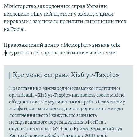
Міністерство закордонних справ України
висловило рішучий протест у зв'язку з цими
вироками і закликало посилити санкційний тиск
на Росію.
Правозахисний центр «Меморіал» визнав усіх
фігурантів цієї справи політичними в'язнями.
Кримські «справи Хізб ут-Тахрір»
Представники міжнародної ісламської політичної
організації «Хізб ут-Тахрір» називають своєю місією
об'єднання всіх мусульманських країн в ісламському
халіфаті, але вони відкидають терористичні методи
досягнення цього і кажуть, що зазнають
несправедливого переслідування в Росії та в
окупованому нею в 2014 році Криму. Верховний суд
Росії заборонив «Хізб ут-Тахрір» у 2003 році,