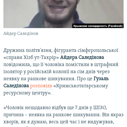
ВІДЕОУРОКИ «ELIFBE»
Русский
СВІДЧЕННЯ ОКУПАЦІЇ
Qırımtatar
УКРАЇНСЬКА ПРОБЛЕМА КРИМУ
Айдер Саледінов
ДОЛУЧАЙСЯ!
ІНФОГРАФІКА
Дружина політв'язня, фігуранта сімферопольської
«справи Хізб ут-Тахрір»
Айдера Саледінова
Усі сайти RFE/RL
повідомила, що її чоловіка помістили в штрафний
ізолятор у російській колонії на сім днів через
неявку на ранкове шикування. Про це
Гузаль
Саледінова
розповіла
«Кримськотатарському
ресурсному центру».
«Чоловік нещодавно відбув ще 7 днів у ШІЗО,
причина – неявка на ранкове шикування. Він якраз
хворів, як я думаю, весь цей час і не видужував,