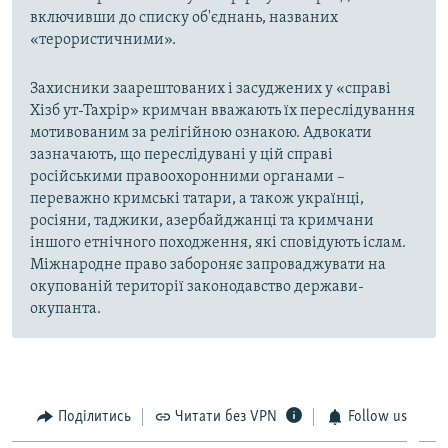
включивши до списку об'єднань, названих
«терористичними».
Захисники заарештованих і засуджених у «справі
Хізб ут-Тахрір» кримчан вважають їх переслідування
мотивованим за релігійною ознакою. Адвокати
зазначають, що переслідувані у цій справі
російськими правоохоронними органами –
переважно кримські татари, а також українці,
росіяни, таджики, азербайджанці та кримчани
іншого етнічного походження, які сповідують іслам.
Міжнародне право забороняє запроваджувати на
окупованій території законодавство держави-
окупанта.
Поділитись
Читати без VPN
Follow us