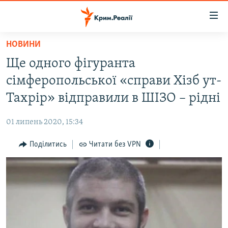
Доступність
посилання
Перейти
НОВИНИ
до
НОВИНИ
Ще одного фігуранта
основного
ВОДА.КРИМ
матеріалу
сімферопольської «справи Хізб ут-
ВІДЕО ТА ФОТО
Перейти
Тахрір» відправили в ШІЗО – рідні
до
ПОЛІТИКА
основної
01 липень 2020, 15:34
БЛОГИ
навігації
Перейти
Поділитись
Читати без VPN
ПОГЛЯД
до
ІНТЕРВ'Ю
пошуку
ВСЕ ЗА ДЕНЬ
СПЕЦПРОЕКТИ
ЯК ОБІЙТИ БЛОКУВАННЯ
ДЕПОРТАЦІЯ