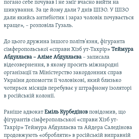
погано себе почував і не зміг вчасно вийти на
шикування. За це йому дали 7 днів ШІЗО. У ШІЗО
дали якийсь антибіотик і зараз чоловік почувається
краще», – розповіла Гузаль.
До цього дружина іншого політв'язня, фігуранта
сімферопольської «справи Хізб ут-Тахрір»
Теймура
Абдуллаєва – Аліме Абдуллаєва
– записала
відеозвернення, в якому просить міжнародні
організації та Міністерство закордонних справ
України допомогти її чоловікові, який близько
чотирьох місяців перебуває у штрафному ізоляторі
в російській колонії.
Раніше адвокат
Еміль Курбедінов
повідомив, що
фігурантів сімферопольської «справи Хізб ут-
Тахрір» Теймура Абдуллаєва та Айдера Саледінова
продовжують «обробляти» в російській виправній