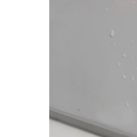
ВІДЕОУРОКИ «ELIFBE»
СВІДЧЕННЯ ОКУПАЦІЇ
УКРАЇНСЬКА ПРОБЛЕМА КРИМУ
ІНФОГРАФІКА