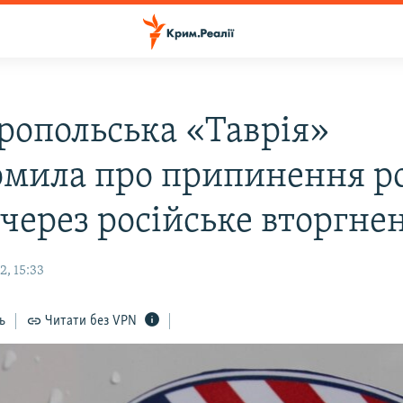
ропольська «Таврія»
омила про припинення р
 через російське вторгне
, 15:33
ь
Читати без VPN