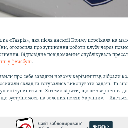
ка «Таврія», яка після анексії Криму переїхала на ма
їни, оголосила про зупинення роботи клубу через пов
ргнення. Відповідне повідомлення опублікувала прессл
нці у фейсбуці
.
вили про себе завдяки новому керівництву, зібрали ко
осилили склад та готувались виконувати задачі. Та зно
ушені зупинитись. Хочемо вірити, що це звернення до 
 ще зустрінемось на зелених полях України», – йдеться
.
Сайт заблокирован?
читать >