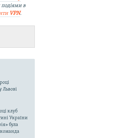
 подіями в
вити
VPN
.
 році
у Львові
оці клуб
тині України
ія» була
і команда