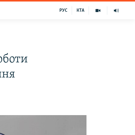
РУС
КТА
оботи
ння