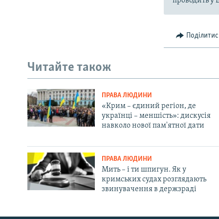
проводить у 
Поділитис
Читайте також
ПРАВА ЛЮДИНИ
«Крим – єдиний регіон, де
українці – меншість»: дискусія
навколо нової пам'ятної дати
ПРАВА ЛЮДИНИ
Мить – і ти шпигун. Як у
кримських судах розглядають
звинувачення в держзраді
Русский