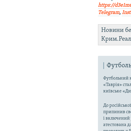
https://d3e1m
Telegram
,
Ins
Новини бе
Крим.Реал
Футболь
Футбольний к
«Таврія» ста
київське «Ди
До російської
припинив сво
і включений 
атестована д