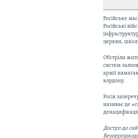
Російське мас
Російські вій
інфраструкту
церкви, школи
Обстріли жит
систем залпов
армії намагаю
кордону.
Росія запереч
називає це «с
денацифікаці
Доступ до са
Безперешкодн