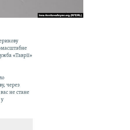
терикову
номасштабне
ужба «Таврії»
ло
ву, через
вас не стане
 у