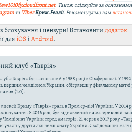
6ew10i0fy.cloudfront.net
. Також слідкуйте за основними
tagram
та
Viber
Крим.Реалії
. Рекомендуємо вам
встано
з блокування і цензури! Встановити
додаток
ії для
iOS
і
Android
.
ний клуб «Таврія»
луб «Таврія» був заснований у 1958 році в Сімферополі. У 1992
ла першим чемпіоном України, обігравши у фінальному матчі 
намо» (1:0).
 анексії Криму «Таврія» грала в Прем'єр-лізі України. У 2014 р
є існування. У 2016 році був відновлений на материковій час
у Чемпіонат України серед аматорів. 21 червня 2017 року «Тавр
ля участі у другій лізі чемпіонату України. Свої домашні матч