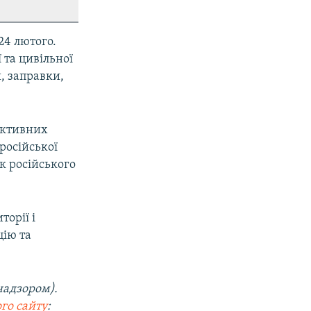
24 лютого.
 та цивільної
, заправки,
активних
російської
к російського
торії і
цію та
надзором).
го сайту
: