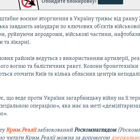
Обойдите блокировку!
штабне воєнне вторгнення в Україну триває від ранку 
ська завдають авіаудари по ключових об'єктів військової
ри, руйнуючи аеродроми, військові частини, нафтобази
 та лікарні.
лових районів ведуться з використанням артилерії, ре
ого вогню та балістичних ракет. Колони бронетехніки 
ться оточити Київ та кілька обласних центрів неподалі
ує, що веде проти України загарбницьку війну на її тери
пеціальною операцією», яка має на меті «демілітариза
ю».
йту
Крим.Реалії
заблокований
Роскомнаглядом
(Роском
о читати Крим.Реалії можна за допомогою
дзеркально