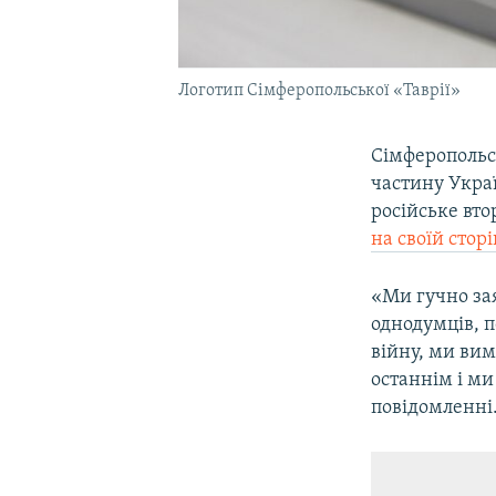
Логотип Сімферопольської «Таврії»
Сімферопольсь
частину Укра
російське вто
на своїй сторі
«Ми гучно зая
однодумців, п
війну, ми вим
останнім і ми
повідомленні