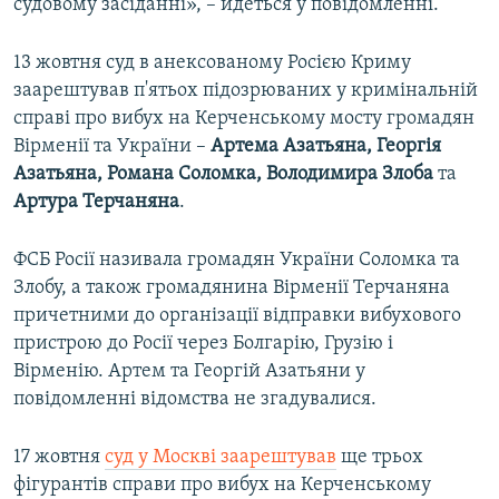
судовому засіданні», – йдеться у повідомленні.
13 жовтня суд в анексованому Росією Криму
заарештував п'ятьох підозрюваних у кримінальній
справі про вибух на Керченському мосту громадян
Вірменії та України –
Артема Азатьяна, Георгія
Азатьяна, Романа Соломка, Володимира Злоба
та
Артура Терчаняна
.
ФСБ Росії називала громадян України Соломка та
Злобу, а також громадянина Вірменії Терчаняна
причетними до організації відправки вибухового
пристрою до Росії через Болгарію, Грузію і
Вірменію. Артем та Георгій Азатьяни у
повідомленні відомства не згадувалися.
17 жовтня
суд у Москві заарештував
ще трьох
фігурантів справи про вибух на Керченському