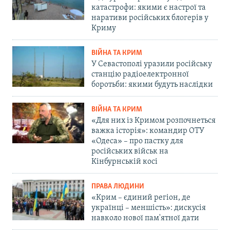
катастрофи: якими є настрої та
наративи російських блогерів у
Криму
ВІЙНА ТА КРИМ
У Севастополі уразили російську
станцію радіоелектронної
боротьби: якими будуть наслідки
ВІЙНА ТА КРИМ
«Для них із Кримом розпочнеться
важка історія»: командир ОТУ
«Одеса» – про пастку для
російських військ на
Кінбурнській косі
ПРАВА ЛЮДИНИ
«Крим – єдиний регіон, де
українці – меншість»: дискусія
навколо нової пам'ятної дати