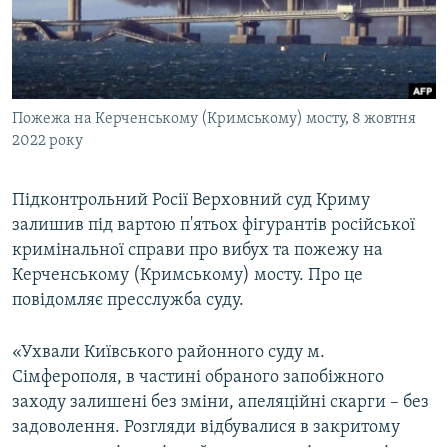
ВІДЕОУРОКИ «ELIFBE»
Русский
СВІДЧЕННЯ ОКУПАЦІЇ
Qırımtatar
УКРАЇНСЬКА ПРОБЛЕМА КРИМУ
Пожежа на Керченському (Кримському) мосту, 8 жовтня
ДОЛУЧАЙСЯ!
ІНФОГРАФІКА
2022 року
Підконтрольний Росії Верховний суд Криму
Усі сайти RFE/RL
залишив під вартою п'ятьох фігурантів російської
кримінальної справи про вибух та пожежу на
Керченському (Кримському) мосту. Про це
повідомляє пресслужба суду.
«Ухвали Київського районного суду м.
Сімферополя, в частині обраного запобіжного
заходу залишені без зміни, апеляційні скарги – без
задоволення. Розгляди відбувалися в закритому