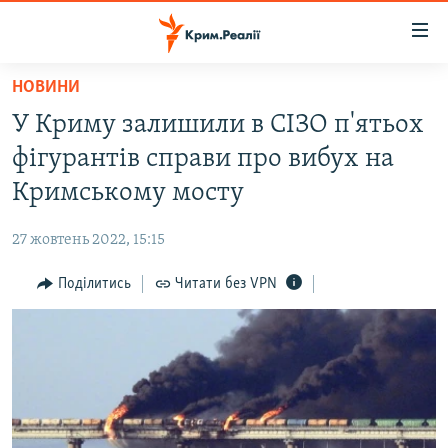
Доступність
посилання
Перейти
НОВИНИ
до
НОВИНИ
У Криму залишили в СІЗО п'ятьох
основного
ВОДА.КРИМ
матеріалу
фігурантів справи про вибух на
ВІДЕО ТА ФОТО
Перейти
Кримському мосту
до
ПОЛІТИКА
основної
27 жовтень 2022, 15:15
БЛОГИ
навігації
Перейти
Поділитись
Читати без VPN
ПОГЛЯД
до
ІНТЕРВ'Ю
пошуку
ВСЕ ЗА ДЕНЬ
СПЕЦПРОЕКТИ
ЯК ОБІЙТИ БЛОКУВАННЯ
ДЕПОРТАЦІЯ