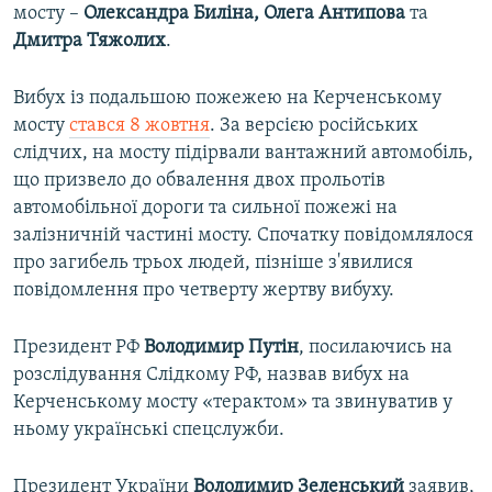
мосту –
Олександра Биліна, Олега Антипова
та
Дмитра Тяжолих
.
Вибух із подальшою пожежею на Керченському
мосту
стався 8 жовтня
. За версією російських
слідчих, на мосту підірвали вантажний автомобіль,
що призвело до обвалення двох прольотів
автомобільної дороги та сильної пожежі на
залізничній частині мосту. Спочатку повідомлялося
про загибель трьох людей, пізніше з'явилися
повідомлення про четверту жертву вибуху.
Президент РФ
Володимир Путін
, посилаючись на
розслідування Слідкому РФ, назвав вибух на
Керченському мосту «терактом» та звинуватив у
ньому українські спецслужби.
Президент України
Володимир Зеленський
заявив,