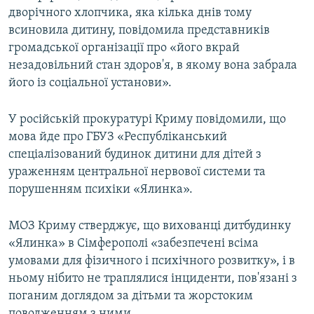
дворічного хлопчика, яка кілька днів тому
всиновила дитину, повідомила представників
громадської організації про «його вкрай
незадовільний стан здоров'я, в якому вона забрала
його із соціальної установи».
У російській прокуратурі Криму повідомили, що
мова йде про ГБУЗ «Республіканський
спеціалізований будинок дитини для дітей з
ураженням центральної нервової системи та
порушенням психіки «Ялинка».
МОЗ Криму стверджує, що вихованці дитбудинку
«Ялинка» в Сімферополі «забезпечені всіма
умовами для фізичного і психічного розвитку», і в
ньому нібито не траплялися інциденти, пов'язані з
поганим доглядом за дітьми та жорстоким
поводженням з ними.