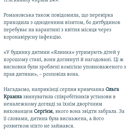
телеканалу «Крым 24».
Романовська також повідомила, що перевірка
приходила з одноденним візитом, бо дитбудинок
перебуває на карантині з квітня місяця через
коронавірусну інфекцію.
«У будинку дитини «Ялинка» утримують дітей у
хорошому стані, вони доглянуті й нагодовані. Ці ж
висновки були зроблені комісією уповноваженого з
прав дитини», – розповіла вона.
Нагадаємо, наприкінці серпня кримчанка
Ольга
Крамна
звинуватила співробітників установи в
неналежному догляді за їхнім дворічним
вихованцем
Сергієм
, якого вона звідти забрала. За
її словами, дитина була виснажена, а його
розвитком ніхто не займався.