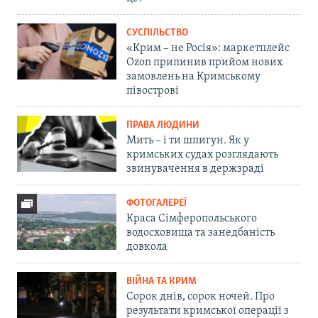
СУСПІЛЬСТВО
«Крим – не Росія»: маркетплейс
Ozon припинив прийом нових
замовлень на Кримському
півострові
ПРАВА ЛЮДИНИ
Мить – і ти шпигун. Як у
кримських судах розглядають
звинувачення в держзраді
ФОТОГАЛЕРЕЇ
Краса Сімферопольського
водосховища та занедбаність
довкола
ВІЙНА ТА КРИМ
Сорок днів, сорок ночей. Про
результати кримської операції з