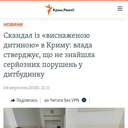
Доступність
посилання
Перейти
НОВИНИ
до
НОВИНИ
Скандал із «виснаженою
основного
ВОДА.КРИМ
матеріалу
дитиною» в Криму: влада
ВІДЕО ТА ФОТО
Перейти
стверджує, що не знайшла
до
ПОЛІТИКА
серйозних порушень у
основної
БЛОГИ
навігації
дитбудинку
Перейти
ПОГЛЯД
до
04 вересень 2020, 21:11
ІНТЕРВ'Ю
пошуку
Поділитись
Читати без VPN
ВСЕ ЗА ДЕНЬ
СПЕЦПРОЕКТИ
ЯК ОБІЙТИ БЛОКУВАННЯ
ДЕПОРТАЦІЯ