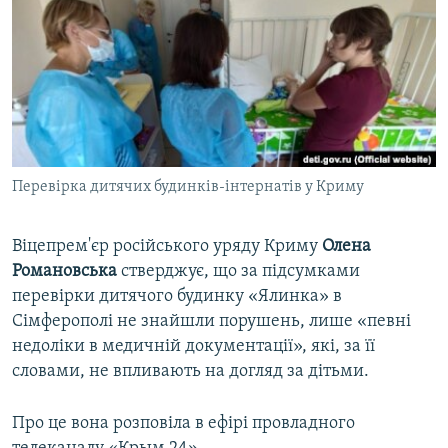
ВІДЕОУРОКИ «ELIFBE»
Русский
СВІДЧЕННЯ ОКУПАЦІЇ
Qırımtatar
УКРАЇНСЬКА ПРОБЛЕМА КРИМУ
ДОЛУЧАЙСЯ!
ІНФОГРАФІКА
Перевірка дитячих будинків-інтернатів у Криму
Усі сайти RFE/RL
Віцепрем'єр російського уряду Криму
Олена
Романовська
стверджує, що за підсумками
перевірки дитячого будинку «Ялинка» в
Сімферополі не знайшли порушень, лише «певні
недоліки в медичній документації», які, за її
словами, не впливають на догляд за дітьми.
Про це вона розповіла в ефірі провладного